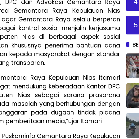
4
D, DPC dan Advokasi Gemantara Raya
pred Gemantara Raya Kepulauan Nias
gar Gemantara Raya selalu berperan
5
agai kontrol sosial menjalin kerjasama
aten Nias di berbagai aspek sosial
BE
kan khususnya penerima bantuan dana
ikan kepada masyarakat dengan standar
ang transparan.
emantara Raya Kepulauan Nias Itamari
ngat mendukung keberadaan Kantor DPC
ten Nias sebagai sarana prasarana
 ada masalah yang berhubungan dengan
anggaran pada dugaan tindak pidana
m pemberitaan media,”ujar Itamari
p Puskominfo Gemantara Raya Kepulauan