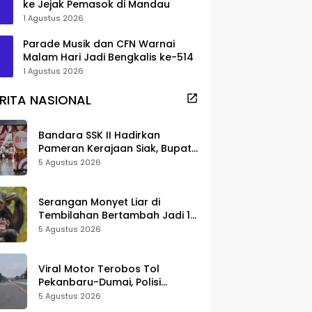
ke Jejak Pemasok di Mandau
1 Agustus 2026
Parade Musik dan CFN Warnai
Malam Hari Jadi Bengkalis ke-514
1 Agustus 2026
RITA NASIONAL
Bandara SSK II Hadirkan
Pameran Kerajaan Siak, Bupati
Afni: Jadi Ruang Edukasi
5 Agustus 2026
Sejarah Riau
Serangan Monyet Liar di
Tembilahan Bertambah Jadi 16
Korban, DPKP Bantah Video
5 Agustus 2026
Gerombolan Viral
Viral Motor Terobos Tol
Pekanbaru-Dumai, Polisi
Ungkap Pengendara Alami
5 Agustus 2026
Gangguan Usai Kecelakaan