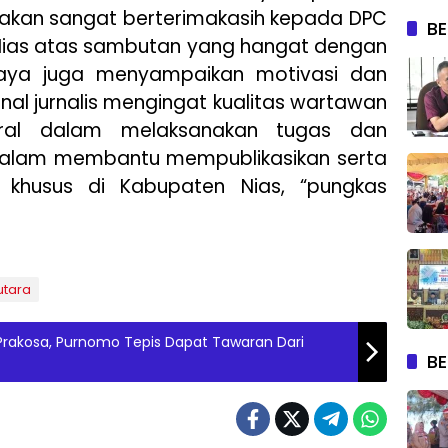
takan sangat berterimakasih kepada DPC
BE
ias atas sambutan yang hangat dengan
Saya juga menyampaikan motivasi dan
nal jurnalis mengingat kualitas wartawan
tral dalam melaksanakan tugas dan
 dalam membantu mempublikasikan serta
husus di Kabupaten Nias, “pungkas
utara
Prakosa, Purnomo Tepis Dapat Tawaran Dari
BE