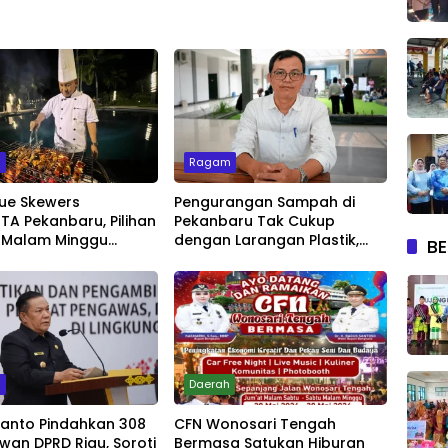
m
Ragam
ue Skewers
Pengurangan Sampah di
A Pekanbaru, Pilihan
Pekanbaru Tak Cukup
 Malam Minggu
dengan Larangan Plastik,
BE
Live Music
Kesadaran Lingkungan Jadi
Penentu
m
Daerah
yanto Pindahkan 308
CFN Wonosari Tengah
wan DPRD Riau, Soroti
Bermasa Satukan Hiburan