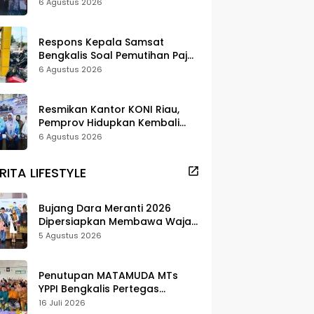
Terluar Rupat
6 Agustus 2026
Respons Kepala Samsat
Bengkalis Soal Pemutihan Pajak
Disorot
6 Agustus 2026
Resmikan Kantor KONI Riau,
Pemprov Hidupkan Kembali
Kawasan Stadion Utama
6 Agustus 2026
RITA LIFESTYLE
Bujang Dara Meranti 2026
Dipersiapkan Membawa Wajah
Daerah ke Publik
5 Agustus 2026
Penutupan MATAMUDA MTs
YPPI Bengkalis Pertegas
Pendidikan Berbasis Adat dan
16 Juli 2026