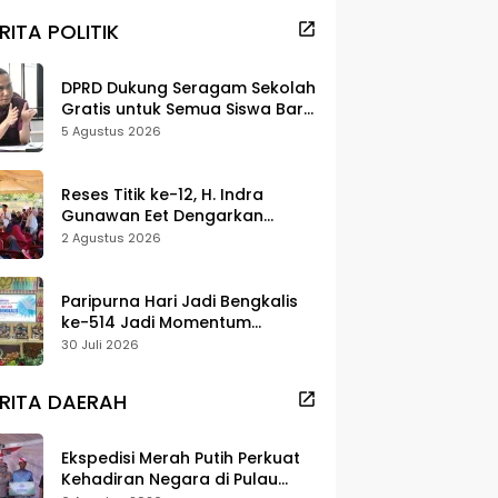
RITA POLITIK
DPRD Dukung Seragam Sekolah
Gratis untuk Semua Siswa Baru,
Minta Rehab Sekolah Jangan
5 Agustus 2026
Dikurangi
Reses Titik ke-12, H. Indra
Gunawan Eet Dengarkan
Aspirasi Senggoro
2 Agustus 2026
Paripurna Hari Jadi Bengkalis
ke-514 Jadi Momentum
Perkuat Persatuan dan
30 Juli 2026
Marwah Negeri
RITA DAERAH
Ekspedisi Merah Putih Perkuat
Kehadiran Negara di Pulau