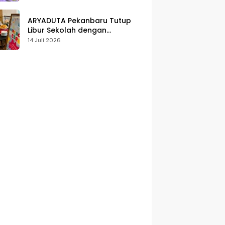
Karakter
ARYADUTA Pekanbaru Tutup
Libur Sekolah dengan
Pengalaman Staycation
14 Juli 2026
Keluarga