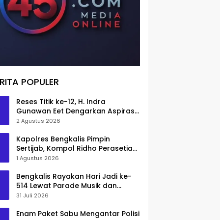
RITA POPULER
Reses Titik ke-12, H. Indra
Gunawan Eet Dengarkan Aspirasi
Senggoro
2 Agustus 2026
Kapolres Bengkalis Pimpin
Sertijab, Kompol Ridho Perasetia
Jadi Wakapolres
1 Agustus 2026
Bengkalis Rayakan Hari Jadi ke-
514 Lewat Parade Musik dan
Pameran Kuliner
31 Juli 2026
Enam Paket Sabu Mengantar Polisi