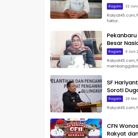
Ragam
22 Jun
Rakyat45.com, 
faktor…
Pekanbaru 
Besar Nasi
Ragam
9 Juni
Rakyat45.com, P
membanggaka
SF Hariyan
Soroti Du
Ragam
26 Mei
Rakyat45.com, P
CFN Wonos
Rakyat dan