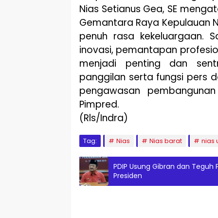
Nias Setianus Gea, SE menga
Gemantara Raya Kepulauan N
penuh rasa kekeluargaan. 
inovasi, pemantapan profesio
menjadi penting dan sen
panggilan serta fungsi pers
pengawasan pembangunan k
Pimpred.
(Rls/Indra)
Tag:
Nias
Nias barat
nias 
PDIP Usung Gibran dan Teguh 
Presiden