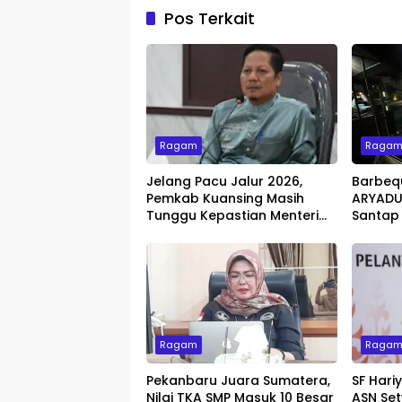
Pos Terkait
Ragam
Raga
Jelang Pacu Jalur 2026,
Barbeq
Pemkab Kuansing Masih
ARYADUT
Tunggu Kepastian Menteri
Santap
untuk Buka Festival
dengan 
Ragam
Raga
Pekanbaru Juara Sumatera,
SF Hari
Nilai TKA SMP Masuk 10 Besar
ASN Set