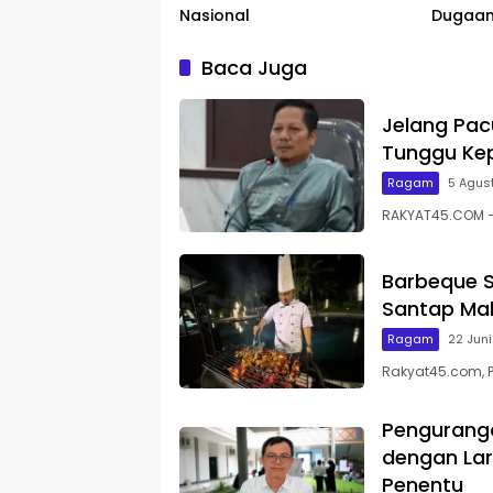
Nasional
Dugaan
Baca Juga
Jelang Pac
Tunggu Kep
Ragam
5 Agus
RAKYAT45.COM – 
Barbeque S
Santap Mal
Ragam
22 Jun
Rakyat45.com, 
Pengurang
dengan Lar
Penentu