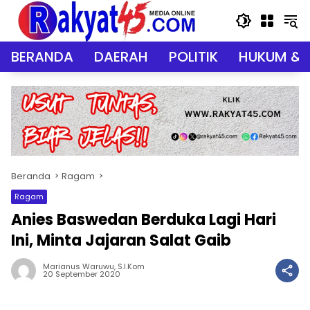
Langsung
ke
konten
BERANDA
DAERAH
POLITIK
HUKUM & 
Beranda
Ragam
Ragam
Anies Baswedan Berduka Lagi Hari
Ini, Minta Jajaran Salat Gaib
Marianus Waruwu, S.I.Kom
20 September 2020