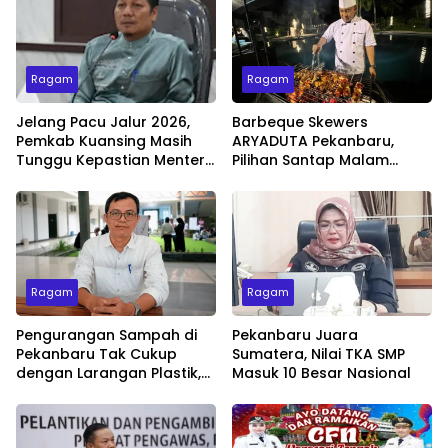
Ragam
Ragam
Jelang Pacu Jalur 2026,
Barbeque Skewers
Pemkab Kuansing Masih
ARYADUTA Pekanbaru,
Tunggu Kepastian Menteri
Pilihan Santap Malam
untuk Buka Festival
Minggu dengan Live Music
Ragam
Ragam
Pengurangan Sampah di
Pekanbaru Juara
Pekanbaru Tak Cukup
Sumatera, Nilai TKA SMP
dengan Larangan Plastik,
Masuk 10 Besar Nasional
Kesadaran Lingkungan
Jadi Penentu