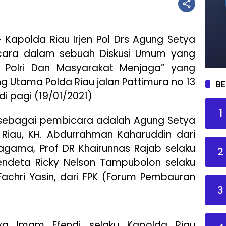
 Kapolda Riau Irjen Pol Drs Agung Setya
cara dalam sebuah Diskusi Umum yang
, Polri Dan Masyarakat Menjaga” yang
ng Utama Polda Riau jalan Pattimura no 13
BE
di pagi (19/01/2021)
1
r sebagai pembicara adalah Agung Setya
Riau, KH. Abdurrahman Kaharuddin dari
gama, Prof DR Khairunnas Rajab selaku
2
Pendeta Ricky Nelson Tampubolon selaku
 Fachri Yasin, dari FPK (Forum Pembauran
3
ya Imam Efendi selaku Kapolda Riau