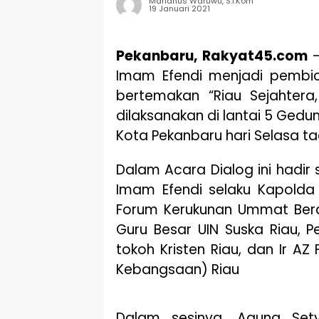
Marianus Waruwu, S.I.Kom
19 Januari 2021
Pekanbaru, Rakyat45.com
–
Imam Efendi menjadi pembi
bertemakan “Riau Sejahtera
dilaksanakan di lantai 5 Gedu
Kota Pekanbaru hari Selasa ta
Dalam Acara Dialog ini hadi
Imam Efendi selaku Kapolda 
Forum Kerukunan Ummat Bera
Guru Besar UIN Suska Riau, 
tokoh Kristen Riau, dan Ir AZ
Kebangsaan) Riau
Dalam sesinya, Agung Set