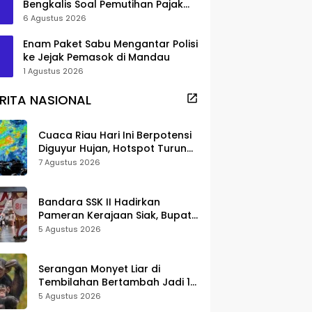
Bengkalis Soal Pemutihan Pajak
Disorot
6 Agustus 2026
Enam Paket Sabu Mengantar Polisi
ke Jejak Pemasok di Mandau
1 Agustus 2026
RITA NASIONAL
Cuaca Riau Hari Ini Berpotensi
Diguyur Hujan, Hotspot Turun
Jadi 25 Titik
7 Agustus 2026
Bandara SSK II Hadirkan
Pameran Kerajaan Siak, Bupati
Afni: Jadi Ruang Edukasi
5 Agustus 2026
Sejarah Riau
Serangan Monyet Liar di
Tembilahan Bertambah Jadi 16
Korban, DPKP Bantah Video
5 Agustus 2026
Gerombolan Viral