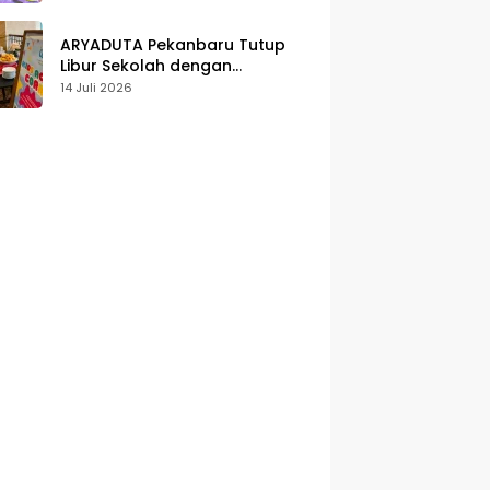
Karakter
ARYADUTA Pekanbaru Tutup
Libur Sekolah dengan
Pengalaman Staycation
14 Juli 2026
Keluarga