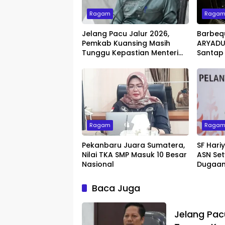
Ragam
Raga
Jelang Pacu Jalur 2026,
Barbeq
Pemkab Kuansing Masih
ARYADUT
Tunggu Kepastian Menteri
Santap
untuk Buka Festival
dengan 
Ragam
Raga
Pekanbaru Juara Sumatera,
SF Hari
Nilai TKA SMP Masuk 10 Besar
ASN Set
Nasional
Dugaan
Baca Juga
Jelang Pac