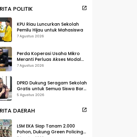
RITA POLITIK
KPU Riau Luncurkan Sekolah
Pemilu Hijau untuk Mahasiswa
7 Agustus 2026
Perda Koperasi Usaha Mikro
Meranti Perluas Akses Modal
dan Pasar
7 Agustus 2026
DPRD Dukung Seragam Sekolah
Gratis untuk Semua Siswa Baru,
Minta Rehab Sekolah Jangan
5 Agustus 2026
Dikurangi
RITA DAERAH
LSM EKA Siap Tanam 2.000
Pohon, Dukung Green Policing