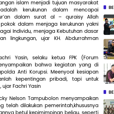
angan islam menjadi tujuan masyarakat
BE
dalah kerukunan dalam mencapai
ur’an dalam surat al – quraisy Allah
 pokok dalam menjaga kerukunan yakni
gai Individu, menjaga Kebutuhan dasar
n lingkungan, ujar KH. Abdurrahman
Fachri Yasin, selaku ketua FPK (Forum
nyampaikan bahwa kegiatan yang di
polda Anti Korupsi. Meenyoal kesiapan
lah kepentingan pribadi, tapi untuk
ujar Fachri Yasin
BE
 Ricky Nelson Tampubolon menyampaikan
g telah dilakukan pemerintah,khususnya
annya betul kepimimpinan beliau, seperti