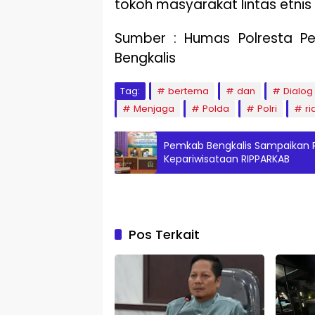
tokoh masyarakat lintas etnis
Sumber : Humas Polresta P
Bengkalis
Tag:
bertema
dan
Dialog
Menjaga
Polda
Polri
ri
Pemkab Bengkalis Sampaikan
Kepariwisataan RIPPARKAB
Pos Terkait