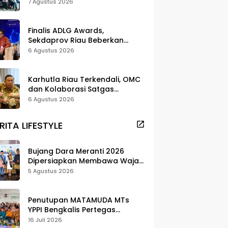
dan Pelestarian di Meranti
7 Agustus 2026
Finalis ADLG Awards,
Sekdaprov Riau Beberkan
Strategi Digitalisasi untuk
6 Agustus 2026
Tingkatkan Layanan Publik
Karhutla Riau Terkendali, OMC
dan Kolaborasi Satgas
Berhasil Tekan Titik Api
6 Agustus 2026
RITA LIFESTYLE
Bujang Dara Meranti 2026
Dipersiapkan Membawa Wajah
Daerah ke Publik
5 Agustus 2026
Penutupan MATAMUDA MTs
YPPI Bengkalis Pertegas
Pendidikan Berbasis Adat dan
16 Juli 2026