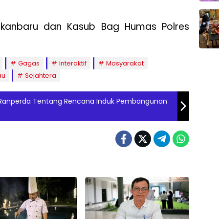
ekanbaru dan Kasub Bag Humas Polres
Gagas
Interaktif
Masyarakat
au
Sejahtera
 Ranperda Tentang Rencana Induk Pembangunan