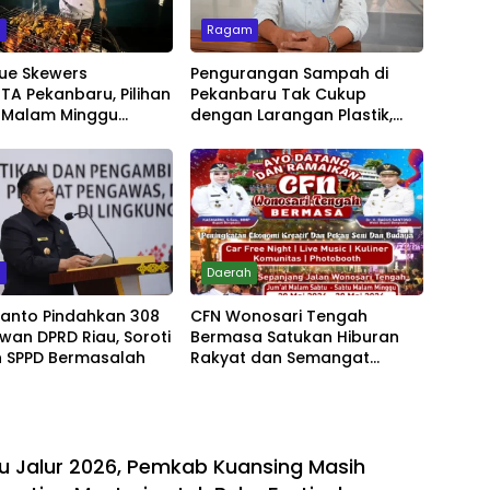
m
Ragam
ue Skewers
Pengurangan Sampah di
A Pekanbaru, Pilihan
Pekanbaru Tak Cukup
 Malam Minggu
dengan Larangan Plastik,
Live Music
Kesadaran Lingkungan Jadi
Penentu
m
Daerah
yanto Pindahkan 308
CFN Wonosari Tengah
wan DPRD Riau, Soroti
Bermasa Satukan Hiburan
 SPPD Bermasalah
Rakyat dan Semangat
Ekonomi Kreatif
u Jalur 2026, Pemkab Kuansing Masih