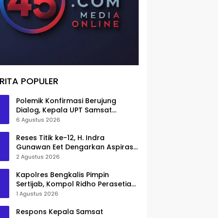
RITA POPULER
Polemik Konfirmasi Berujung
Dialog, Kepala UPT Samsat
Bengkalis Minta Maaf
6 Agustus 2026
Reses Titik ke-12, H. Indra
Gunawan Eet Dengarkan Aspirasi
Senggoro
2 Agustus 2026
Kapolres Bengkalis Pimpin
Sertijab, Kompol Ridho Perasetia
Jadi Wakapolres
1 Agustus 2026
Respons Kepala Samsat