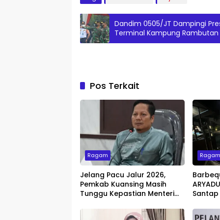
Dandim 0505/JT Dampingi Presi
Terminal Kampung Rambutan 
Pos Terkait
Ragam
Raga
Jelang Pacu Jalur 2026,
Barbeq
Pemkab Kuansing Masih
ARYADUT
Tunggu Kepastian Menteri
Santap
untuk Buka Festival
dengan 