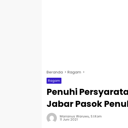
Beranda
Ragam
Ragam
Penuhi Persyarata
Jabar Pasok Penuh
Marianus Waruwu, S.I.Kom
11 Juni 2021