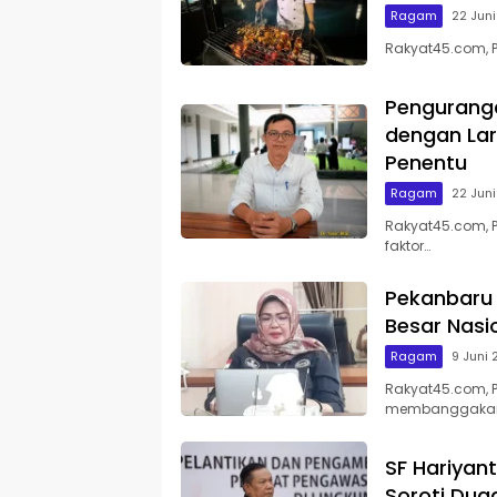
Ragam
22 Jun
Rakyat45.com, 
Pengurang
dengan Lar
Penentu
Ragam
22 Jun
Rakyat45.com, 
faktor…
Pekanbaru 
Besar Nasi
Ragam
9 Juni
Rakyat45.com, P
membanggaka
SF Hariyan
Soroti Du