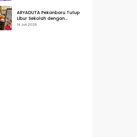
Karakter
ARYADUTA Pekanbaru Tutup
Libur Sekolah dengan
Pengalaman Staycation
14 Juli 2026
Keluarga