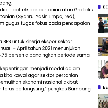
bang.
BE
ali lipat ekspor pertanian atau Gratieks
anian (Syahrul Yasin Limpo, red),
tim gugus tugas fokus pada pencapaian
a BPS untuk kinerja ekspor sektor
nuari – April tahun 2021 menunjukan
5,75 persen dibandingkan periode sama
 kepentingan menjadi modal dalam
a kita kawal agar sektor pertanian
emulihan ekonomi nasional akibat
BE
 terus berlangsung,” pungkas Bambang.