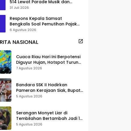
514 Lewat Parade Musik dan
Pameran Kuliner
31 Juli 2026
Respons Kepala Samsat
Bengkalis Soal Pemutihan Pajak
Disorot
6 Agustus 2026
RITA NASIONAL
Cuaca Riau Hari Ini Berpotensi
Diguyur Hujan, Hotspot Turun
Jadi 25 Titik
7 Agustus 2026
Bandara SSK II Hadirkan
Pameran Kerajaan Siak, Bupati
Afni: Jadi Ruang Edukasi
5 Agustus 2026
Sejarah Riau
Serangan Monyet Liar di
Tembilahan Bertambah Jadi 16
Korban, DPKP Bantah Video
5 Agustus 2026
Gerombolan Viral