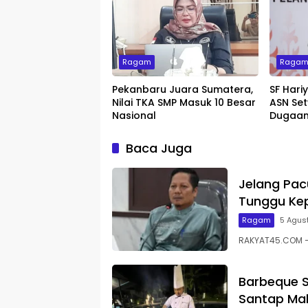
Ragam
Raga
Pekanbaru Juara Sumatera,
SF Hari
Nilai TKA SMP Masuk 10 Besar
ASN Set
Nasional
Dugaan
Baca Juga
Jelang Pac
Tunggu Kep
Ragam
5 Agus
RAKYAT45.COM – 
Barbeque S
Santap Mal