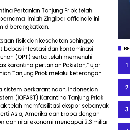
ina Pertanian Tanjung Priok telah
nama ilmiah Zingiber officinale ini
m diberangkatkan.
saan fisik dan kesehatan sehingga
BE
t bebas infestasi dan kontaminasi
han (OPT) serta telah memenuhi
1
as karantina pertanian Pakistan,” ujar
nian Tanjung Priok melalui keterangan
2
a sistem perkarantinaan, Indonesian
stem (IQFAST) Karantina Tanjung Priok
hak telah memfasilitasi ekspor sebanyak
3
perti Asia, Amerika dan Eropa dengan
n dan nilai ekonomi mencapai 2,3 miliar