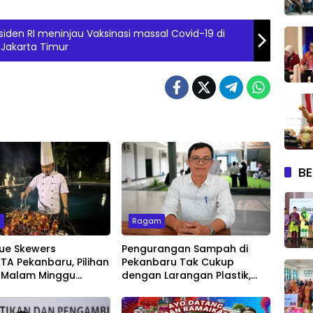
den RI meninjau Vaksinasi massal Covid-19 di
Jakarta Timur
BE
m
Ragam
ue Skewers
Pengurangan Sampah di
A Pekanbaru, Pilihan
Pekanbaru Tak Cukup
 Malam Minggu
dengan Larangan Plastik,
Live Music
Kesadaran Lingkungan Jadi
Penentu