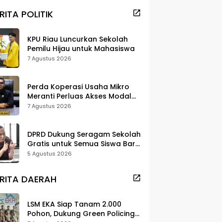
RITA POLITIK
KPU Riau Luncurkan Sekolah
Pemilu Hijau untuk Mahasiswa
7 Agustus 2026
Perda Koperasi Usaha Mikro
Meranti Perluas Akses Modal
dan Pasar
7 Agustus 2026
DPRD Dukung Seragam Sekolah
Gratis untuk Semua Siswa Baru,
Minta Rehab Sekolah Jangan
5 Agustus 2026
Dikurangi
RITA DAERAH
LSM EKA Siap Tanam 2.000
Pohon, Dukung Green Policing