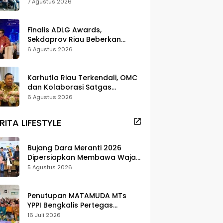
dan Pelestarian di Meranti
7 Agustus 2026
Finalis ADLG Awards,
Sekdaprov Riau Beberkan
Strategi Digitalisasi untuk
6 Agustus 2026
Tingkatkan Layanan Publik
Karhutla Riau Terkendali, OMC
dan Kolaborasi Satgas
Berhasil Tekan Titik Api
6 Agustus 2026
RITA LIFESTYLE
Bujang Dara Meranti 2026
Dipersiapkan Membawa Wajah
Daerah ke Publik
5 Agustus 2026
Penutupan MATAMUDA MTs
YPPI Bengkalis Pertegas
Pendidikan Berbasis Adat dan
16 Juli 2026