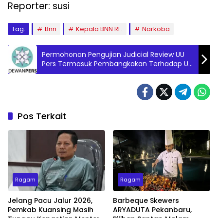
Reporter: susi
Tag:
Bnn
Kepala BNN RI :
Narkoba
Permohonan Pengujian Judicial Review UU
Pers Termasuk Pembangkakan Terhadap UU
Pers
Pos Terkait
Ragam
Ragam
Jelang Pacu Jalur 2026,
Barbeque Skewers
Pemkab Kuansing Masih
ARYADUTA Pekanbaru,