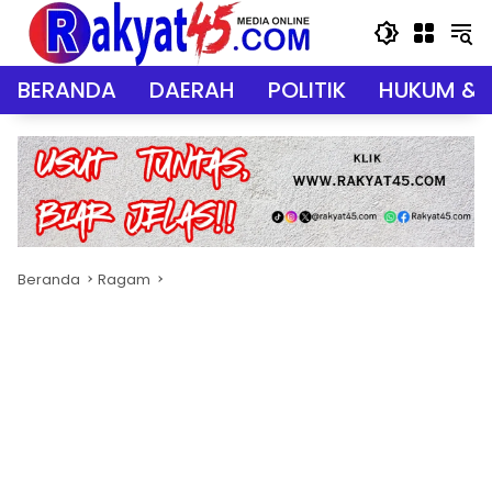
Langsung
ke
konten
BERANDA
DAERAH
POLITIK
HUKUM & 
Beranda
Ragam