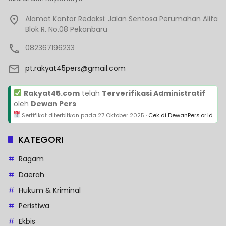
Alamat Kantor Redaksi: Jalan Sentosa Perumahan Alifa
Blok R. No.08 Pekanbaru
082367196233
pt.rakyat45pers@gmail.com
Rakyat45.com
telah
Terverifikasi Administratif
oleh
Dewan Pers
Sertifikat diterbitkan pada
27 Oktober 2025
·
Cek di DewanPers.or.id
KATEGORI
Ragam
Daerah
Hukum & Kriminal
Peristiwa
Ekbis