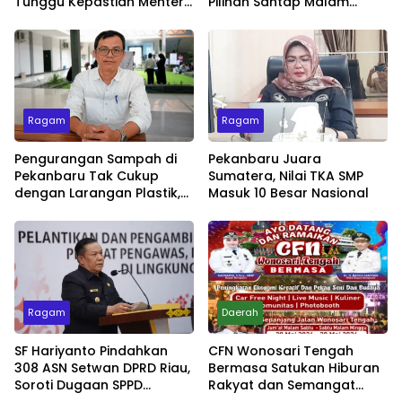
Tunggu Kepastian Menteri
Pilihan Santap Malam
untuk Buka Festival
Minggu dengan Live Music
Ragam
Ragam
Pengurangan Sampah di
Pekanbaru Juara
Pekanbaru Tak Cukup
Sumatera, Nilai TKA SMP
dengan Larangan Plastik,
Masuk 10 Besar Nasional
Kesadaran Lingkungan
Jadi Penentu
Ragam
Daerah
SF Hariyanto Pindahkan
CFN Wonosari Tengah
308 ASN Setwan DPRD Riau,
Bermasa Satukan Hiburan
Soroti Dugaan SPPD
Rakyat dan Semangat
Bermasalah
Ekonomi Kreatif