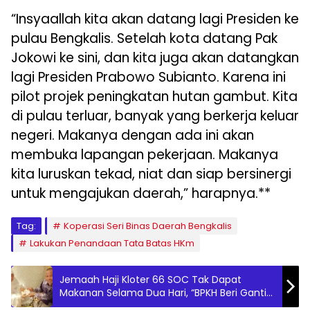
“Insyaallah kita akan datang lagi Presiden ke
pulau Bengkalis. Setelah kota datang Pak
Jokowi ke sini, dan kita juga akan datangkan
lagi Presiden Prabowo Subianto. Karena ini
pilot projek peningkatan hutan gambut. Kita
di pulau terluar, banyak yang berkerja keluar
negeri. Makanya dengan ada ini akan
membuka lapangan pekerjaan. Makanya
kita luruskan tekad, niat dan siap bersinergi
untuk mengajukan daerah,” harapnya.**
Tag:
Koperasi Seri Binas Daerah Bengkalis
Lakukan Penandaan Tata Batas HKm
Jemaah Haji Kloter 66 SOC Tak Dapat
Makanan Selama Dua Hari, “BPKH Beri Ganti
Uang Konsumsi