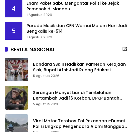
Enam Paket Sabu Mengantar Polisi ke Jejak
4
Pemasok di Mandau
1 Agustus 2026
Parade Musik dan CFN Warnai Malam Hari Jadi
5
Bengkalis ke-514
1 Agustus 2026
BERITA NASIONAL
Bandara SSK II Hadirkan Pameran Kerajaan
Siak, Bupati Afni: Jadi Ruang Edukasi
Sejarah Riau
5 Agustus 2026
Serangan Monyet Liar di Tembilahan
Bertambah Jadi 16 Korban, DPKP Bantah
Video Gerombolan Viral
5 Agustus 2026
Viral Motor Terobos Tol Pekanbaru-Dumai,
Polisi Ungkap Pengendara Alami Gangguan