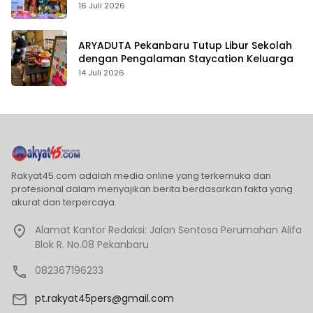
Karakter
16 Juli 2026
ARYADUTA Pekanbaru Tutup Libur Sekolah
dengan Pengalaman Staycation Keluarga
14 Juli 2026
Rakyat45.com adalah media online yang terkemuka dan
profesional dalam menyajikan berita berdasarkan fakta yang
akurat dan terpercaya.
Alamat Kantor Redaksi: Jalan Sentosa Perumahan Alifa
Blok R. No.08 Pekanbaru
082367196233
pt.rakyat45pers@gmail.com