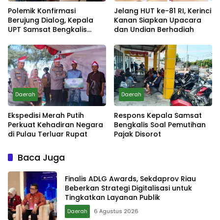
Polemik Konfirmasi
Jelang HUT ke-81 RI, Kerinci
Berujung Dialog, Kepala
Kanan Siapkan Upacara
UPT Samsat Bengkalis
dan Undian Berhadiah
Minta Maaf
Daerah
Daerah
Ekspedisi Merah Putih
Respons Kepala Samsat
Perkuat Kehadiran Negara
Bengkalis Soal Pemutihan
di Pulau Terluar Rupat
Pajak Disorot
Baca Juga
Finalis ADLG Awards, Sekdaprov Riau
Beberkan Strategi Digitalisasi untuk
Tingkatkan Layanan Publik
Daerah
6 Agustus 2026