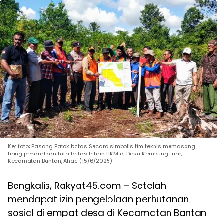
Ket foto; Pasang Patok batas Secara simbolis tim teknis memasang
tiang penandaan tata batas lahan HKM di Desa Kembung Luar,
Kecamatan Bantan, Ahad (15/6/2025)
Bengkalis, Rakyat45.com – Setelah
mendapat izin pengelolaan perhutanan
sosial di empat desa di Kecamatan Bantan