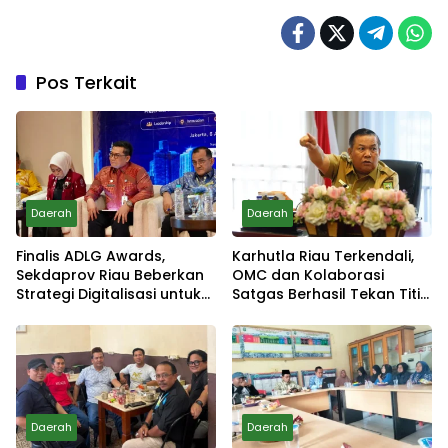
Pos Terkait
Daerah
Daerah
Finalis ADLG Awards,
Karhutla Riau Terkendali,
Sekdaprov Riau Beberkan
OMC dan Kolaborasi
Strategi Digitalisasi untuk
Satgas Berhasil Tekan Titik
Tingkatkan Layanan Publik
Api
Daerah
Daerah