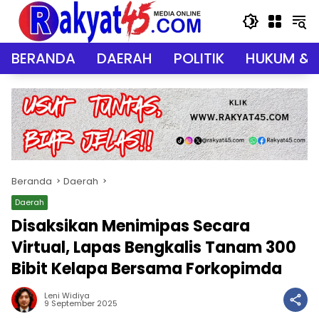
Langsung
ke
konten
BERANDA
DAERAH
POLITIK
HUKUM & 
Beranda
Daerah
Daerah
Disaksikan Menimipas Secara
Virtual, Lapas Bengkalis Tanam 300
Bibit Kelapa Bersama Forkopimda
Leni Widiya
9 September 2025