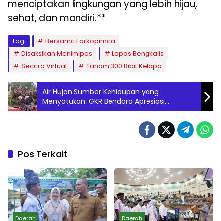
menciptakan lingkungan yang lebih hijau,
sehat, dan mandiri.**
Tag:
Bersama Forkopimda
Disaksikan Menimipas
Lapas Bengkalis
Secara Virtual
Tanam 300 Bibit Kelapa
Air Hujan Sumber Kehidupan yang
Menyatukan: GKR Bendara Apresiasi
Komunitas Banyu Bening
Pos Terkait
Daerah
Daerah