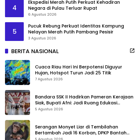
Ekspedisi Merah Putih Perkuat Kehadiran
4
Negara di Pulau Terluar Rupat
6 Agustus 2026
Pucuk Rebung Perkuat Identitas Kampung
5
Nelayan Merah Putih Pambang Pesisir
3 Agustus 2026
BERITA NASIONAL
Cuaca Riau Hari Ini Berpotensi Diguyur
Hujan, Hotspot Turun Jadi 25 Titik
7 Agustus 2026
Bandara SSK II Hadirkan Pameran Kerajaan
Siak, Bupati Afni: Jadi Ruang Edukasi
Sejarah Riau
5 Agustus 2026
Serangan Monyet Liar di Tembilahan
Bertambah Jadi 16 Korban, DPKP Bantah
Video Gerombolan Viral
5 Agustus 2026