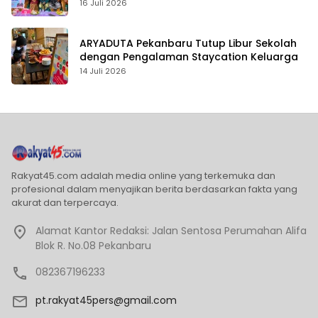
Karakter
16 Juli 2026
ARYADUTA Pekanbaru Tutup Libur Sekolah
dengan Pengalaman Staycation Keluarga
14 Juli 2026
Rakyat45.com adalah media online yang terkemuka dan
profesional dalam menyajikan berita berdasarkan fakta yang
akurat dan terpercaya.
Alamat Kantor Redaksi: Jalan Sentosa Perumahan Alifa
Blok R. No.08 Pekanbaru
082367196233
pt.rakyat45pers@gmail.com