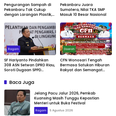
Pengurangan Sampah di
Pekanbaru Juara
Pekanbaru Tak Cukup
Sumatera, Nilai TKA SMP
dengan Larangan Plastik,
Masuk 10 Besar Nasional
Kesadaran Lingkungan
Jadi Penentu
Ragam
Daerah
SF Hariyanto Pindahkan
CFN Wonosari Tengah
308 ASN Setwan DPRD Riau,
Bermasa Satukan Hiburan
Soroti Dugaan SPPD
Rakyat dan Semangat
Bermasalah
Ekonomi Kreatif
Baca Juga
Jelang Pacu Jalur 2026, Pemkab
Kuansing Masih Tunggu Kepastian
Menteri untuk Buka Festival
Ragam
5 Agustus 2026