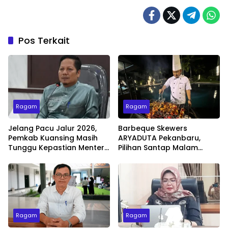
Pos Terkait
Ragam
Ragam
Jelang Pacu Jalur 2026,
Barbeque Skewers
Pemkab Kuansing Masih
ARYADUTA Pekanbaru,
Tunggu Kepastian Menteri
Pilihan Santap Malam
untuk Buka Festival
Minggu dengan Live Music
Ragam
Ragam