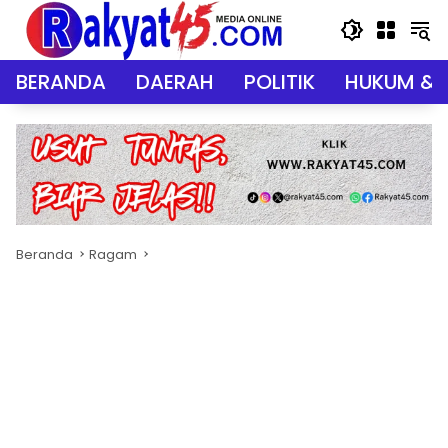
Langsung
ke
konten
BERANDA
DAERAH
POLITIK
HUKUM & 
Beranda
Ragam