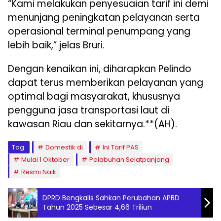
“Kami melakukan penyesuaian tarif ini demi
menunjang peningkatan pelayanan serta
operasional terminal penumpang yang
lebih baik,” jelas Bruri.
Dengan kenaikan ini, diharapkan Pelindo
dapat terus memberikan pelayanan yang
optimal bagi masyarakat, khususnya
pengguna jasa transportasi laut di
kawasan Riau dan sekitarnya.**(AH).
Tag:
Domestik di
Ini Tarif PAS
Mulai 1 Oktober
Pelabuhan Selatpanjang
Resmi Naik
DPRD Bengkalis Sahkan Perubahan APBD
Tahun 2025 Sebesar 4,66 Triliun