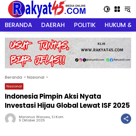
Langsung
ke
konten
BERANDA
DAERAH
POLITIK
HUKUM & 
Beranda
Nasional
Nasional
Indonesia Pimpin Aksi Nyata
Investasi Hijau Global Lewat ISF 2025
Marianus Waruwu, S.I.Kom
9 Oktober 2025