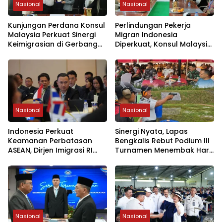
Nasional
Nasional
Kunjungan Perdana Konsul
Perlindungan Pekerja
Malaysia Perkuat Sinergi
Migran Indonesia
Keimigrasian di Gerbang
Diperkuat, Konsul Malaysia
Selat Malaka
Ajak Gunakan Jalur Legal
Nasional
Nasional
Indonesia Perkuat
Sinergi Nyata, Lapas
Keamanan Perbatasan
Bengkalis Rebut Podium III
ASEAN, Dirjen Imigrasi RI
Turnamen Menembak Hari
Paparkan Tiga Pilar
Bhayangkara ke-80
Strategis di DGICM 2026
Nasional
Nasional