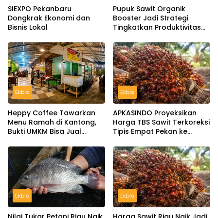
SIEXPO Pekanbaru
Pupuk Sawit Organik
Dongkrak Ekonomi dan
Booster Jadi Strategi
Bisnis Lokal
Tingkatkan Produktivitas
Kebun, Ini Manfaat dan
Panduan Pemupukannya
Ekbis
Ekbis
Heppy Coffee Tawarkan
APKASINDO Proyeksikan
Menu Ramah di Kantong,
Harga TBS Sawit Terkoreksi
Bukti UMKM Bisa Jual
Tipis Empat Pekan ke
Murah tanpa Tinggalkan
Depan
Kualitas
Ekbis
Ekbis
Nilai Tukar Petani Riau Naik
Harga Sawit Riau Naik Jadi