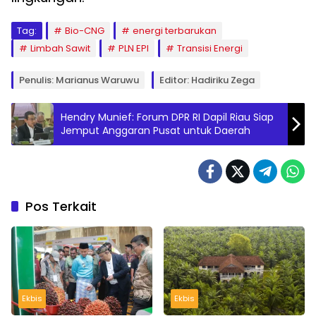
Tag:
Bio-CNG
energi terbarukan
Limbah Sawit
PLN EPI
Transisi Energi
Penulis: Marianus Waruwu
Editor: Hadiriku Zega
Hendry Munief: Forum DPR RI Dapil Riau Siap
Jemput Anggaran Pusat untuk Daerah
Pos Terkait
Ekbis
Ekbis