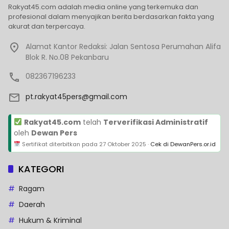
Rakyat45.com adalah media online yang terkemuka dan
profesional dalam menyajikan berita berdasarkan fakta yang
akurat dan terpercaya.
Alamat Kantor Redaksi: Jalan Sentosa Perumahan Alifa
Blok R. No.08 Pekanbaru
082367196233
pt.rakyat45pers@gmail.com
Rakyat45.com
telah
Terverifikasi Administratif
oleh
Dewan Pers
Sertifikat diterbitkan pada
27 Oktober 2025
·
Cek di DewanPers.or.id
KATEGORI
Ragam
Daerah
Hukum & Kriminal