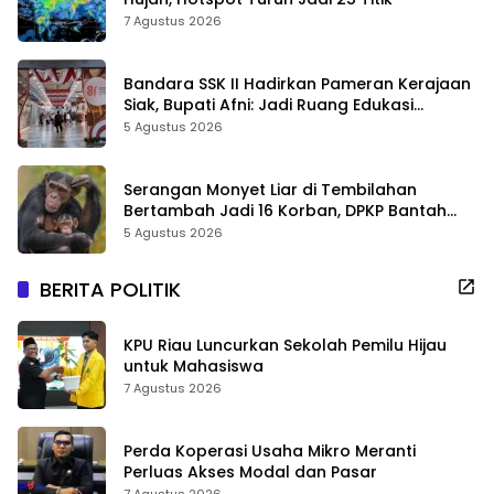
7 Agustus 2026
Bandara SSK II Hadirkan Pameran Kerajaan
Siak, Bupati Afni: Jadi Ruang Edukasi
Sejarah Riau
5 Agustus 2026
Serangan Monyet Liar di Tembilahan
Bertambah Jadi 16 Korban, DPKP Bantah
Video Gerombolan Viral
5 Agustus 2026
BERITA POLITIK
KPU Riau Luncurkan Sekolah Pemilu Hijau
untuk Mahasiswa
7 Agustus 2026
Perda Koperasi Usaha Mikro Meranti
Perluas Akses Modal dan Pasar
7 Agustus 2026