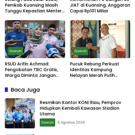
Pemkab Kuansing Masih
JIAT di Kuansing, Anggaran
Tunggu Kepastian Menteri
Capai Rp101 Miliar
untuk Buka Festival
Daerah
Daerah
RSUD Arifin Achmad:
Pucuk Rebung Perkuat
Pengobatan TBC Gratis,
Identitas Kampung
Warga Diminta Jangan
Nelayan Merah Putih
Takut Periksa
Pambang Pesisir
Baca Juga
Resmikan Kantor KONI Riau, Pemprov
Hidupkan Kembali Kawasan Stadion
Utama
Daerah
6 Agustus 2026