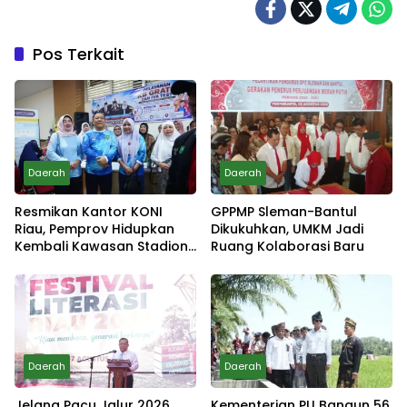
Pos Terkait
Daerah
Daerah
Resmikan Kantor KONI
GPPMP Sleman-Bantul
Riau, Pemprov Hidupkan
Dikukuhkan, UMKM Jadi
Kembali Kawasan Stadion
Ruang Kolaborasi Baru
Utama
Daerah
Daerah
Jelang Pacu Jalur 2026,
Kementerian PU Bangun 56