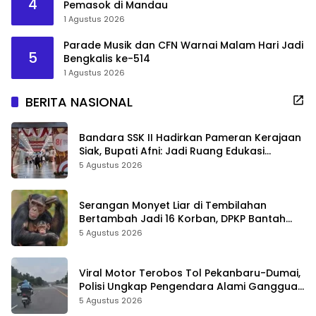
4
Pemasok di Mandau
1 Agustus 2026
Parade Musik dan CFN Warnai Malam Hari Jadi
5
Bengkalis ke-514
1 Agustus 2026
BERITA NASIONAL
Bandara SSK II Hadirkan Pameran Kerajaan
Siak, Bupati Afni: Jadi Ruang Edukasi
Sejarah Riau
5 Agustus 2026
Serangan Monyet Liar di Tembilahan
Bertambah Jadi 16 Korban, DPKP Bantah
Video Gerombolan Viral
5 Agustus 2026
Viral Motor Terobos Tol Pekanbaru-Dumai,
Polisi Ungkap Pengendara Alami Gangguan
Usai Kecelakaan
5 Agustus 2026