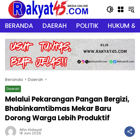
Langsung
ke
konten
BERANDA
DAERAH
POLITIK
HUKUM & 
Beranda
Daerah
Daerah
Melalui Pekarangan Pangan Bergizi,
Bhabinkamtibmas Mekar Baru
Dorong Warga Lebih Produktif
Alfin Hidayat
18 Juni 2026