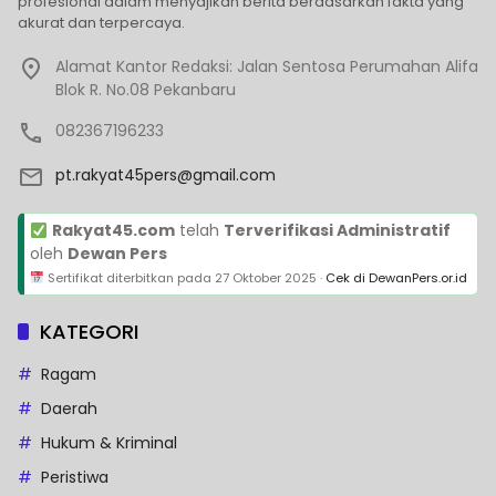
profesional dalam menyajikan berita berdasarkan fakta yang
akurat dan terpercaya.
Alamat Kantor Redaksi: Jalan Sentosa Perumahan Alifa
Blok R. No.08 Pekanbaru
082367196233
pt.rakyat45pers@gmail.com
Rakyat45.com
telah
Terverifikasi Administratif
oleh
Dewan Pers
Sertifikat diterbitkan pada
27 Oktober 2025
·
Cek di DewanPers.or.id
KATEGORI
Ragam
Daerah
Hukum & Kriminal
Peristiwa