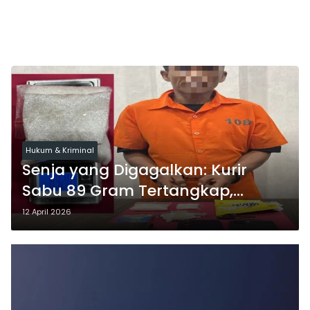
Hukum & Kriminal
Senja yang Digagalkan: Kurir
Sabu 89 Gram Tertangkap,
Pengendali Masih Diburu
12 April 2026