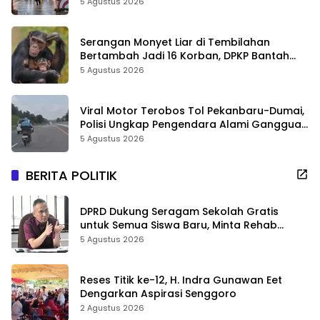
Sejarah Riau
5 Agustus 2026
Serangan Monyet Liar di Tembilahan
Bertambah Jadi 16 Korban, DPKP Bantah
Video Gerombolan Viral
5 Agustus 2026
Viral Motor Terobos Tol Pekanbaru-Dumai,
Polisi Ungkap Pengendara Alami Gangguan
Usai Kecelakaan
5 Agustus 2026
BERITA POLITIK
DPRD Dukung Seragam Sekolah Gratis
untuk Semua Siswa Baru, Minta Rehab
Sekolah Jangan Dikurangi
5 Agustus 2026
Reses Titik ke-12, H. Indra Gunawan Eet
Dengarkan Aspirasi Senggoro
2 Agustus 2026