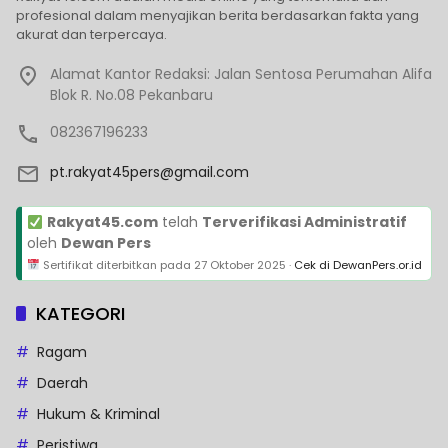
profesional dalam menyajikan berita berdasarkan fakta yang
akurat dan terpercaya.
Alamat Kantor Redaksi: Jalan Sentosa Perumahan Alifa
Blok R. No.08 Pekanbaru
082367196233
pt.rakyat45pers@gmail.com
Rakyat45.com
telah
Terverifikasi Administratif
oleh
Dewan Pers
Sertifikat diterbitkan pada
27 Oktober 2025
·
Cek di DewanPers.or.id
KATEGORI
Ragam
Daerah
Hukum & Kriminal
Peristiwa