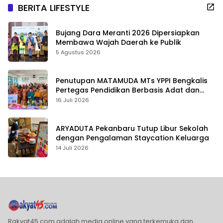
BERITA LIFESTYLE
Bujang Dara Meranti 2026 Dipersiapkan
Membawa Wajah Daerah ke Publik
5 Agustus 2026
Penutupan MATAMUDA MTs YPPI Bengkalis
Pertegas Pendidikan Berbasis Adat dan
Karakter
16 Juli 2026
ARYADUTA Pekanbaru Tutup Libur Sekolah
dengan Pengalaman Staycation Keluarga
14 Juli 2026
Rakyat45.com adalah media online yang terkemuka dan