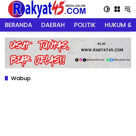
Langsung
ke
konten
BERANDA
DAERAH
POLITIK
HUKUM & 
Wabup