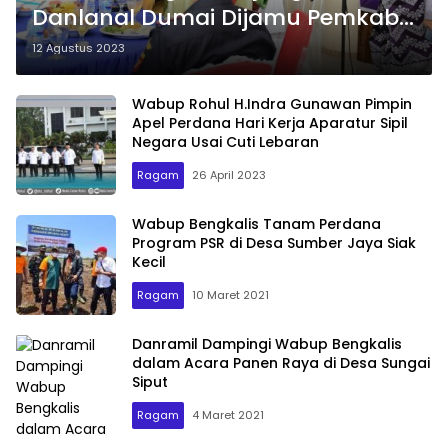
Danlanal Dumai Dijamu Pemkab
Bengkalis
12 Agustus 2023
Wabup Rohul H.Indra Gunawan Pimpin
Apel Perdana Hari Kerja Aparatur Sipil
Negara Usai Cuti Lebaran
Ragam
26 April 2023
Wabup Bengkalis Tanam Perdana
Program PSR di Desa Sumber Jaya Siak
Kecil
Ragam
10 Maret 2021
Danramil Dampingi Wabup Bengkalis
dalam Acara Panen Raya di Desa Sungai
Siput
Ragam
4 Maret 2021