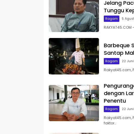
Jelang Pac
Tunggu Kep
Ragam
5 Agus
RAKYAT45.COM – 
Barbeque S
Santap Mal
Ragam
22 Jun
Rakyat45.com, 
Pengurang
dengan Lar
Penentu
Ragam
22 Jun
Rakyat45.com, 
faktor…