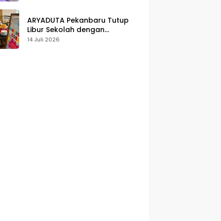
Karakter
ARYADUTA Pekanbaru Tutup
Libur Sekolah dengan
Pengalaman Staycation
14 Juli 2026
Keluarga