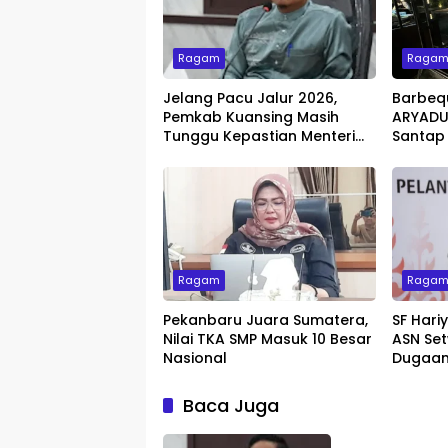
Ragam
Raga
Jelang Pacu Jalur 2026,
Barbeq
Pemkab Kuansing Masih
ARYADUT
Tunggu Kepastian Menteri
Santap
untuk Buka Festival
dengan 
Ragam
Raga
Pekanbaru Juara Sumatera,
SF Hari
Nilai TKA SMP Masuk 10 Besar
ASN Set
Nasional
Dugaan
Baca Juga