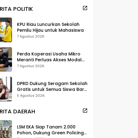
RITA POLITIK
KPU Riau Luncurkan Sekolah
Pemilu Hijau untuk Mahasiswa
7 Agustus 2026
Perda Koperasi Usaha Mikro
Meranti Perluas Akses Modal
dan Pasar
7 Agustus 2026
DPRD Dukung Seragam Sekolah
Gratis untuk Semua Siswa Baru,
Minta Rehab Sekolah Jangan
5 Agustus 2026
Dikurangi
RITA DAERAH
LSM EKA Siap Tanam 2.000
Pohon, Dukung Green Policing