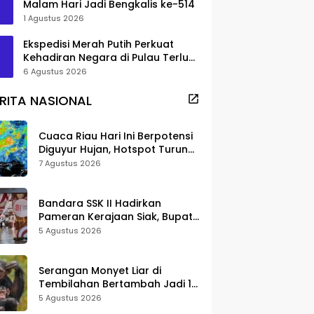
Malam Hari Jadi Bengkalis ke-514
1 Agustus 2026
Ekspedisi Merah Putih Perkuat
Kehadiran Negara di Pulau Terluar
Rupat
6 Agustus 2026
RITA NASIONAL
Cuaca Riau Hari Ini Berpotensi
Diguyur Hujan, Hotspot Turun
Jadi 25 Titik
7 Agustus 2026
Bandara SSK II Hadirkan
Pameran Kerajaan Siak, Bupati
Afni: Jadi Ruang Edukasi
5 Agustus 2026
Sejarah Riau
Serangan Monyet Liar di
Tembilahan Bertambah Jadi 16
Korban, DPKP Bantah Video
5 Agustus 2026
Gerombolan Viral