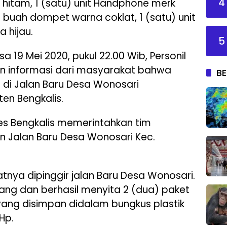
4
itam, 1 (satu) unit Handphone merk
 buah dompet warna coklat, 1 (satu) unit
 hijau.
5
a 19 Mei 2020, pukul 22.00 Wib, Personil
n informasi dari masyarakat bahwa
BE
a di Jalan Baru Desa Wonosari
en Bengkalis.
es Bengkalis memerintahkan tim
an Jalan Baru Desa Wonosari Kec.
atnya dipinggir jalan Baru Desa Wonosari.
jang dan berhasil menyita 2 (dua) paket
 yang disimpan didalam bungkus plastik
Hp.