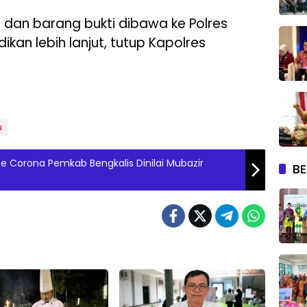
 dan barang bukti dibawa ke Polres
ikan lebih lanjut, tutup Kapolres
u
e Corona Pemkab Bengkalis Dinilai Mubazir
BE