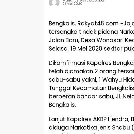
Marianus Waruwu, S.I.Kom
21 Mei 2020
Bengkalis, Rakyat45.com -Jaja
tersangka tindak pidana Narkoti
Jalan Baru, Desa Wonosari Ke
Selasa, 19 Mei 2020 sekitar puk
Dikomfirmasi Kapolres Bengk
telah diamakan 2 orang tersa
sabu-sabu yakni, 1 Wahyu Hid
Tunggal Kecamatan Bengkalis 
berperan bandar sabu, Jl. N
Bengkalis.
Lanjut Kapolres AKBP Hendra, 
diduga Narkotika jenis Shabu (