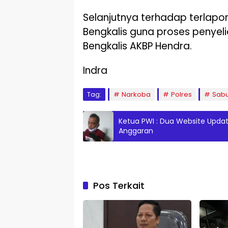
Selanjutnya terhadap terlapor
Bengkalis guna proses penyelid
Bengkalis AKBP Hendra.
Indra
Tag:
Narkoba
Polres
Sab
Ketua PWI : Dua Website Updat
Anggaran
Pos Terkait