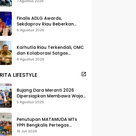
dan Pelestarian di Meranti
7 Agustus 2026
Finalis ADLG Awards,
Sekdaprov Riau Beberkan
Strategi Digitalisasi untuk
6 Agustus 2026
Tingkatkan Layanan Publik
Karhutla Riau Terkendali, OMC
dan Kolaborasi Satgas
Berhasil Tekan Titik Api
6 Agustus 2026
RITA LIFESTYLE
Bujang Dara Meranti 2026
Dipersiapkan Membawa Wajah
Daerah ke Publik
5 Agustus 2026
Penutupan MATAMUDA MTs
YPPI Bengkalis Pertegas
Pendidikan Berbasis Adat dan
16 Juli 2026