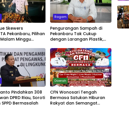
m
Ragam
ue Skewers
Pengurangan Sampah di
A Pekanbaru, Pilihan
Pekanbaru Tak Cukup
 Malam Minggu
dengan Larangan Plastik,
Live Music
Kesadaran Lingkungan Jadi
Penentu
m
Daerah
yanto Pindahkan 308
CFN Wonosari Tengah
wan DPRD Riau, Soroti
Bermasa Satukan Hiburan
 SPPD Bermasalah
Rakyat dan Semangat
Ekonomi Kreatif