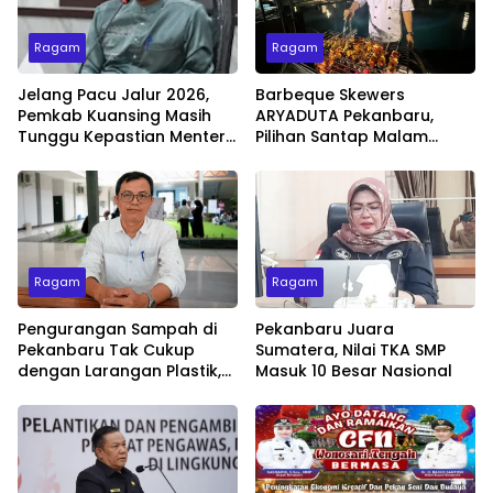
Ragam
Ragam
Jelang Pacu Jalur 2026,
Barbeque Skewers
Pemkab Kuansing Masih
ARYADUTA Pekanbaru,
Tunggu Kepastian Menteri
Pilihan Santap Malam
untuk Buka Festival
Minggu dengan Live Music
Ragam
Ragam
Pengurangan Sampah di
Pekanbaru Juara
Pekanbaru Tak Cukup
Sumatera, Nilai TKA SMP
dengan Larangan Plastik,
Masuk 10 Besar Nasional
Kesadaran Lingkungan
Jadi Penentu