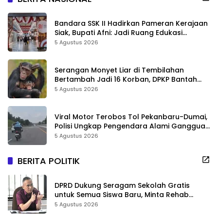
Bandara SSK II Hadirkan Pameran Kerajaan
Siak, Bupati Afni: Jadi Ruang Edukasi
Sejarah Riau
5 Agustus 2026
Serangan Monyet Liar di Tembilahan
Bertambah Jadi 16 Korban, DPKP Bantah
Video Gerombolan Viral
5 Agustus 2026
Viral Motor Terobos Tol Pekanbaru-Dumai,
Polisi Ungkap Pengendara Alami Gangguan
Usai Kecelakaan
5 Agustus 2026
BERITA POLITIK
DPRD Dukung Seragam Sekolah Gratis
untuk Semua Siswa Baru, Minta Rehab
Sekolah Jangan Dikurangi
5 Agustus 2026