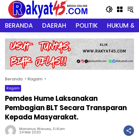
Langsung
ke
konten
BERANDA
DAERAH
POLITIK
HUKUM & 
Beranda
Ragam
Ragam
Pemdes Hume Laksanakan
Pembagian BLT Secara Transparan
Kepada Masyarakat.
Marianus Waruwu, S.I.Kom
24 Mei 2020