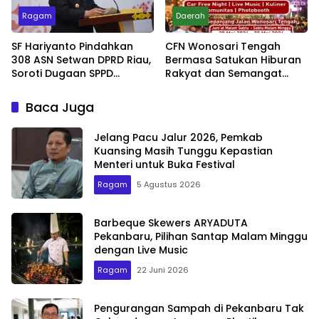
Ragam
Daerah
SF Hariyanto Pindahkan
CFN Wonosari Tengah
308 ASN Setwan DPRD Riau,
Bermasa Satukan Hiburan
Soroti Dugaan SPPD
Rakyat dan Semangat
Bermasalah
Ekonomi Kreatif
Baca Juga
Jelang Pacu Jalur 2026, Pemkab
Kuansing Masih Tunggu Kepastian
Menteri untuk Buka Festival
Ragam
5 Agustus 2026
Barbeque Skewers ARYADUTA
Pekanbaru, Pilihan Santap Malam Minggu
dengan Live Music
Ragam
22 Juni 2026
Pengurangan Sampah di Pekanbaru Tak