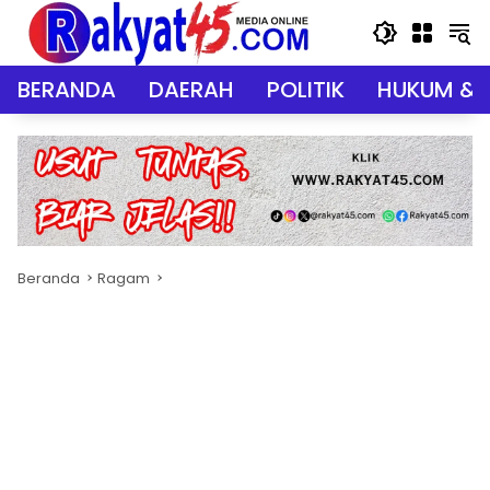
Langsung
ke
konten
BERANDA
DAERAH
POLITIK
HUKUM & 
Beranda
Ragam