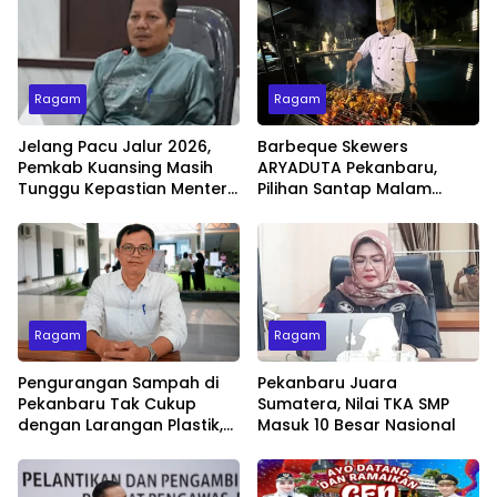
Ragam
Ragam
Jelang Pacu Jalur 2026,
Barbeque Skewers
Pemkab Kuansing Masih
ARYADUTA Pekanbaru,
Tunggu Kepastian Menteri
Pilihan Santap Malam
untuk Buka Festival
Minggu dengan Live Music
Ragam
Ragam
Pengurangan Sampah di
Pekanbaru Juara
Pekanbaru Tak Cukup
Sumatera, Nilai TKA SMP
dengan Larangan Plastik,
Masuk 10 Besar Nasional
Kesadaran Lingkungan
Jadi Penentu