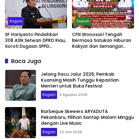
Ragam
Daerah
SF Hariyanto Pindahkan
CFN Wonosari Tengah
308 ASN Setwan DPRD Riau,
Bermasa Satukan Hiburan
Soroti Dugaan SPPD
Rakyat dan Semangat
Bermasalah
Ekonomi Kreatif
Baca Juga
Jelang Pacu Jalur 2026, Pemkab
Kuansing Masih Tunggu Kepastian
Menteri untuk Buka Festival
Ragam
5 Agustus 2026
Barbeque Skewers ARYADUTA
Pekanbaru, Pilihan Santap Malam Minggu
dengan Live Music
Ragam
22 Juni 2026