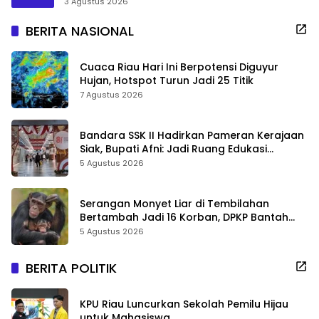
3 Agustus 2026
BERITA NASIONAL
Cuaca Riau Hari Ini Berpotensi Diguyur
Hujan, Hotspot Turun Jadi 25 Titik
7 Agustus 2026
Bandara SSK II Hadirkan Pameran Kerajaan
Siak, Bupati Afni: Jadi Ruang Edukasi
Sejarah Riau
5 Agustus 2026
Serangan Monyet Liar di Tembilahan
Bertambah Jadi 16 Korban, DPKP Bantah
Video Gerombolan Viral
5 Agustus 2026
BERITA POLITIK
KPU Riau Luncurkan Sekolah Pemilu Hijau
untuk Mahasiswa