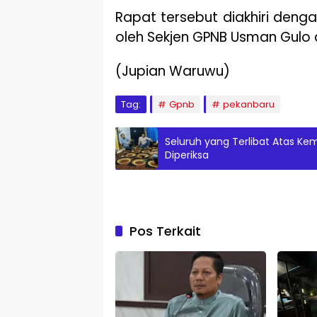
Rapat tersebut diakhiri den
oleh Sekjen GPNB Usman Gulo 
(Jupian Waruwu)
Tag:
Gpnb
pekanbaru
Seluruh yang Terlibat Atas Kem
Diperiksa
Pos Terkait