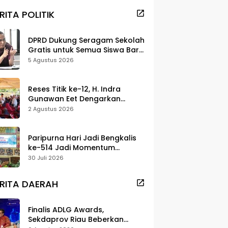
RITA POLITIK
DPRD Dukung Seragam Sekolah
Gratis untuk Semua Siswa Baru,
Minta Rehab Sekolah Jangan
5 Agustus 2026
Dikurangi
Reses Titik ke-12, H. Indra
Gunawan Eet Dengarkan
Aspirasi Senggoro
2 Agustus 2026
Paripurna Hari Jadi Bengkalis
ke-514 Jadi Momentum
Perkuat Persatuan dan
30 Juli 2026
Marwah Negeri
RITA DAERAH
Finalis ADLG Awards,
Sekdaprov Riau Beberkan