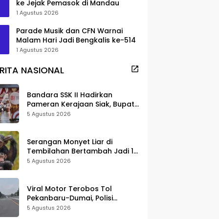
ke Jejak Pemasok di Mandau
1 Agustus 2026
Parade Musik dan CFN Warnai
Malam Hari Jadi Bengkalis ke-514
1 Agustus 2026
RITA NASIONAL
Bandara SSK II Hadirkan
Pameran Kerajaan Siak, Bupati
Afni: Jadi Ruang Edukasi
5 Agustus 2026
Sejarah Riau
Serangan Monyet Liar di
Tembilahan Bertambah Jadi 16
Korban, DPKP Bantah Video
5 Agustus 2026
Gerombolan Viral
Viral Motor Terobos Tol
Pekanbaru-Dumai, Polisi
Ungkap Pengendara Alami
5 Agustus 2026
Gangguan Usai Kecelakaan