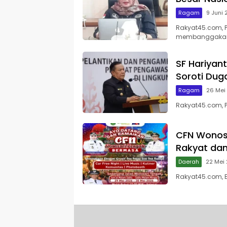
Ragam
9 Juni
Rakyat45.com, P
membanggaka
SF Hariyan
Soroti Du
Ragam
26 Mei
Rakyat45.com, P
CFN Wonos
Rakyat dan
Daerah
22 Mei
Rakyat45.com, B