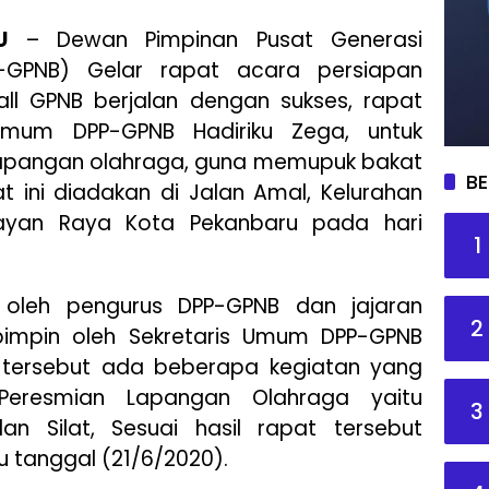
U
– Dewan Pimpinan Pusat Generasi
-GPNB) Gelar rapat acara persiapan
ll GPNB berjalan dengan sukses, rapat
mum DPP-GPNB Hadiriku Zega, untuk
lapangan olahraga, guna memupuk bakat
BE
 ini diadakan di Jalan Amal, Kelurahan
yan Raya Kota Pekanbaru pada hari
1
i oleh pengurus DPP-GPNB dan jajaran
2
pimpin oleh Sekretaris Umum DPP-GPNB
tersebut ada beberapa kegiatan yang
Peresmian Lapangan Olahraga yaitu
3
an Silat, Sesuai hasil rapat tersebut
u tanggal (21/6/2020).