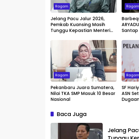
Ragam
Raga
Jelang Pacu Jalur 2026,
Barbeq
Pemkab Kuansing Masih
ARYADUT
Tunggu Kepastian Menteri
Santap
untuk Buka Festival
dengan 
Ragam
Raga
Pekanbaru Juara Sumatera,
SF Hari
Nilai TKA SMP Masuk 10 Besar
ASN Set
Nasional
Dugaan
Baca Juga
Jelang Pac
Tunggu Kep