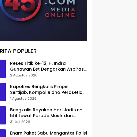
RITA POPULER
Reses Titik ke-12, H. Indra
Gunawan Eet Dengarkan Aspirasi
Senggoro
2 Agustus 2026
Kapolres Bengkalis Pimpin
Sertijab, Kompol Ridho Perasetia
Jadi Wakapolres
1 Agustus 2026
Bengkalis Rayakan Hari Jadi ke-
514 Lewat Parade Musik dan
Pameran Kuliner
31 Juli 2026
Enam Paket Sabu Mengantar Polisi