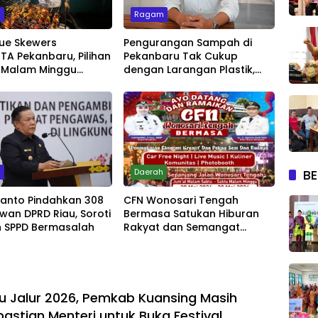
m
Ragam
ue Skewers
Pengurangan Sampah di
A Pekanbaru, Pilihan
Pekanbaru Tak Cukup
 Malam Minggu
dengan Larangan Plastik,
Live Music
Kesadaran Lingkungan Jadi
Penentu
BE
m
Daerah
yanto Pindahkan 308
CFN Wonosari Tengah
wan DPRD Riau, Soroti
Bermasa Satukan Hiburan
 SPPD Bermasalah
Rakyat dan Semangat
Ekonomi Kreatif
u Jalur 2026, Pemkab Kuansing Masih
astian Menteri untuk Buka Festival