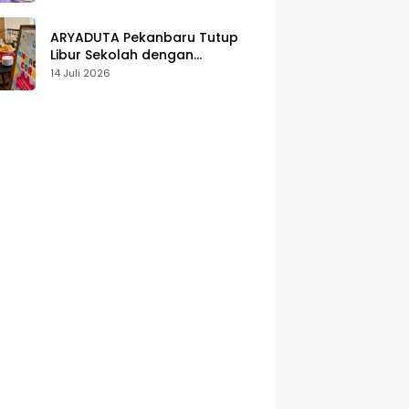
Karakter
ARYADUTA Pekanbaru Tutup
Libur Sekolah dengan
Pengalaman Staycation
14 Juli 2026
Keluarga