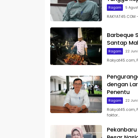
Ragam
5 Agus
RAKYAT45.COM – 
Barbeque S
Santap Mal
Ragam
22 Jun
Rakyat45.com, 
Pengurang
dengan Lar
Penentu
Ragam
22 Jun
Rakyat45.com, 
faktor…
Pekanbaru 
Besar Nasi