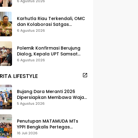
Strategi Digitalisasi untuk
6 Agustus 2026
Tingkatkan Layanan Publik
Karhutla Riau Terkendali, OMC
dan Kolaborasi Satgas
Berhasil Tekan Titik Api
6 Agustus 2026
Polemik Konfirmasi Berujung
Dialog, Kepala UPT Samsat
Bengkalis Minta Maaf
6 Agustus 2026
RITA LIFESTYLE
Bujang Dara Meranti 2026
Dipersiapkan Membawa Wajah
Daerah ke Publik
5 Agustus 2026
Penutupan MATAMUDA MTs
YPPI Bengkalis Pertegas
Pendidikan Berbasis Adat dan
16 Juli 2026