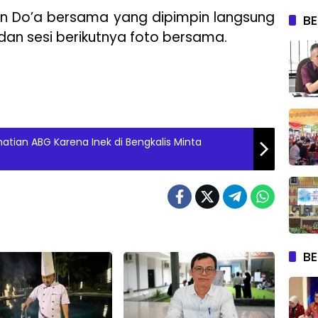
gan Do’a bersama yang dipimpin langsung
BE
dan sesi berikutnya foto bersama.
atian ABG Karena Inek di Bengkalis Minta
BE