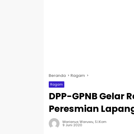
Beranda
Ragam
Ragam
DPP-GPNB Gelar R
Peresmian Lapang
Marianus Waruwu, S.I.Kom
9 Juni 2020