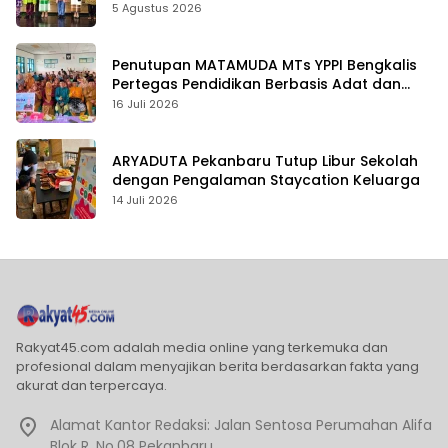
5 Agustus 2026
Penutupan MATAMUDA MTs YPPI Bengkalis
Pertegas Pendidikan Berbasis Adat dan
Karakter
16 Juli 2026
ARYADUTA Pekanbaru Tutup Libur Sekolah
dengan Pengalaman Staycation Keluarga
14 Juli 2026
Rakyat45.com adalah media online yang terkemuka dan
profesional dalam menyajikan berita berdasarkan fakta yang
akurat dan terpercaya.
Alamat Kantor Redaksi: Jalan Sentosa Perumahan Alifa
Blok R. No.08 Pekanbaru