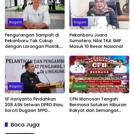
Ragam
Ragam
Pengurangan Sampah di
Pekanbaru Juara
Pekanbaru Tak Cukup
Sumatera, Nilai TKA SMP
dengan Larangan Plastik,
Masuk 10 Besar Nasional
Kesadaran Lingkungan
Jadi Penentu
Ragam
Daerah
SF Hariyanto Pindahkan
CFN Wonosari Tengah
308 ASN Setwan DPRD Riau,
Bermasa Satukan Hiburan
Soroti Dugaan SPPD
Rakyat dan Semangat
Bermasalah
Ekonomi Kreatif
Baca Juga