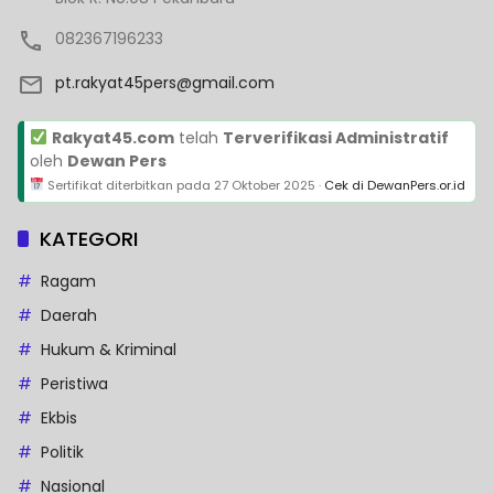
082367196233
pt.rakyat45pers@gmail.com
Rakyat45.com
telah
Terverifikasi Administratif
oleh
Dewan Pers
Sertifikat diterbitkan pada
27 Oktober 2025
·
Cek di DewanPers.or.id
KATEGORI
Ragam
Daerah
Hukum & Kriminal
Peristiwa
Ekbis
Politik
Nasional