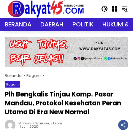
Langsung
ke
konten
BERANDA
DAERAH
POLITIK
HUKUM & 
Beranda
Ragam
Ragam
Plh Bengkalis Tinjau Komp. Pasar
Mandau, Protokol Kesehatan Peran
Utama Di Era New Normal
Marianus Waruwu, S.I.Kom
11 Juni 2020