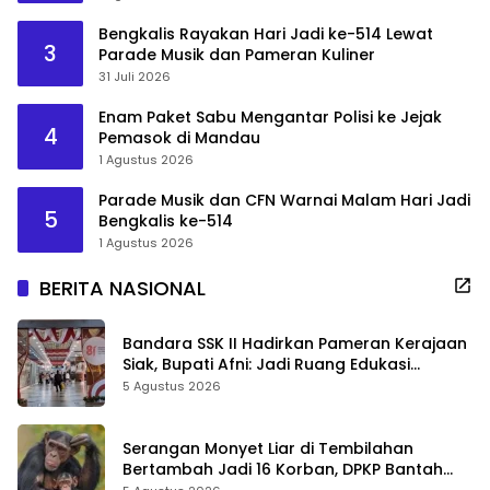
Bengkalis Rayakan Hari Jadi ke-514 Lewat
3
Parade Musik dan Pameran Kuliner
31 Juli 2026
Enam Paket Sabu Mengantar Polisi ke Jejak
4
Pemasok di Mandau
1 Agustus 2026
Parade Musik dan CFN Warnai Malam Hari Jadi
5
Bengkalis ke-514
1 Agustus 2026
BERITA NASIONAL
Bandara SSK II Hadirkan Pameran Kerajaan
Siak, Bupati Afni: Jadi Ruang Edukasi
Sejarah Riau
5 Agustus 2026
Serangan Monyet Liar di Tembilahan
Bertambah Jadi 16 Korban, DPKP Bantah
Video Gerombolan Viral