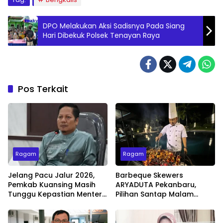
DPO Melakukan Aksi Sadisnya Pada Siang
Hari Dibekuk Polsek Tenayan Raya
Pos Terkait
Ragam
Ragam
Jelang Pacu Jalur 2026,
Barbeque Skewers
Pemkab Kuansing Masih
ARYADUTA Pekanbaru,
Tunggu Kepastian Menteri
Pilihan Santap Malam
untuk Buka Festival
Minggu dengan Live Music