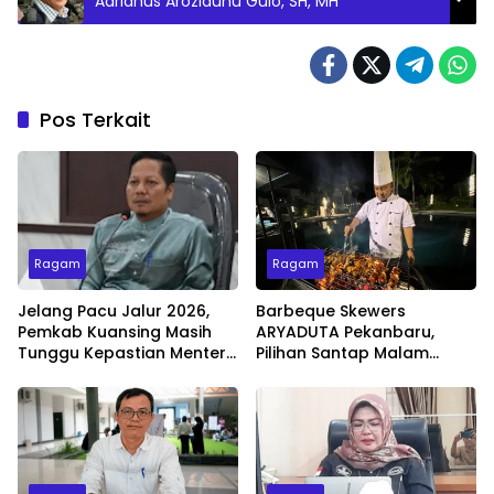
Adrianus Aroziduhu Gulo, SH, MH
Pos Terkait
Ragam
Ragam
Jelang Pacu Jalur 2026,
Barbeque Skewers
Pemkab Kuansing Masih
ARYADUTA Pekanbaru,
Tunggu Kepastian Menteri
Pilihan Santap Malam
untuk Buka Festival
Minggu dengan Live Music