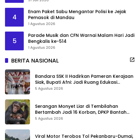
Enam Paket Sabu Mengantar Polisi ke Jejak
4
Pemasok di Mandau
1 Agustus 2026
Parade Musik dan CFN Warnai Malam Hari Jadi
5
Bengkalis ke-514
1 Agustus 2026
BERITA NASIONAL
Bandara SSK II Hadirkan Pameran Kerajaan
Siak, Bupati Afni: Jadi Ruang Edukasi
Sejarah Riau
5 Agustus 2026
Serangan Monyet Liar di Tembilahan
Bertambah Jadi 16 Korban, DPKP Bantah
Video Gerombolan Viral
5 Agustus 2026
Viral Motor Terobos Tol Pekanbaru-Dumai,