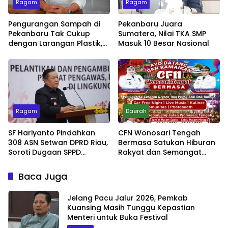
Ragam
Ragam
Pengurangan Sampah di
Pekanbaru Juara
Pekanbaru Tak Cukup
Sumatera, Nilai TKA SMP
dengan Larangan Plastik,
Masuk 10 Besar Nasional
Kesadaran Lingkungan
Jadi Penentu
Ragam
Daerah
SF Hariyanto Pindahkan
CFN Wonosari Tengah
308 ASN Setwan DPRD Riau,
Bermasa Satukan Hiburan
Soroti Dugaan SPPD
Rakyat dan Semangat
Bermasalah
Ekonomi Kreatif
Baca Juga
Jelang Pacu Jalur 2026, Pemkab
Kuansing Masih Tunggu Kepastian
Menteri untuk Buka Festival