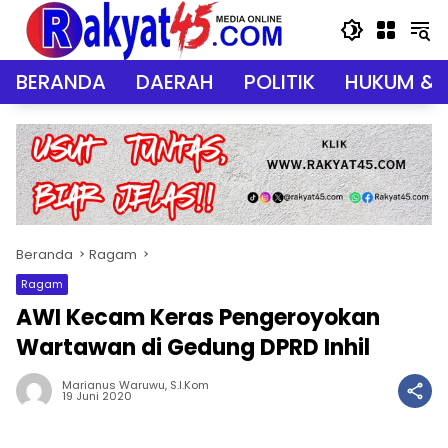
Langsung
ke
konten
BERANDA
DAERAH
POLITIK
HUKUM & 
Beranda
Ragam
Ragam
AWI Kecam Keras Pengeroyokan
Wartawan di Gedung DPRD Inhil
Marianus Waruwu, S.I.Kom
19 Juni 2020