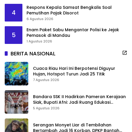
Respons Kepala Samsat Bengkalis Soal
4
Pemutihan Pajak Disorot
6 Agustus 2026
Enam Paket Sabu Mengantar Polisi ke Jejak
5
Pemasok di Mandau
1 Agustus 2026
BERITA NASIONAL
Cuaca Riau Hari Ini Berpotensi Diguyur
Hujan, Hotspot Turun Jadi 25 Titik
7 Agustus 2026
Bandara SSK II Hadirkan Pameran Kerajaan
Siak, Bupati Afni: Jadi Ruang Edukasi
Sejarah Riau
5 Agustus 2026
Serangan Monyet Liar di Tembilahan
Bertambah Jadi 16 Korban, DPKP Bantah