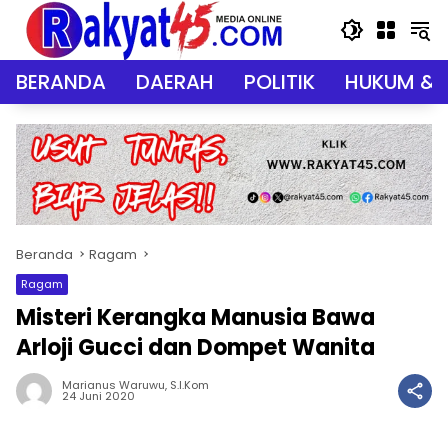
Langsung
ke
konten
BERANDA
DAERAH
POLITIK
HUKUM & 
Beranda
Ragam
Ragam
Misteri Kerangka Manusia Bawa
Arloji Gucci dan Dompet Wanita
Marianus Waruwu, S.I.Kom
24 Juni 2020