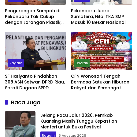
Pengurangan Sampah di
Pekanbaru Juara
Pekanbaru Tak Cukup
Sumatera, Nilai TKA SMP
dengan Larangan Plastik,
Masuk 10 Besar Nasional
Kesadaran Lingkungan
Jadi Penentu
Ragam
Daerah
SF Hariyanto Pindahkan
CFN Wonosari Tengah
308 ASN Setwan DPRD Riau,
Bermasa Satukan Hiburan
Soroti Dugaan SPPD
Rakyat dan Semangat
Bermasalah
Ekonomi Kreatif
Baca Juga
Jelang Pacu Jalur 2026, Pemkab
Kuansing Masih Tunggu Kepastian
Menteri untuk Buka Festival
Ragam
5 Agustus 2026