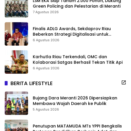
LSM EKA Siap Tanam 2.000 Pohon, Dukung
Green Policing dan Pelestarian di Meranti
7 Agustus 2026
Finalis ADLG Awards, Sekdaprov Riau
Beberkan Strategi Digitalisasi untuk
Tingkatkan Layanan Publik
6 Agustus 2026
Karhutla Riau Terkendali, OMC dan
Kolaborasi Satgas Berhasil Tekan Titik Api
6 Agustus 2026
BERITA LIFESTYLE
Bujang Dara Meranti 2026 Dipersiapkan
Membawa Wajah Daerah ke Publik
5 Agustus 2026
Penutupan MATAMUDA MTs YPPI Bengkalis