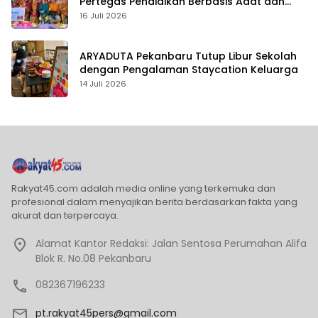
Pertegas Pendidikan Berbasis Adat dan
Karakter
16 Juli 2026
ARYADUTA Pekanbaru Tutup Libur Sekolah
dengan Pengalaman Staycation Keluarga
14 Juli 2026
Rakyat45.com adalah media online yang terkemuka dan
profesional dalam menyajikan berita berdasarkan fakta yang
akurat dan terpercaya.
Alamat Kantor Redaksi: Jalan Sentosa Perumahan Alifa
Blok R. No.08 Pekanbaru
082367196233
pt.rakyat45pers@gmail.com