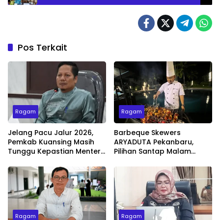
Pos Terkait
Ragam
Ragam
Jelang Pacu Jalur 2026,
Barbeque Skewers
Pemkab Kuansing Masih
ARYADUTA Pekanbaru,
Tunggu Kepastian Menteri
Pilihan Santap Malam
untuk Buka Festival
Minggu dengan Live Music
Ragam
Ragam