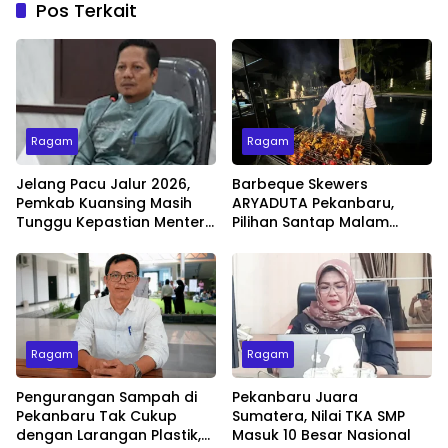
Pos Terkait
Ragam
Ragam
Jelang Pacu Jalur 2026,
Barbeque Skewers
Pemkab Kuansing Masih
ARYADUTA Pekanbaru,
Tunggu Kepastian Menteri
Pilihan Santap Malam
untuk Buka Festival
Minggu dengan Live Music
Ragam
Ragam
Pengurangan Sampah di
Pekanbaru Juara
Pekanbaru Tak Cukup
Sumatera, Nilai TKA SMP
dengan Larangan Plastik,
Masuk 10 Besar Nasional