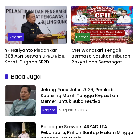
Kesadaran Lingkungan
Jadi Penentu
Ragam
Daerah
SF Hariyanto Pindahkan
CFN Wonosari Tengah
308 ASN Setwan DPRD Riau,
Bermasa Satukan Hiburan
Soroti Dugaan SPPD
Rakyat dan Semangat
Bermasalah
Ekonomi Kreatif
Baca Juga
Jelang Pacu Jalur 2026, Pemkab
Kuansing Masih Tunggu Kepastian
Menteri untuk Buka Festival
Ragam
5 Agustus 2026
Barbeque Skewers ARYADUTA
Pekanbaru, Pilihan Santap Malam Minggu