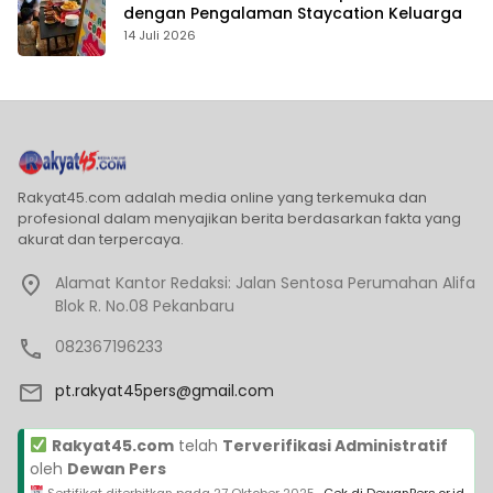
dengan Pengalaman Staycation Keluarga
14 Juli 2026
Rakyat45.com adalah media online yang terkemuka dan
profesional dalam menyajikan berita berdasarkan fakta yang
akurat dan terpercaya.
Alamat Kantor Redaksi: Jalan Sentosa Perumahan Alifa
Blok R. No.08 Pekanbaru
082367196233
pt.rakyat45pers@gmail.com
Rakyat45.com
telah
Terverifikasi Administratif
oleh
Dewan Pers
Sertifikat diterbitkan pada
27 Oktober 2025
·
Cek di DewanPers.or.id