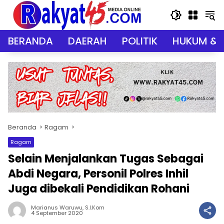
Langsung
ke
konten
BERANDA
DAERAH
POLITIK
HUKUM & 
Beranda
Ragam
Ragam
Selain Menjalankan Tugas Sebagai
Abdi Negara, Personil Polres Inhil
Juga dibekali Pendidikan Rohani
Marianus Waruwu, S.I.Kom
4 September 2020