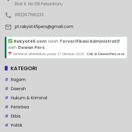
Blok R. No.08 Pekanbaru
082367196233
pt.rakyat45pers@gmail.com
Rakyat45.com
telah
Terverifikasi Administratif
oleh
Dewan Pers
Sertifikat diterbitkan pada
27 Oktober 2025
·
Cek di DewanPers.or.id
KATEGORI
Ragam
Daerah
Hukum & Kriminal
Peristiwa
Ekbis
Politik