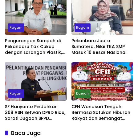
Ragam
Ragam
Pengurangan Sampah di
Pekanbaru Juara
Pekanbaru Tak Cukup
Sumatera, Nilai TKA SMP
dengan Larangan Plastik,
Masuk 10 Besar Nasional
Kesadaran Lingkungan
Jadi Penentu
Ragam
Daerah
SF Hariyanto Pindahkan
CFN Wonosari Tengah
308 ASN Setwan DPRD Riau,
Bermasa Satukan Hiburan
Soroti Dugaan SPPD
Rakyat dan Semangat
Bermasalah
Ekonomi Kreatif
Baca Juga