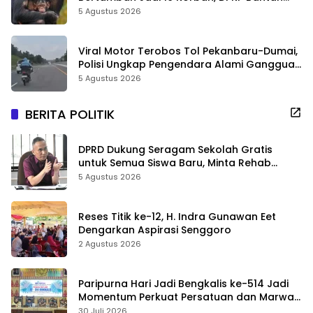
Video Gerombolan Viral
5 Agustus 2026
Viral Motor Terobos Tol Pekanbaru-Dumai,
Polisi Ungkap Pengendara Alami Gangguan
Usai Kecelakaan
5 Agustus 2026
BERITA POLITIK
DPRD Dukung Seragam Sekolah Gratis
untuk Semua Siswa Baru, Minta Rehab
Sekolah Jangan Dikurangi
5 Agustus 2026
Reses Titik ke-12, H. Indra Gunawan Eet
Dengarkan Aspirasi Senggoro
2 Agustus 2026
Paripurna Hari Jadi Bengkalis ke-514 Jadi
Momentum Perkuat Persatuan dan Marwah
Negeri
30 Juli 2026