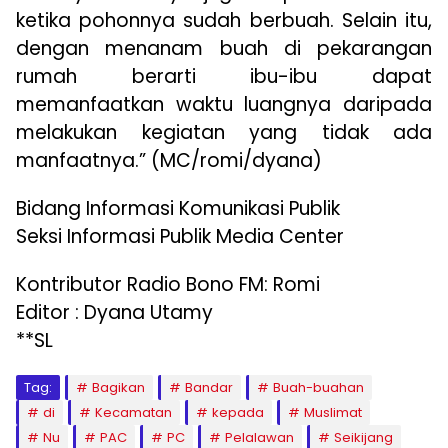
ketika pohonnya sudah berbuah. Selain itu,
dengan menanam buah di pekarangan
rumah berarti ibu-ibu dapat
memanfaatkan waktu luangnya daripada
melakukan kegiatan yang tidak ada
manfaatnya.” (MC/romi/dyana)
Bidang Informasi Komunikasi Publik
Seksi Informasi Publik Media Center
Kontributor Radio Bono FM: Romi
Editor : Dyana Utamy
**SL
Tag:
Bagikan
Bandar
Buah-buahan
di
Kecamatan
kepada
Muslimat
Nu
PAC
PC
Pelalawan
Seikijang