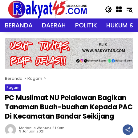
Langsung
ke
konten
BERANDA
DAERAH
POLITIK
HUKUM & 
Beranda
Ragam
Ragam
PC Muslimat NU Pelalawan Bagikan
Tanaman Buah-buahan Kepada PAC
Di Kecamatan Bandar Seikijang
Marianus Waruwu, S.I.Kom
9 Januari 2021