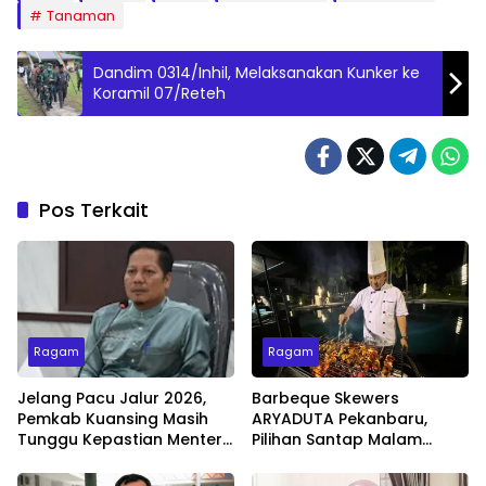
Tanaman
Dandim 0314/Inhil, Melaksanakan Kunker ke
Koramil 07/Reteh
Pos Terkait
Ragam
Ragam
Jelang Pacu Jalur 2026,
Barbeque Skewers
Pemkab Kuansing Masih
ARYADUTA Pekanbaru,
Tunggu Kepastian Menteri
Pilihan Santap Malam
untuk Buka Festival
Minggu dengan Live Music