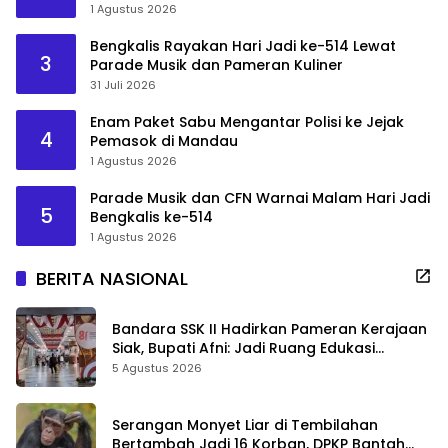
1 Agustus 2026
Bengkalis Rayakan Hari Jadi ke-514 Lewat
3
Parade Musik dan Pameran Kuliner
31 Juli 2026
Enam Paket Sabu Mengantar Polisi ke Jejak
4
Pemasok di Mandau
1 Agustus 2026
Parade Musik dan CFN Warnai Malam Hari Jadi
5
Bengkalis ke-514
1 Agustus 2026
BERITA NASIONAL
Bandara SSK II Hadirkan Pameran Kerajaan
Siak, Bupati Afni: Jadi Ruang Edukasi
Sejarah Riau
5 Agustus 2026
Serangan Monyet Liar di Tembilahan
Bertambah Jadi 16 Korban, DPKP Bantah