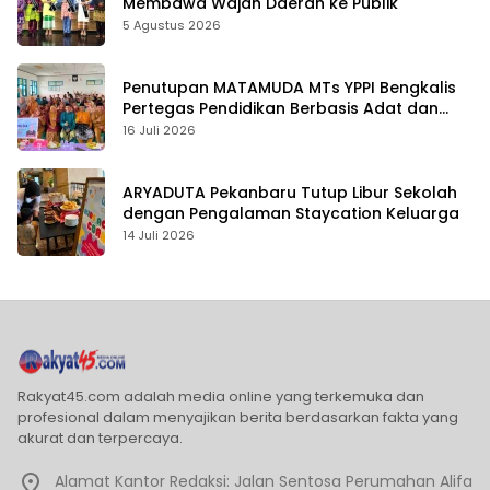
Membawa Wajah Daerah ke Publik
5 Agustus 2026
Penutupan MATAMUDA MTs YPPI Bengkalis
Pertegas Pendidikan Berbasis Adat dan
Karakter
16 Juli 2026
ARYADUTA Pekanbaru Tutup Libur Sekolah
dengan Pengalaman Staycation Keluarga
14 Juli 2026
Rakyat45.com adalah media online yang terkemuka dan
profesional dalam menyajikan berita berdasarkan fakta yang
akurat dan terpercaya.
Alamat Kantor Redaksi: Jalan Sentosa Perumahan Alifa