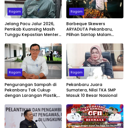
Ragam
Ragam
Jelang Pacu Jalur 2026,
Barbeque Skewers
Pemkab Kuansing Masih
ARYADUTA Pekanbaru,
Tunggu Kepastian Menteri
Pilihan Santap Malam
untuk Buka Festival
Minggu dengan Live Music
Ragam
Ragam
Pengurangan Sampah di
Pekanbaru Juara
Pekanbaru Tak Cukup
Sumatera, Nilai TKA SMP
dengan Larangan Plastik,
Masuk 10 Besar Nasional
Kesadaran Lingkungan
Jadi Penentu