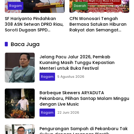
Ragam
Daerah
SF Hariyanto Pindahkan
CFN Wonosari Tengah
308 ASN Setwan DPRD Riau,
Bermasa Satukan Hiburan
Soroti Dugaan SPPD
Rakyat dan Semangat
Bermasalah
Ekonomi Kreatif
Baca Juga
Jelang Pacu Jalur 2026, Pemkab
Kuansing Masih Tunggu Kepastian
Menteri untuk Buka Festival
Ragam
5 Agustus 2026
Barbeque Skewers ARYADUTA
Pekanbaru, Pilihan Santap Malam Minggu
dengan Live Music
Ragam
22 Juni 2026
Pengurangan Sampah di Pekanbaru Tak