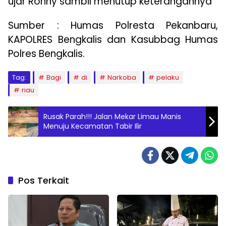
ujar Ronny sambil menutup keterangannya
Sumber : Humas Polresta Pekanbaru,
KAPOLRES Bengkalis dan Kasubbag Humas
Polres Bengkalis.
Tag:
Bagi
di
Narkoba
pelaku
riau
Rusak Parah!!! Jalan Mekar Limau Manis
Menuju Kecamatan Tabir Ilir
Pos Terkait