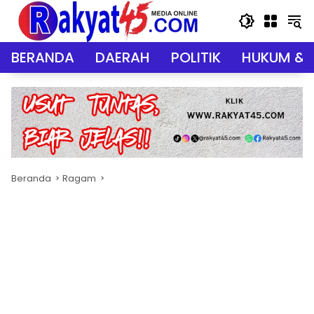
Langsung
ke
konten
BERANDA
DAERAH
POLITIK
HUKUM & 
Beranda
Ragam