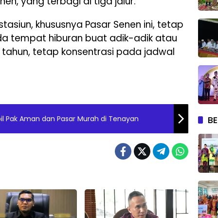
en, yang terbagi di tiga jalur.
tasiun, khususnya Pasar Senen ini, tetap
ada tempat hiburan buat adik-adik atau
 tahun, tetap konsentrasi pada jadwal
BE
il Pak Aman dan Pasar Murah di Tenayan