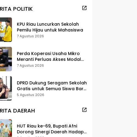
RITA POLITIK
KPU Riau Luncurkan Sekolah
Pemilu Hijau untuk Mahasiswa
7 Agustus 2026
Perda Koperasi Usaha Mikro
Meranti Perluas Akses Modal
dan Pasar
7 Agustus 2026
DPRD Dukung Seragam Sekolah
Gratis untuk Semua Siswa Baru,
Minta Rehab Sekolah Jangan
5 Agustus 2026
Dikurangi
RITA DAERAH
HUT Riau ke-69, Bupati Afni
Dorong Sinergi Daerah Hadapi