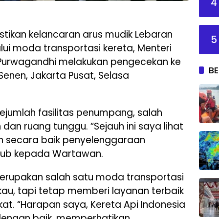
4
stikan kelancaran arus mudik Lebaran
5
lalui moda transportasi kereta, Menteri
Purwagandhi melakukan pengecekan ke
BE
Senen, Jakarta Pusat, Selasa
jumlah fasilitas penumpang, salah
an ruang tunggu. “Sejauh ini saya lihat
n secara baik penyelenggaraan
hub kepada Wartawan.
erupakan salah satu moda transportasi
au, tapi tetap memberi layanan terbaik
at. “Harapan saya, Kereta Api Indonesia
dengan baik, memperhatikan