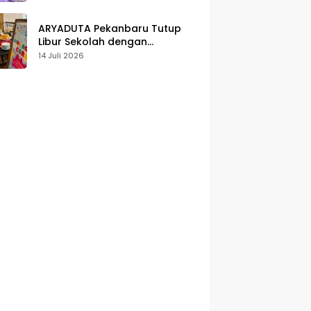
Karakter
ARYADUTA Pekanbaru Tutup
Libur Sekolah dengan
Pengalaman Staycation
14 Juli 2026
Keluarga