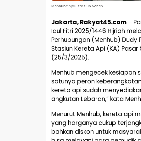
Menhub tinjau stasiun Senen
Jakarta, Rakyat45.com
– Pa
Idul Fitri 2025/1446 Hijriah me
Perhubungan (Menhub) Dudy 
Stasiun Kereta Api (KA) Pasar 
(25/3/2025).
Menhub mengecek kesiapan se
satunya peron keberangkatan d
kereta api sudah menyediaka
angkutan Lebaran,” kata Men
Menurut Menhub, kereta api m
yang harganya cukup terjangk
bahkan diskon untuk masyarak
bisa melayani para pemudik 