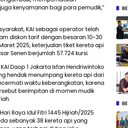
juga kenyamanan bagi para pemudik,”
BE
arakat, KAI sebagai operator telah
am diskon tarif dengan besaran 10-30
Maret 2025, keterjualan tiket kereta api
sar Senen berjumlah 57.724 kursi.
AI Daop 1 Jakarta Ixfan Hendriwintoko
g hendak menumpang kereta api dari
ncermati waktu keberangkatan, karena
tersebut berimpitan di momen mudik
riah.
BE
ri Raya Idul Fitri 1445 Hijriah/2025
da sebanyak 38 kereta api yang