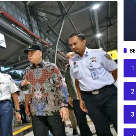
BE
1
2
3