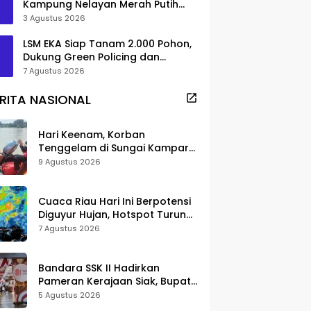
Kampung Nelayan Merah Putih
Pambang Pesisir
3 Agustus 2026
LSM EKA Siap Tanam 2.000 Pohon,
Dukung Green Policing dan
Pelestarian di Meranti
7 Agustus 2026
RITA NASIONAL
Hari Keenam, Korban
Tenggelam di Sungai Kampar
Belum Ditemukan
9 Agustus 2026
Cuaca Riau Hari Ini Berpotensi
Diguyur Hujan, Hotspot Turun
Jadi 25 Titik
7 Agustus 2026
Bandara SSK II Hadirkan
Pameran Kerajaan Siak, Bupati
Afni: Jadi Ruang Edukasi
5 Agustus 2026
Sejarah Riau