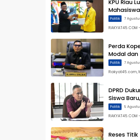
KPU Riau L
Mahasiswa
Politik
7 Agustu
RAKYAT45.COM – 
Perda Kope
Modal dan
Politik
7 Agustu
Rakyat45.com, 
DPRD Duku
Siswa Baru
Politik
5 Agust
RAKYAT45.COM –
Reses Titi