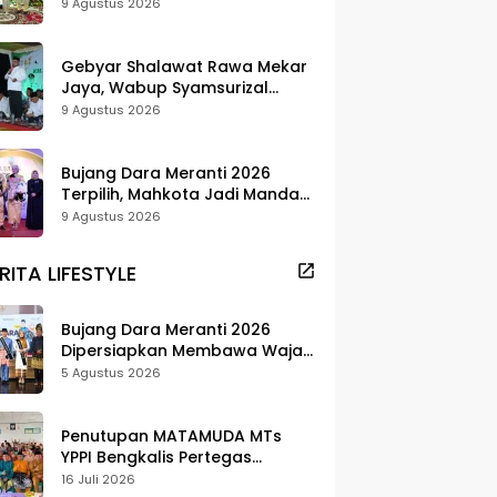
Tantangan Fiskal
9 Agustus 2026
Gebyar Shalawat Rawa Mekar
Jaya, Wabup Syamsurizal
Dorong Jadi Tradisi
9 Agustus 2026
Bujang Dara Meranti 2026
Terpilih, Mahkota Jadi Mandat
Promosi Daerah
9 Agustus 2026
RITA LIFESTYLE
Bujang Dara Meranti 2026
Dipersiapkan Membawa Wajah
Daerah ke Publik
5 Agustus 2026
Penutupan MATAMUDA MTs
YPPI Bengkalis Pertegas
Pendidikan Berbasis Adat dan
16 Juli 2026