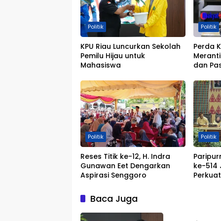
Politik
Politik
KPU Riau Luncurkan Sekolah
Perda K
Pemilu Hijau untuk
Meranti
Mahasiswa
dan Pa
Politik
Politik
Reses Titik ke-12, H. Indra
Paripur
Gunawan Eet Dengarkan
ke-514
Aspirasi Senggoro
Perkua
Marwah
Baca Juga