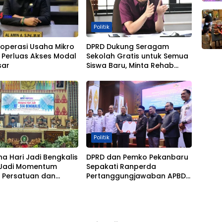
Politik
operasi Usaha Mikro
DPRD Dukung Seragam
 Perluas Akses Modal
Sekolah Gratis untuk Semua
sar
Siswa Baru, Minta Rehab
Sekolah Jangan Dikurangi
Politik
na Hari Jadi Bengkalis
DPRD dan Pemko Pekanbaru
 Jadi Momentum
Sepakati Ranperda
t Persatuan dan
Pertanggungjawaban APBD
 Negeri
2025 Jadi Perda