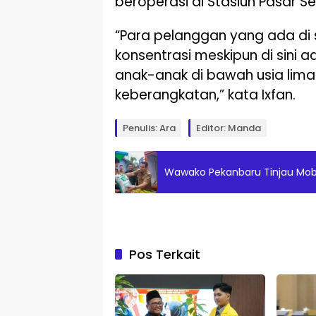
beroperasi di Stasiun Pasar Sen
“Para pelanggan yang ada di s
konsentrasi meskipun di sini 
anak-anak di bawah usia lima
keberangkatan,” kata Ixfan.
Penulis: Ara
Editor: Manda
Wawako Pekanbaru Tinjau Mob
Pos Terkait