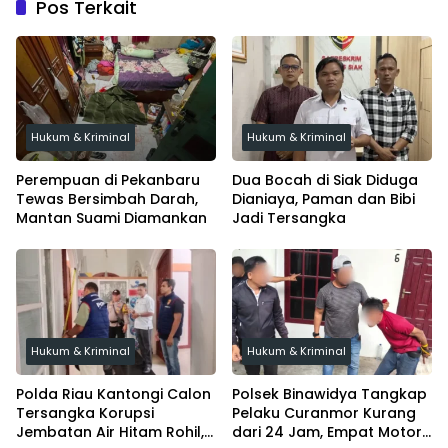
Pos Terkait
Hukum & Kriminal
Hukum & Kriminal
Perempuan di Pekanbaru
Dua Bocah di Siak Diduga
Tewas Bersimbah Darah,
Dianiaya, Paman dan Bibi
Mantan Suami Diamankan
Jadi Tersangka
Hukum & Kriminal
Hukum & Kriminal
Polda Riau Kantongi Calon
Polsek Binawidya Tangkap
Tersangka Korupsi
Pelaku Curanmor Kurang
Jembatan Air Hitam Rohil,
dari 24 Jam, Empat Motor