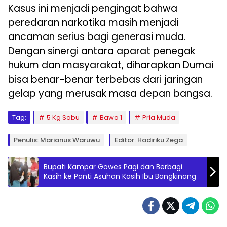
Kasus ini menjadi pengingat bahwa
peredaran narkotika masih menjadi
ancaman serius bagi generasi muda.
Dengan sinergi antara aparat penegak
hukum dan masyarakat, diharapkan Dumai
bisa benar-benar terbebas dari jaringan
gelap yang merusak masa depan bangsa.
Tag:
5 Kg Sabu
Bawa 1
Pria Muda
Penulis: Marianus Waruwu
Editor: Hadiriku Zega
Bupati Kampar Gowes Pagi dan Berbagi
Kasih ke Panti Asuhan Kasih Ibu Bangkinang