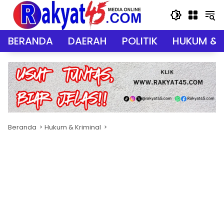
Langsung
ke
konten
BERANDA
DAERAH
POLITIK
HUKUM & 
Beranda
Hukum & Kriminal