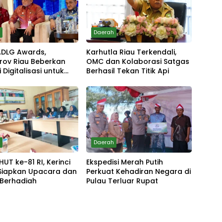
h
Daerah
 ADLG Awards,
Karhutla Riau Terkendali,
rov Riau Beberkan
OMC dan Kolaborasi Satgas
 Digitalisasi untuk
Berhasil Tekan Titik Api
kan Layanan Publik
h
Daerah
HUT ke-81 RI, Kerinci
Ekspedisi Merah Putih
Siapkan Upacara dan
Perkuat Kehadiran Negara di
 Berhadiah
Pulau Terluar Rupat