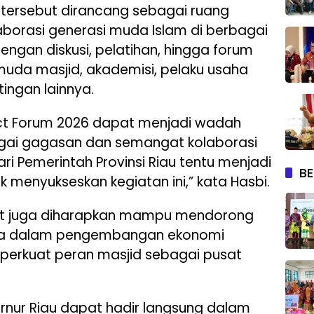
ersebut dirancang sebagai ruang
borasi generasi muda Islam di berbagai
 dengan diskusi, pelatihan, hingga forum
emuda masjid, akademisi, pelaku usaha
ingan lainnya.
ct Forum 2026 dapat menjadi wadah
ai gagasan dan semangat kolaborasi
i Pemerintah Provinsi Riau tentu menjadi
BE
k menyukseskan kegiatan ini,” kata Hasbi.
but juga diharapkan mampu mendorong
muda dalam pengembangan ekonomi
emperkuat peran masjid sebagai pusat
ernur Riau dapat hadir langsung dalam