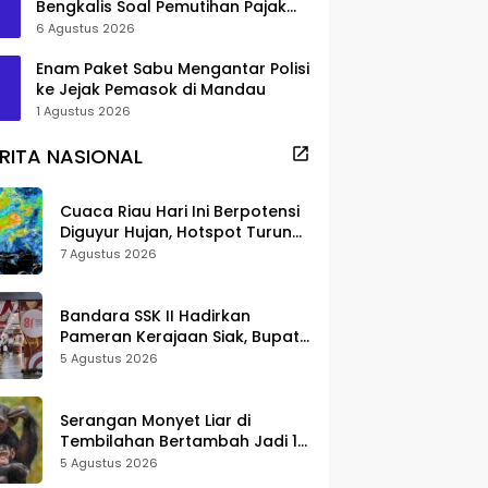
Bengkalis Soal Pemutihan Pajak
Disorot
6 Agustus 2026
Enam Paket Sabu Mengantar Polisi
ke Jejak Pemasok di Mandau
1 Agustus 2026
RITA NASIONAL
Cuaca Riau Hari Ini Berpotensi
Diguyur Hujan, Hotspot Turun
Jadi 25 Titik
7 Agustus 2026
Bandara SSK II Hadirkan
Pameran Kerajaan Siak, Bupati
Afni: Jadi Ruang Edukasi
5 Agustus 2026
Sejarah Riau
Serangan Monyet Liar di
Tembilahan Bertambah Jadi 16
Korban, DPKP Bantah Video
5 Agustus 2026
Gerombolan Viral