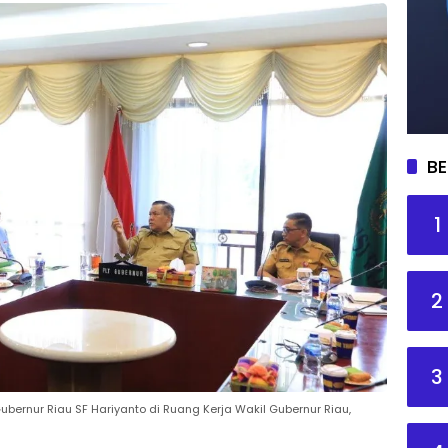
BE
1
2
3
bernur Riau SF Hariyanto di Ruang Kerja Wakil Gubernur Riau,