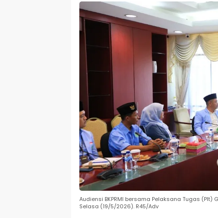
Audiensi BKPRMI bersama Pelaksana Tugas (Plt) Gu
Selasa (19/5/2026). R45/Adv