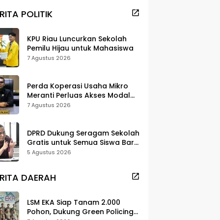
RITA POLITIK
KPU Riau Luncurkan Sekolah
Pemilu Hijau untuk Mahasiswa
7 Agustus 2026
Perda Koperasi Usaha Mikro
Meranti Perluas Akses Modal
dan Pasar
7 Agustus 2026
DPRD Dukung Seragam Sekolah
Gratis untuk Semua Siswa Baru,
Minta Rehab Sekolah Jangan
5 Agustus 2026
Dikurangi
RITA DAERAH
LSM EKA Siap Tanam 2.000
Pohon, Dukung Green Policing