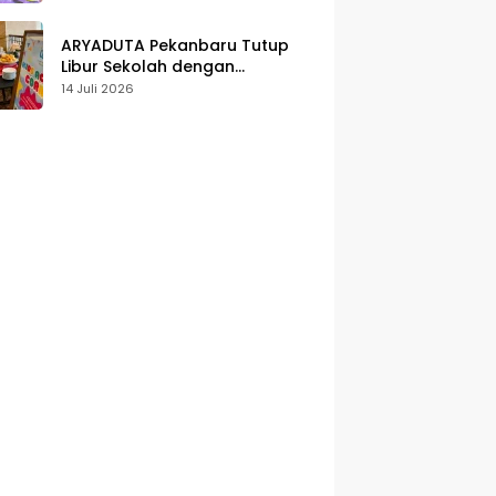
Karakter
ARYADUTA Pekanbaru Tutup
Libur Sekolah dengan
Pengalaman Staycation
14 Juli 2026
Keluarga