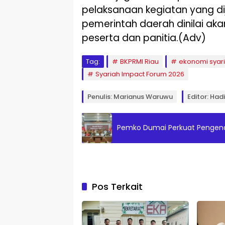
pelaksanaan kegiatan yang di
pemerintah daerah dinilai ak
peserta dan panitia.(Adv)
Tag:
BKPRMI Riau
ekonomi syar
Syariah Impact Forum 2026
Penulis: Marianus Waruwu
Editor: Had
Pemko Dumai Perkuat Pengendal
Pos Terkait