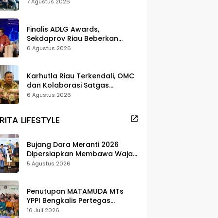
dan Pelestarian di Meranti
7 Agustus 2026
Finalis ADLG Awards,
Sekdaprov Riau Beberkan
Strategi Digitalisasi untuk
6 Agustus 2026
Tingkatkan Layanan Publik
Karhutla Riau Terkendali, OMC
dan Kolaborasi Satgas
Berhasil Tekan Titik Api
6 Agustus 2026
RITA LIFESTYLE
Bujang Dara Meranti 2026
Dipersiapkan Membawa Wajah
Daerah ke Publik
5 Agustus 2026
Penutupan MATAMUDA MTs
YPPI Bengkalis Pertegas
Pendidikan Berbasis Adat dan
16 Juli 2026