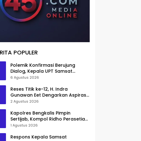
RITA POPULER
Polemik Konfirmasi Berujung
Dialog, Kepala UPT Samsat
Bengkalis Minta Maaf
6 Agustus 2026
Reses Titik ke-12, H. Indra
Gunawan Eet Dengarkan Aspirasi
Senggoro
2 Agustus 2026
Kapolres Bengkalis Pimpin
Sertijab, Kompol Ridho Perasetia
Jadi Wakapolres
1 Agustus 2026
Respons Kepala Samsat