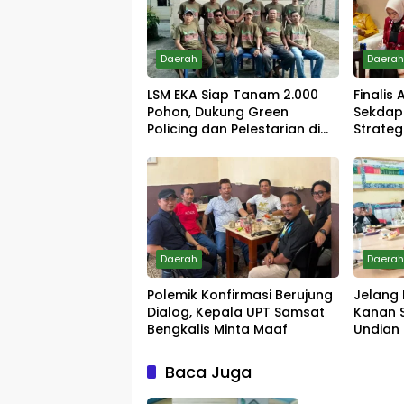
Daerah
Daera
LSM EKA Siap Tanam 2.000
Finalis
Pohon, Dukung Green
Sekdap
Policing dan Pelestarian di
Strategi
Meranti
Tingkat
Daerah
Daera
Polemik Konfirmasi Berujung
Jelang 
Dialog, Kepala UPT Samsat
Kanan 
Bengkalis Minta Maaf
Undian
Baca Juga