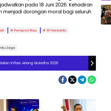
jadwalkan pada 18 Juni 2026. Kehadiran
an menjadi dorongan moral bagi seluruh
iah
Pemprov Riau
SF Hariyanto
iriku Zega
ian Inflasi Jelang Iduladha 2026