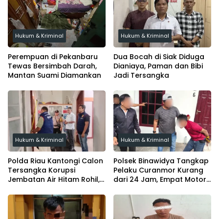
Hukum & Kriminal
Hukum & Kriminal
Perempuan di Pekanbaru
Dua Bocah di Siak Diduga
Tewas Bersimbah Darah,
Dianiaya, Paman dan Bibi
Mantan Suami Diamankan
Jadi Tersangka
Hukum & Kriminal
Hukum & Kriminal
Polda Riau Kantongi Calon
Polsek Binawidya Tangkap
Tersangka Korupsi
Pelaku Curanmor Kurang
Jembatan Air Hitam Rohil,
dari 24 Jam, Empat Motor
Tunggu Audit BPK
Diamankan