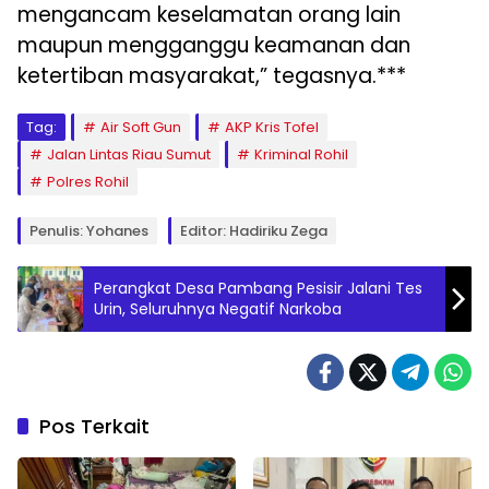
mengancam keselamatan orang lain
maupun mengganggu keamanan dan
ketertiban masyarakat,” tegasnya.***
Tag:
Air Soft Gun
AKP Kris Tofel
Jalan Lintas Riau Sumut
Kriminal Rohil
Polres Rohil
Penulis: Yohanes
Editor: Hadiriku Zega
Perangkat Desa Pambang Pesisir Jalani Tes
Urin, Seluruhnya Negatif Narkoba
Pos Terkait