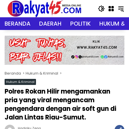
Langsung
ke
konten
BERANDA
DAERAH
POLITIK
HUKUM & 
Beranda
Hukum & Kriminal
Hukum & Kriminal
Polres Rokan Hilir mengamankan
pria yang viral mengancam
pengendara dengan air soft gun di
Jalan Lintas Riau-Sumut.
Hadiriku Zega