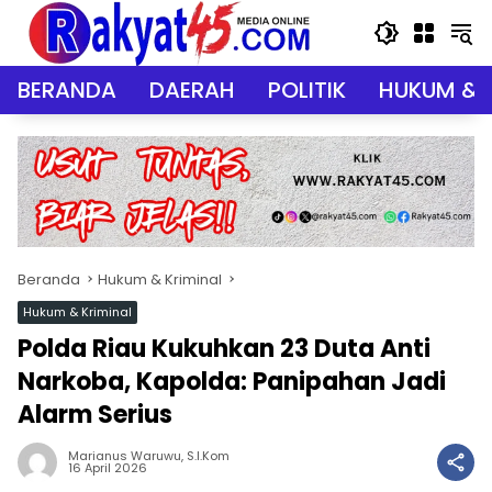
Langsung
ke
konten
BERANDA
DAERAH
POLITIK
HUKUM & 
Beranda
Hukum & Kriminal
Hukum & Kriminal
Polda Riau Kukuhkan 23 Duta Anti
Narkoba, Kapolda: Panipahan Jadi
Alarm Serius
Marianus Waruwu, S.I.Kom
16 April 2026