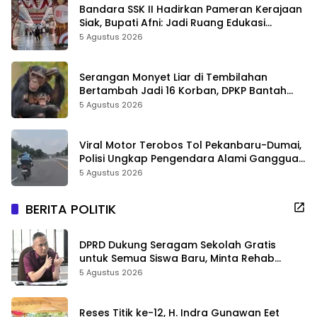
Bandara SSK II Hadirkan Pameran Kerajaan
Siak, Bupati Afni: Jadi Ruang Edukasi
Sejarah Riau
5 Agustus 2026
Serangan Monyet Liar di Tembilahan
Bertambah Jadi 16 Korban, DPKP Bantah
Video Gerombolan Viral
5 Agustus 2026
Viral Motor Terobos Tol Pekanbaru-Dumai,
Polisi Ungkap Pengendara Alami Gangguan
Usai Kecelakaan
5 Agustus 2026
BERITA POLITIK
DPRD Dukung Seragam Sekolah Gratis
untuk Semua Siswa Baru, Minta Rehab
Sekolah Jangan Dikurangi
5 Agustus 2026
Reses Titik ke-12, H. Indra Gunawan Eet