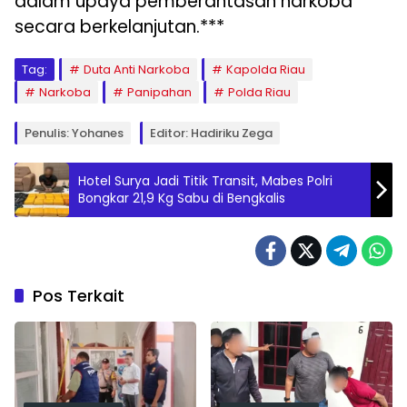
dalam upaya pemberantasan narkoba
secara berkelanjutan.***
Tag:
Duta Anti Narkoba
Kapolda Riau
Narkoba
Panipahan
Polda Riau
Penulis: Yohanes
Editor: Hadiriku Zega
Hotel Surya Jadi Titik Transit, Mabes Polri
Bongkar 21,9 Kg Sabu di Bengkalis
Pos Terkait