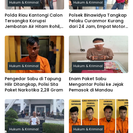
Hukum & Kriminal
Hukum & Kriminal
Polda Riau Kantongi Calon
Polsek Binawidya Tangkap
Tersangka Korupsi
Pelaku Curanmor Kurang
Jembatan Air Hitam Rohil,
dari 24 Jam, Empat Motor
Tunggu Audit BPK
Diamankan
Hukum & Kriminal
Hukum & Kriminal
Pengedar Sabu di Tapung
Enam Paket Sabu
Hilir Ditangkap, Polisi Sita
Mengantar Polisi ke Jejak
Paket Narkotika 2,28 Gram
Pemasok di Mandau
Hukum & Kriminal
Hukum & Kriminal