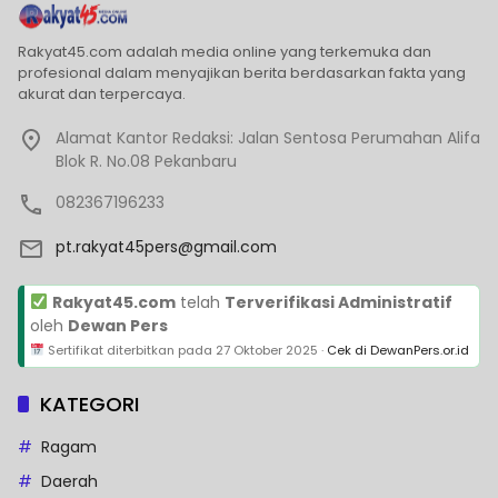
Rakyat45.com adalah media online yang terkemuka dan
profesional dalam menyajikan berita berdasarkan fakta yang
akurat dan terpercaya.
Alamat Kantor Redaksi: Jalan Sentosa Perumahan Alifa
Blok R. No.08 Pekanbaru
082367196233
pt.rakyat45pers@gmail.com
Rakyat45.com
telah
Terverifikasi Administratif
oleh
Dewan Pers
Sertifikat diterbitkan pada
27 Oktober 2025
·
Cek di DewanPers.or.id
KATEGORI
Ragam
Daerah