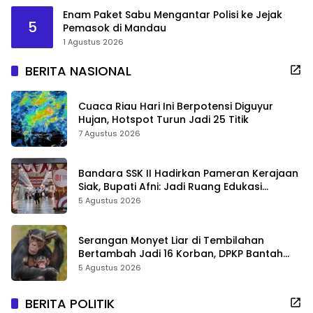
Enam Paket Sabu Mengantar Polisi ke Jejak
5
Pemasok di Mandau
1 Agustus 2026
BERITA NASIONAL
Cuaca Riau Hari Ini Berpotensi Diguyur
Hujan, Hotspot Turun Jadi 25 Titik
7 Agustus 2026
Bandara SSK II Hadirkan Pameran Kerajaan
Siak, Bupati Afni: Jadi Ruang Edukasi
Sejarah Riau
5 Agustus 2026
Serangan Monyet Liar di Tembilahan
Bertambah Jadi 16 Korban, DPKP Bantah
Video Gerombolan Viral
5 Agustus 2026
BERITA POLITIK