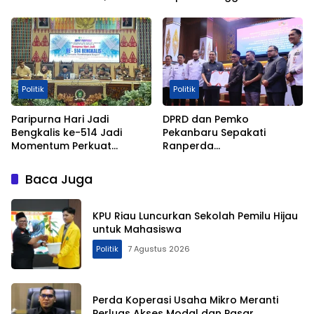
Rehab Sekolah Jangan
Dikurangi
Politik
Politik
Paripurna Hari Jadi
DPRD dan Pemko
Bengkalis ke-514 Jadi
Pekanbaru Sepakati
Momentum Perkuat
Ranperda
Persatuan dan Marwah
Pertanggungjawaban
Negeri
APBD 2025 Jadi Perda
Baca Juga
KPU Riau Luncurkan Sekolah Pemilu Hijau
untuk Mahasiswa
Politik
7 Agustus 2026
Perda Koperasi Usaha Mikro Meranti
Perluas Akses Modal dan Pasar