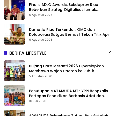
Finalis ADLG Awards, Sekdaprov Riau
Beberkan Strategi Digitalisasi untuk
Tingkatkan Layanan Publik
6 Agustus 2026
Karhutla Riau Terkendali, OMC dan
Kolaborasi Satgas Berhasil Tekan Titik Api
6 Agustus 2026
BERITA LIFESTYLE
Bujang Dara Meranti 2026 Dipersiapkan
Membawa Wajah Daerah ke Publik
5 Agustus 2026
Penutupan MATAMUDA MTs YPPI Bengkalis
Pertegas Pendidikan Berbasis Adat dan
Karakter
16 Juli 2026
ARYADUTA Pekanbaru Tutup Libur Sekolah