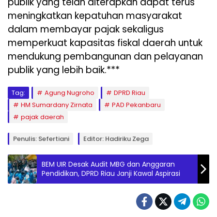
publik yang telah diterapkan dapat terus
meningkatkan kepatuhan masyarakat
dalam membayar pajak sekaligus
memperkuat kapasitas fiskal daerah untuk
mendukung pembangunan dan pelayanan
publik yang lebih baik.***
Tag:
Agung Nugroho
DPRD Riau
HM Sumardany Zirnata
PAD Pekanbaru
pajak daerah
Penulis: Sefertiani
Editor: Hadiriku Zega
BEM UIR Desak Audit MBG dan Anggaran
Pendidikan, DPRD Riau Janji Kawal Aspirasi