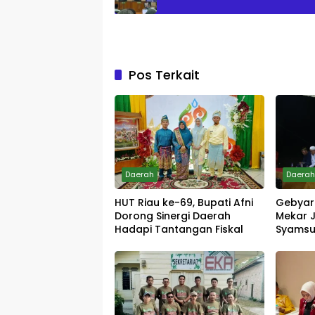
Pos Terkait
Daerah
Daera
HUT Riau ke-69, Bupati Afni
Gebyar
Dorong Sinergi Daerah
Mekar 
Hadapi Tantangan Fiskal
Syamsur
Tradisi