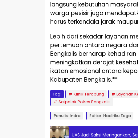
langsung kebutuhan masyarak
warga pesisir juga mendapat
harus terkendala jarak maupun f
Lebih dari sekadar layanan med
pertemuan antara negara dan 
Bengkalis berharap kehadiran 
meningkatkan derajat keseha
ikatan emosional antara kepol
Kabupaten Bengkalis.**
Tag:
Klinik Terapung
Layanan Ke
Satpolair Polres Bengkalis
Penulis: Indra
Editor: Hadiriku Zega
UAS Jadi Saksi Meringankan, S