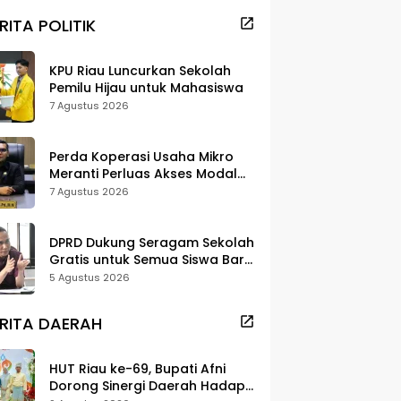
RITA POLITIK
KPU Riau Luncurkan Sekolah
Pemilu Hijau untuk Mahasiswa
7 Agustus 2026
Perda Koperasi Usaha Mikro
Meranti Perluas Akses Modal
dan Pasar
7 Agustus 2026
DPRD Dukung Seragam Sekolah
Gratis untuk Semua Siswa Baru,
Minta Rehab Sekolah Jangan
5 Agustus 2026
Dikurangi
RITA DAERAH
HUT Riau ke-69, Bupati Afni
Dorong Sinergi Daerah Hadapi