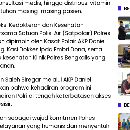
sultasi medis, hingga distribusi vitamin
BE
tuhan masing-masing pasien.
Seksi Kedokteran dan Kesehatan
rsama Satuan Polisi Air (Satpolair) Polres
an dipimpin oleh Kasat Polair AKP Daniel
i Kasi Dokkes Ipda Embri Dona, serta
 kesehatan Klinik Polres Bengkalis yang
yanan.
n Saleh Siregar melalui AKP Daniel
an bahwa kehadiran program ini
iran Polri di tengah keterbatasan akses
isir.
BE
rkan sebagai wujud komitmen Polres
pelayanan yang humanis dan menyentuh