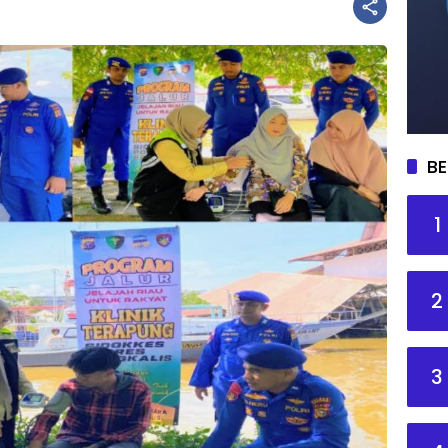
BE
1
2
3