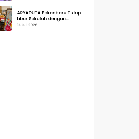
Karakter
ARYADUTA Pekanbaru Tutup
Libur Sekolah dengan
Pengalaman Staycation
14 Juli 2026
Keluarga