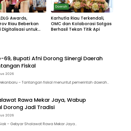
h
Daerah
 ADLG Awards,
Karhutla Riau Terkendali,
rov Riau Beberkan
OMC dan Kolaborasi Satgas
 Digitalisasi untuk
Berhasil Tekan Titik Api
kan Layanan Publik
e-69, Bupati Afni Dorong Sinergi Daerah
tangan Fiskal
tus 2026
Pekanbaru – Tantangan fiskal menuntut pemerintah daerah…
alawat Rawa Mekar Jaya, Wabup
l Dorong Jadi Tradisi
tus 2026
Siak – Gebyar Shalawat Rawa Mekar Jaya…