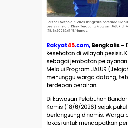
Personil Satpolair Polres Bengkalis bersama Si
pesisir melalui Klinik Terapung Program JALUR d
(18/6/2026)./R45/Humas.
Rakyat
45
.com,
Bengkalis –
D
kesehatan di wilayah pesisir, K
sebagai jembatan pelayanan 
Melalui Program JALUR (Jelajah 
menunggu warga datang, tetap
terdepan perairan.
Di kawasan Pelabuhan Bandar 
Kamis (18/6/2026) sejak pukul
berlangsung dinamis. Warga 
lokasi untuk mendapatkan pem