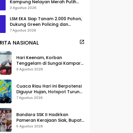
Kampung Nelayan Merah Putih
Pambang Pesisir
3 Agustus 2026
LSM EKA Siap Tanam 2.000 Pohon,
Dukung Green Policing dan
Pelestarian di Meranti
7 Agustus 2026
RITA NASIONAL
Hari Keenam, Korban
Tenggelam di Sungai Kampar
Belum Ditemukan
9 Agustus 2026
Cuaca Riau Hari Ini Berpotensi
Diguyur Hujan, Hotspot Turun
Jadi 25 Titik
7 Agustus 2026
Bandara SSK II Hadirkan
Pameran Kerajaan Siak, Bupati
Afni: Jadi Ruang Edukasi
5 Agustus 2026
Sejarah Riau