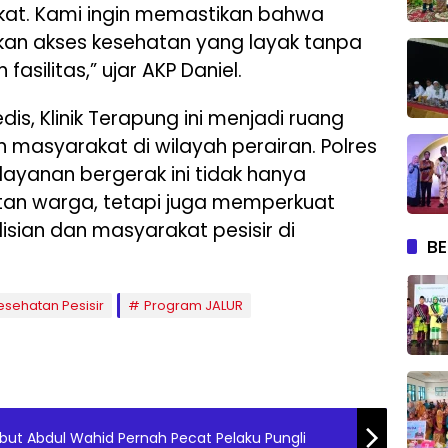
at. Kami ingin memastikan bahwa
kan akses kesehatan yang layak tanpa
asilitas,” ujar AKP Daniel.
is, Klinik Terapung ini menjadi ruang
masyarakat di wilayah perairan. Polres
layanan bergerak ini tidak hanya
tan warga, tetapi juga memperkuat
isian dan masyarakat pesisir di
BE
sehatan Pesisir
Program JALUR
ebut Abdul Wahid Pernah Pecat Pelaku Pungli