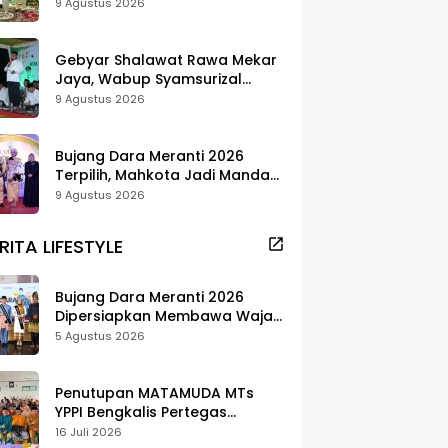
Tantangan Fiskal
9 Agustus 2026
Gebyar Shalawat Rawa Mekar
Jaya, Wabup Syamsurizal
Dorong Jadi Tradisi
9 Agustus 2026
Bujang Dara Meranti 2026
Terpilih, Mahkota Jadi Mandat
Promosi Daerah
9 Agustus 2026
RITA LIFESTYLE
Bujang Dara Meranti 2026
Dipersiapkan Membawa Wajah
Daerah ke Publik
5 Agustus 2026
Penutupan MATAMUDA MTs
YPPI Bengkalis Pertegas
Pendidikan Berbasis Adat dan
16 Juli 2026