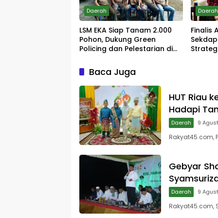
Daerah
Daera
LSM EKA Siap Tanam 2.000
Finalis
Pohon, Dukung Green
Sekdap
Policing dan Pelestarian di
Strategi
Meranti
Tingkat
Baca Juga
HUT Riau k
Hadapi Tan
Daerah
9 Agus
Rakyat45.com, 
Gebyar Sh
Syamsuriza
Daerah
9 Agus
Rakyat45.com, 