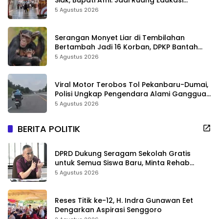
Siak, Bupati Afni: Jadi Ruang Edukasi
Sejarah Riau
5 Agustus 2026
Serangan Monyet Liar di Tembilahan
Bertambah Jadi 16 Korban, DPKP Bantah
Video Gerombolan Viral
5 Agustus 2026
Viral Motor Terobos Tol Pekanbaru-Dumai,
Polisi Ungkap Pengendara Alami Gangguan
Usai Kecelakaan
5 Agustus 2026
BERITA POLITIK
DPRD Dukung Seragam Sekolah Gratis
untuk Semua Siswa Baru, Minta Rehab
Sekolah Jangan Dikurangi
5 Agustus 2026
Reses Titik ke-12, H. Indra Gunawan Eet
Dengarkan Aspirasi Senggoro