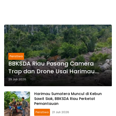
Peristiwa
BBKSDA Riau Pasang Camera
Trap dan Drone Usai Harimau
Sumatera Masuk Permukiman di
29 Juli 2026
Inhil
Harimau Sumatera Muncul di Kebun
Sawit Siak, BBKSDA Riau Perketat
Pemantauan
Peristiwa
21 Juli 2026