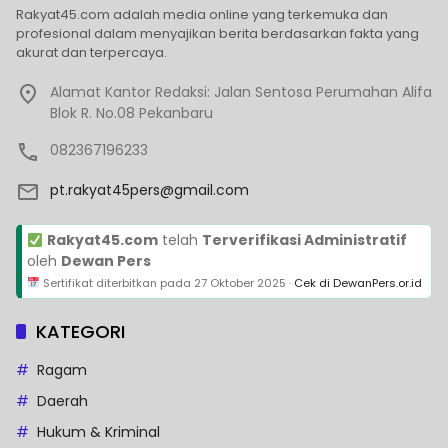
Rakyat45.com adalah media online yang terkemuka dan
profesional dalam menyajikan berita berdasarkan fakta yang
akurat dan terpercaya.
Alamat Kantor Redaksi: Jalan Sentosa Perumahan Alifa
Blok R. No.08 Pekanbaru
082367196233
pt.rakyat45pers@gmail.com
Rakyat45.com
telah
Terverifikasi Administratif
oleh
Dewan Pers
Sertifikat diterbitkan pada
27 Oktober 2025
·
Cek di DewanPers.or.id
KATEGORI
Ragam
Daerah
Hukum & Kriminal