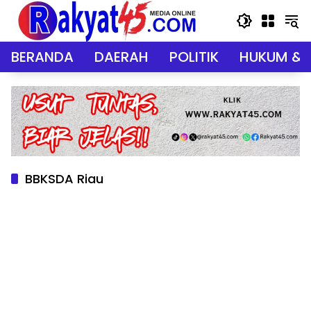
Langsung
ke
konten
BERANDA
DAERAH
POLITIK
HUKUM & 
BBKSDA Riau