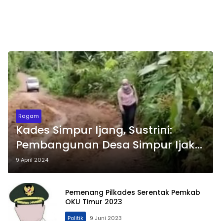
Ragam
Kades Simpur Ijang, Sustrini:
Pembangunan Desa Simpur Ijak
Prioritas
9 April 2024
Pemenang Pilkades Serentak Pemkab
OKU Timur 2023
Politik
9 Juni 2023