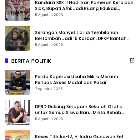
Bandara SSK II Hadirkan Pameran Kerajaan
Siak, Bupati Afni: Jadi Ruang Edukasi
Sejarah Riau
5 Agustus 2026
Serangan Monyet Liar di Tembilahan
Bertambah Jadi 16 Korban, DPKP Bantah
Video Gerombolan Viral
5 Agustus 2026
BERITA POLITIK
Perda Koperasi Usaha Mikro Meranti
Perluas Akses Modal dan Pasar
7 Agustus 2026
DPRD Dukung Seragam Sekolah Gratis
untuk Semua Siswa Baru, Minta Rehab
Sekolah Jangan Dikurangi
5 Agustus 2026
Reses Titik ke-12, H. Indra Gunawan Eet