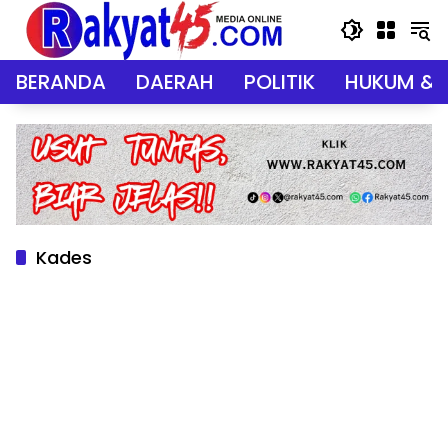
Langsung
ke
konten
BERANDA
DAERAH
POLITIK
HUKUM & 
Kades