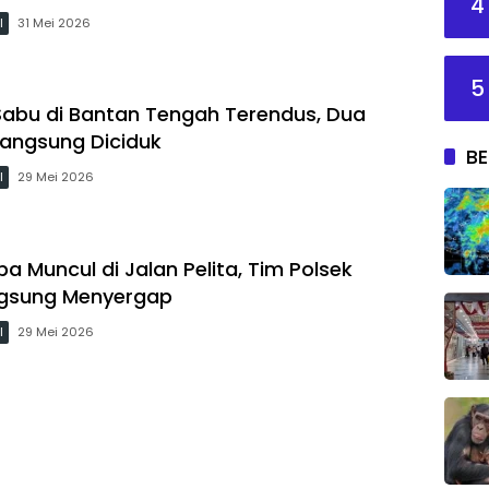
4
l
31 Mei 2026
5
Sabu di Bantan Tengah Terendus, Dua
angsung Diciduk
BE
l
29 Mei 2026
a Muncul di Jalan Pelita, Tim Polsek
ngsung Menyergap
l
29 Mei 2026