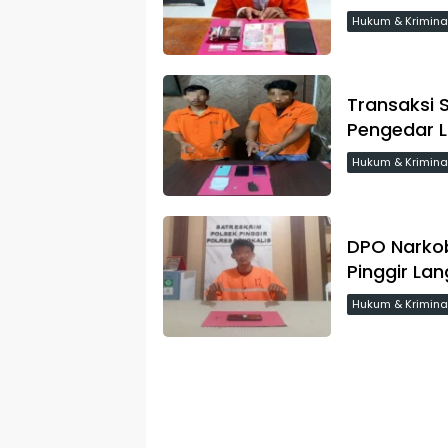
Hukum & Krimina
Transaksi 
Pengedar L
Hukum & Krimina
DPO Narkob
Pinggir La
Hukum & Krimina