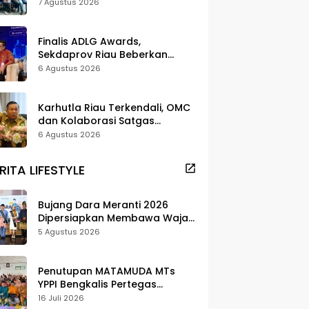
dan Pelestarian di Meranti
7 Agustus 2026
Finalis ADLG Awards,
Sekdaprov Riau Beberkan
Strategi Digitalisasi untuk
6 Agustus 2026
Tingkatkan Layanan Publik
Karhutla Riau Terkendali, OMC
dan Kolaborasi Satgas
Berhasil Tekan Titik Api
6 Agustus 2026
RITA LIFESTYLE
Bujang Dara Meranti 2026
Dipersiapkan Membawa Wajah
Daerah ke Publik
5 Agustus 2026
Penutupan MATAMUDA MTs
YPPI Bengkalis Pertegas
Pendidikan Berbasis Adat dan
16 Juli 2026