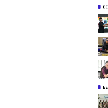
BE
BE