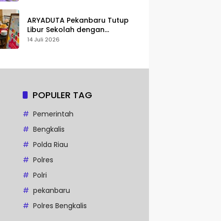
Karakter
ARYADUTA Pekanbaru Tutup
Libur Sekolah dengan
Pengalaman Staycation
14 Juli 2026
Keluarga
POPULER TAG
Pemerintah
Bengkalis
Polda Riau
Polres
Polri
pekanbaru
Polres Bengkalis