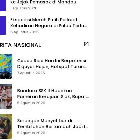
ke Jejak Pemasok di Mandau
1 Agustus 2026
Ekspedisi Merah Putih Perkuat
Kehadiran Negara di Pulau Terluar
Rupat
6 Agustus 2026
RITA NASIONAL
Cuaca Riau Hari Ini Berpotensi
Diguyur Hujan, Hotspot Turun
Jadi 25 Titik
7 Agustus 2026
Bandara SSK II Hadirkan
Pameran Kerajaan Siak, Bupati
Afni: Jadi Ruang Edukasi
5 Agustus 2026
Sejarah Riau
Serangan Monyet Liar di
Tembilahan Bertambah Jadi 16
Korban, DPKP Bantah Video
5 Agustus 2026
Gerombolan Viral