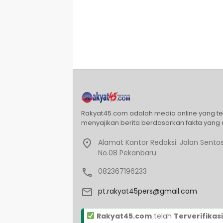
Rakyat45.com adalah media online yang t
menyajikan berita berdasarkan fakta yang 
Alamat Kantor Redaksi: Jalan Sentos
No.08 Pekanbaru
082367196233
pt.rakyat45pers@gmail.com
Rakyat45.com
telah
Terverifikasi