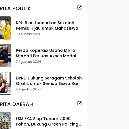
RITA POLITIK
KPU Riau Luncurkan Sekolah
Pemilu Hijau untuk Mahasiswa
7 Agustus 2026
Perda Koperasi Usaha Mikro
Meranti Perluas Akses Modal
dan Pasar
7 Agustus 2026
DPRD Dukung Seragam Sekolah
Gratis untuk Semua Siswa Baru,
Minta Rehab Sekolah Jangan
5 Agustus 2026
Dikurangi
RITA DAERAH
LSM EKA Siap Tanam 2.000
Pohon, Dukung Green Policing