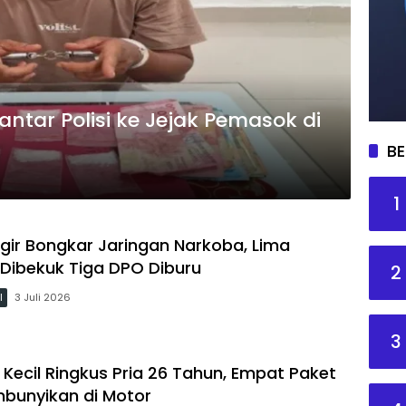
tar Polisi ke Jejak Pemasok di
BE
1
ggir Bongkar Jaringan Narkoba, Lima
Dibekuk Tiga DPO Diburu
2
l
3 Juli 2026
3
 Kecil Ringkus Pria 26 Tahun, Empat Paket
bunyikan di Motor