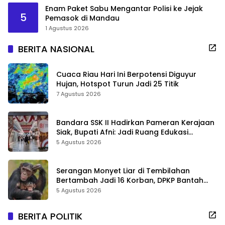
Enam Paket Sabu Mengantar Polisi ke Jejak
5
Pemasok di Mandau
1 Agustus 2026
BERITA NASIONAL
Cuaca Riau Hari Ini Berpotensi Diguyur
Hujan, Hotspot Turun Jadi 25 Titik
7 Agustus 2026
Bandara SSK II Hadirkan Pameran Kerajaan
Siak, Bupati Afni: Jadi Ruang Edukasi
Sejarah Riau
5 Agustus 2026
Serangan Monyet Liar di Tembilahan
Bertambah Jadi 16 Korban, DPKP Bantah
Video Gerombolan Viral
5 Agustus 2026
BERITA POLITIK