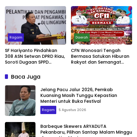
Kesadaran Lingkungan
Jadi Penentu
Ragam
Daerah
SF Hariyanto Pindahkan
CFN Wonosari Tengah
308 ASN Setwan DPRD Riau,
Bermasa Satukan Hiburan
Soroti Dugaan SPPD
Rakyat dan Semangat
Bermasalah
Ekonomi Kreatif
Baca Juga
Jelang Pacu Jalur 2026, Pemkab
Kuansing Masih Tunggu Kepastian
Menteri untuk Buka Festival
Ragam
5 Agustus 2026
Barbeque Skewers ARYADUTA
Pekanbaru, Pilihan Santap Malam Minggu