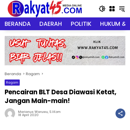
Langsung
ke
konten
BERANDA
DAERAH
POLITIK
HUKUM & 
Beranda
Ragam
Ragam
Pencairan BLT Desa Diawasi Ketat,
Jangan Main-main!
Marianus Waruwu, S.I.Kom
18 April 2020