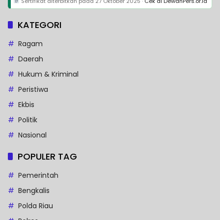
Sertifikat diterbitkan pada
27 Oktober 2025
·
Cek di DewanPers.or.id
KATEGORI
Ragam
Daerah
Hukum & Kriminal
Peristiwa
Ekbis
Politik
Nasional
POPULER TAG
Pemerintah
Bengkalis
Polda Riau