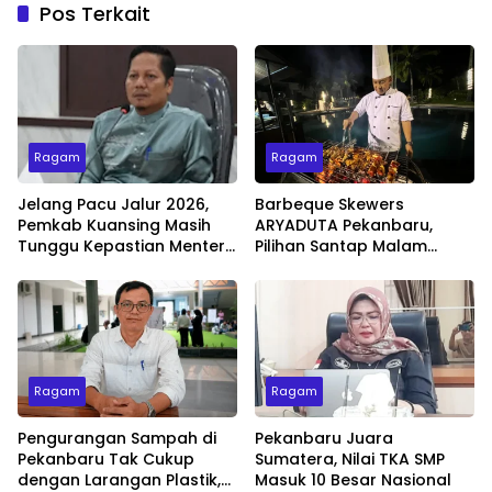
Pos Terkait
Ragam
Ragam
Jelang Pacu Jalur 2026,
Barbeque Skewers
Pemkab Kuansing Masih
ARYADUTA Pekanbaru,
Tunggu Kepastian Menteri
Pilihan Santap Malam
untuk Buka Festival
Minggu dengan Live Music
Ragam
Ragam
Pengurangan Sampah di
Pekanbaru Juara
Pekanbaru Tak Cukup
Sumatera, Nilai TKA SMP
dengan Larangan Plastik,
Masuk 10 Besar Nasional