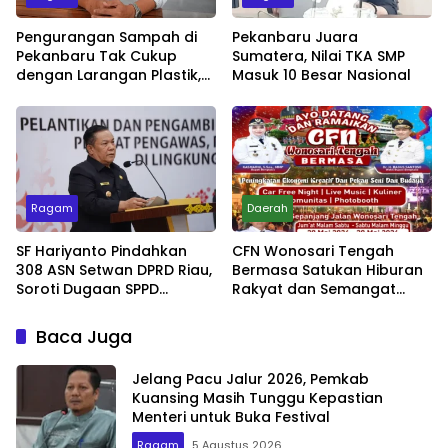
Pengurangan Sampah di
Pekanbaru Juara
Pekanbaru Tak Cukup
Sumatera, Nilai TKA SMP
dengan Larangan Plastik,
Masuk 10 Besar Nasional
Kesadaran Lingkungan
Jadi Penentu
Ragam
Daerah
SF Hariyanto Pindahkan
CFN Wonosari Tengah
308 ASN Setwan DPRD Riau,
Bermasa Satukan Hiburan
Soroti Dugaan SPPD
Rakyat dan Semangat
Bermasalah
Ekonomi Kreatif
Baca Juga
Jelang Pacu Jalur 2026, Pemkab
Kuansing Masih Tunggu Kepastian
Menteri untuk Buka Festival
Ragam
5 Agustus 2026