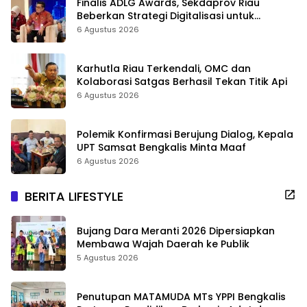
Finalis ADLG Awards, Sekdaprov Riau
Beberkan Strategi Digitalisasi untuk
Tingkatkan Layanan Publik
6 Agustus 2026
Karhutla Riau Terkendali, OMC dan
Kolaborasi Satgas Berhasil Tekan Titik Api
6 Agustus 2026
Polemik Konfirmasi Berujung Dialog, Kepala
UPT Samsat Bengkalis Minta Maaf
6 Agustus 2026
BERITA LIFESTYLE
Bujang Dara Meranti 2026 Dipersiapkan
Membawa Wajah Daerah ke Publik
5 Agustus 2026
Penutupan MATAMUDA MTs YPPI Bengkalis