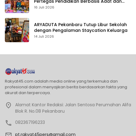
Pertegas Pendidikan Berbasis Adat dan
Karakter
16 Juli 2026
ARYADUTA Pekanbaru Tutup Libur Sekolah
dengan Pengalaman Staycation Keluarga
14 Juli 2026
Rakyat45.com adalah media online yang terkemuka dan
profesional dalam menyajikan berita berdasarkan fakta yang
akurat dan terpercaya.
Alamat Kantor Redaksi: Jalan Sentosa Perumahan Alifa
Blok R. No.08 Pekanbaru
082367196233
pt.rakyat45pers@gmail.com