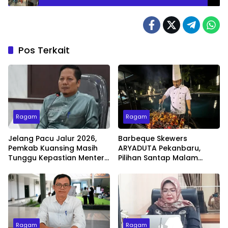
Pos Terkait
Ragam
Ragam
Jelang Pacu Jalur 2026,
Barbeque Skewers
Pemkab Kuansing Masih
ARYADUTA Pekanbaru,
Tunggu Kepastian Menteri
Pilihan Santap Malam
untuk Buka Festival
Minggu dengan Live Music
Ragam
Ragam