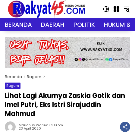
Langsung
ke
konten
BERANDA
DAERAH
POLITIK
HUKUM & 
Beranda
Ragam
Ragam
Lihat Lagi Akurnya Zaskia Gotik dan
Imel Putri, Eks Istri Sirajuddin
Mahmud
Marianus Waruwu, S.I.Kom
23 April 2020