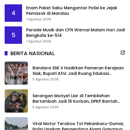
Enam Paket Sabu Mengantar Polisi ke Jejak
4
Pemasok di Mandau
1 Agustus 2026
Parade Musik dan CFN Warnai Malam Hari Jadi
5
Bengkalis ke-514
1 Agustus 2026
BERITA NASIONAL
Bandara SSK II Hadirkan Pameran Kerajaan
Siak, Bupati Afni: Jadi Ruang Edukasi
Sejarah Riau
5 Agustus 2026
Serangan Monyet Liar di Tembilahan
Bertambah Jadi 16 Korban, DPKP Bantah
Video Gerombolan Viral
5 Agustus 2026
Viral Motor Terobos Tol Pekanbaru-Dumai,
Polisi Ungkap Pengendara Alami Gangguan