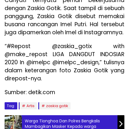
Cahyati ternyata pernah bekerjasama
dengan Zaskia Gotik. Saat tampil di sebuah
panggung, Zaskia Gotik disebut memakai
busana rancangan Imel Putri. Hal tersebut
juga dipamerkan oleh Imel di Instagramnya.
“#Repost @zaskia_gotix with
@make_repost LIGA DANGDUT INDOSIAR
2020 In @imelpc @imelpc_design,” tulisnya
dalam keterangan foto Zaskia Gotik yang
direpost-nya.
Sumber: detik.com
Tag:
Artis
zaskia gotik
Warga Tionghoa Dan Polres Bengkalis
Mambagikan Masker Kepada warga