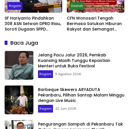
Ragam
Daerah
SF Hariyanto Pindahkan
CFN Wonosari Tengah
308 ASN Setwan DPRD Riau,
Bermasa Satukan Hiburan
Soroti Dugaan SPPD
Rakyat dan Semangat
Bermasalah
Ekonomi Kreatif
Baca Juga
Jelang Pacu Jalur 2026, Pemkab
Kuansing Masih Tunggu Kepastian
Menteri untuk Buka Festival
Ragam
5 Agustus 2026
Barbeque Skewers ARYADUTA
Pekanbaru, Pilihan Santap Malam Minggu
dengan Live Music
Ragam
22 Juni 2026
Pengurangan Sampah di Pekanbaru Tak