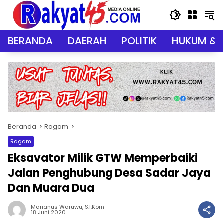
Langsung
ke
konten
BERANDA
DAERAH
POLITIK
HUKUM & 
Beranda
Ragam
Ragam
Eksavator Milik GTW Memperbaiki
Jalan Penghubung Desa Sadar Jaya
Dan Muara Dua
Marianus Waruwu, S.I.Kom
18 Juni 2020