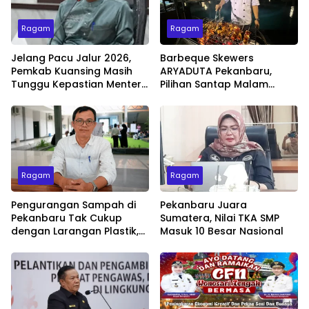
Ragam
Ragam
Jelang Pacu Jalur 2026,
Barbeque Skewers
Pemkab Kuansing Masih
ARYADUTA Pekanbaru,
Tunggu Kepastian Menteri
Pilihan Santap Malam
untuk Buka Festival
Minggu dengan Live Music
Ragam
Ragam
Pengurangan Sampah di
Pekanbaru Juara
Pekanbaru Tak Cukup
Sumatera, Nilai TKA SMP
dengan Larangan Plastik,
Masuk 10 Besar Nasional
Kesadaran Lingkungan
Jadi Penentu