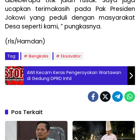
dibeberapa titik jalan rusak. Saya juga
ucapkan terimakasih pada Pak Presiden
Jokowi yang peduli dengan masyarakat
Desa seperti kami, ” pungkasnya.
(rls/Hamdan)
Tag:
Bengkalis
Eksavator
AWI Kecam Keras Pengeroyokan Wartawan
di Gedung DPRD Inhil
Pos Terkait