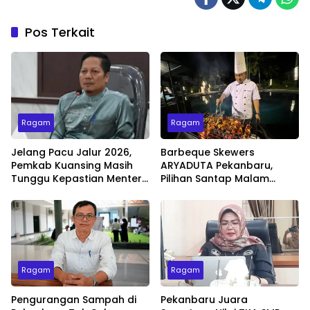
Pos Terkait
Ragam
Ragam
Jelang Pacu Jalur 2026,
Barbeque Skewers
Pemkab Kuansing Masih
ARYADUTA Pekanbaru,
Tunggu Kepastian Menteri
Pilihan Santap Malam
untuk Buka Festival
Minggu dengan Live Music
Ragam
Ragam
Pengurangan Sampah di
Pekanbaru Juara