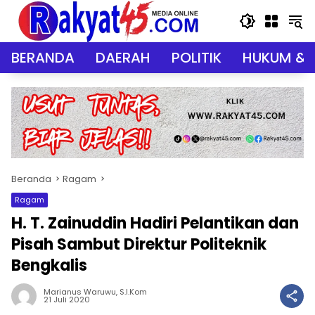
Langsung
ke
konten
BERANDA
DAERAH
POLITIK
HUKUM & 
Beranda
Ragam
Ragam
H. T. Zainuddin Hadiri Pelantikan dan
Pisah Sambut Direktur Politeknik
Bengkalis
Marianus Waruwu, S.I.Kom
21 Juli 2020