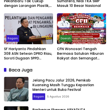
Pekanbaru Tak Cukup
Sumatera, Nilai TKA SMP
dengan Larangan Plastik,
Masuk 10 Besar Nasional
Kesadaran Lingkungan
Jadi Penentu
Ragam
Daerah
SF Hariyanto Pindahkan
CFN Wonosari Tengah
308 ASN Setwan DPRD Riau,
Bermasa Satukan Hiburan
Soroti Dugaan SPPD
Rakyat dan Semangat
Bermasalah
Ekonomi Kreatif
Baca Juga
Jelang Pacu Jalur 2026, Pemkab
Kuansing Masih Tunggu Kepastian
Menteri untuk Buka Festival
Ragam
5 Agustus 2026
Barbeque Skewers ARYADUTA