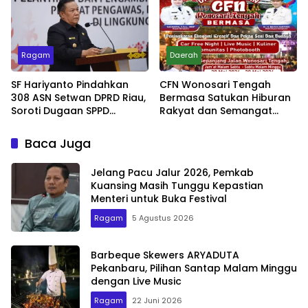
Ragam
Daerah
SF Hariyanto Pindahkan
CFN Wonosari Tengah
308 ASN Setwan DPRD Riau,
Bermasa Satukan Hiburan
Soroti Dugaan SPPD
Rakyat dan Semangat
Bermasalah
Ekonomi Kreatif
Baca Juga
Jelang Pacu Jalur 2026, Pemkab
Kuansing Masih Tunggu Kepastian
Menteri untuk Buka Festival
Ragam
5 Agustus 2026
Barbeque Skewers ARYADUTA
Pekanbaru, Pilihan Santap Malam Minggu
dengan Live Music
Ragam
22 Juni 2026