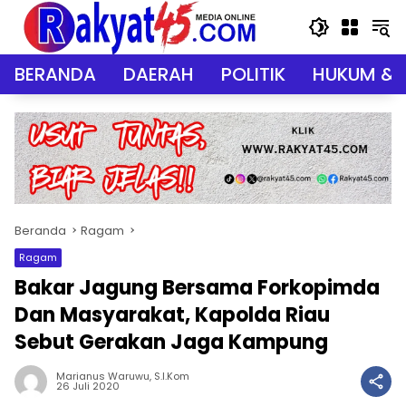
Langsung
ke
konten
BERANDA
DAERAH
POLITIK
HUKUM & 
Beranda
Ragam
Ragam
Bakar Jagung Bersama Forkopimda
Dan Masyarakat, Kapolda Riau
Sebut Gerakan Jaga Kampung
Marianus Waruwu, S.I.Kom
26 Juli 2020