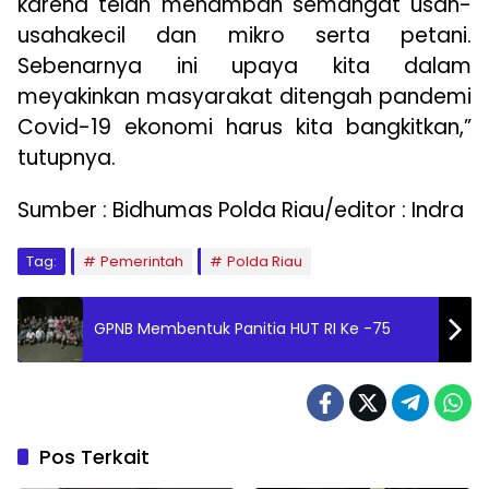
karena telah menambah semangat usah-
usahakecil dan mikro serta petani.
Sebenarnya ini upaya kita dalam
meyakinkan masyarakat ditengah pandemi
Covid-19 ekonomi harus kita bangkitkan,”
tutupnya.
Sumber : Bidhumas Polda Riau/editor : Indra
Tag:
Pemerintah
Polda Riau
GPNB Membentuk Panitia HUT RI Ke -75
Pos Terkait