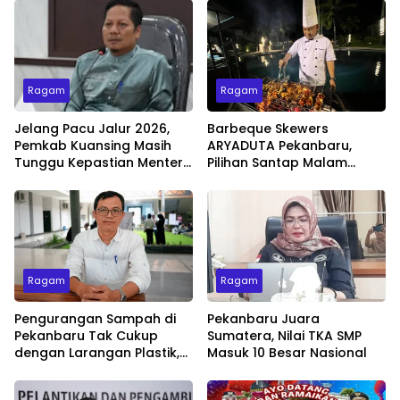
Ragam
Ragam
Jelang Pacu Jalur 2026,
Barbeque Skewers
Pemkab Kuansing Masih
ARYADUTA Pekanbaru,
Tunggu Kepastian Menteri
Pilihan Santap Malam
untuk Buka Festival
Minggu dengan Live Music
Ragam
Ragam
Pengurangan Sampah di
Pekanbaru Juara
Pekanbaru Tak Cukup
Sumatera, Nilai TKA SMP
dengan Larangan Plastik,
Masuk 10 Besar Nasional
Kesadaran Lingkungan
Jadi Penentu