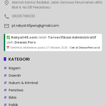
Alamat Kantor Redaksi: Jalan Sentosa Perumahan Alifa
Blok R. No.08 Pekanbaru
082367196233
pt.rakyat45pers@gmail.com
Rakyat45.com
telah
Terverifikasi Administratif
oleh
Dewan Pers
Sertifikat diterbitkan pada
27 Oktober 2025
·
Cek di DewanPers.or.id
KATEGORI
Ragam
Daerah
Hukum & Kriminal
Peristiwa
Ekbis
Politik