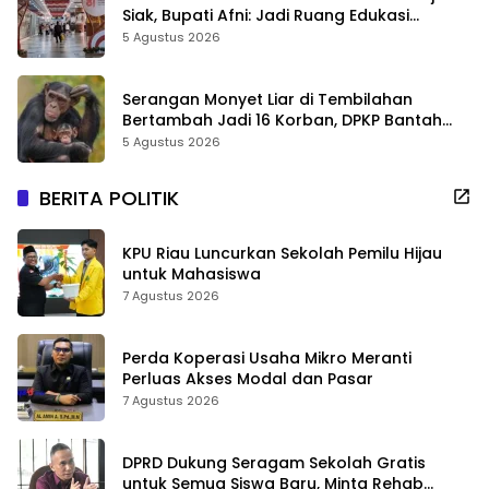
Siak, Bupati Afni: Jadi Ruang Edukasi
Sejarah Riau
5 Agustus 2026
Serangan Monyet Liar di Tembilahan
Bertambah Jadi 16 Korban, DPKP Bantah
Video Gerombolan Viral
5 Agustus 2026
BERITA POLITIK
KPU Riau Luncurkan Sekolah Pemilu Hijau
untuk Mahasiswa
7 Agustus 2026
Perda Koperasi Usaha Mikro Meranti
Perluas Akses Modal dan Pasar
7 Agustus 2026
DPRD Dukung Seragam Sekolah Gratis
untuk Semua Siswa Baru, Minta Rehab