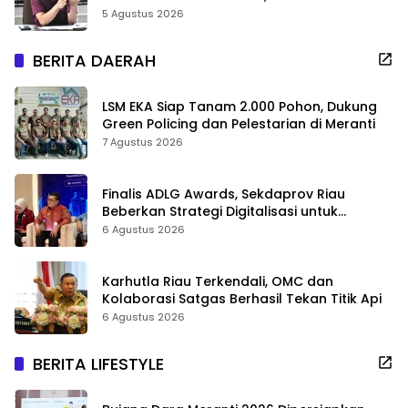
Sekolah Jangan Dikurangi
5 Agustus 2026
BERITA DAERAH
LSM EKA Siap Tanam 2.000 Pohon, Dukung
Green Policing dan Pelestarian di Meranti
7 Agustus 2026
Finalis ADLG Awards, Sekdaprov Riau
Beberkan Strategi Digitalisasi untuk
Tingkatkan Layanan Publik
6 Agustus 2026
Karhutla Riau Terkendali, OMC dan
Kolaborasi Satgas Berhasil Tekan Titik Api
6 Agustus 2026
BERITA LIFESTYLE