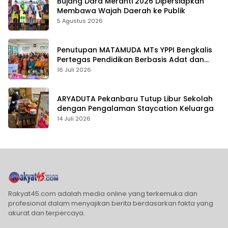
Bujang Dara Meranti 2026 Dipersiapkan
Membawa Wajah Daerah ke Publik
5 Agustus 2026
Penutupan MATAMUDA MTs YPPI Bengkalis
Pertegas Pendidikan Berbasis Adat dan
Karakter
16 Juli 2026
ARYADUTA Pekanbaru Tutup Libur Sekolah
dengan Pengalaman Staycation Keluarga
14 Juli 2026
Rakyat45.com adalah media online yang terkemuka dan
profesional dalam menyajikan berita berdasarkan fakta yang
akurat dan terpercaya.