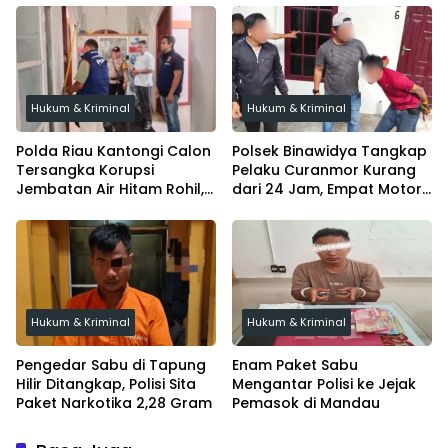
Hukum & Kriminal
Hukum & Kriminal
Polda Riau Kantongi Calon
Polsek Binawidya Tangkap
Tersangka Korupsi
Pelaku Curanmor Kurang
Jembatan Air Hitam Rohil,
dari 24 Jam, Empat Motor
Tunggu Audit BPK
Diamankan
Hukum & Kriminal
Hukum & Kriminal
Pengedar Sabu di Tapung
Enam Paket Sabu
Hilir Ditangkap, Polisi Sita
Mengantar Polisi ke Jejak
Paket Narkotika 2,28 Gram
Pemasok di Mandau