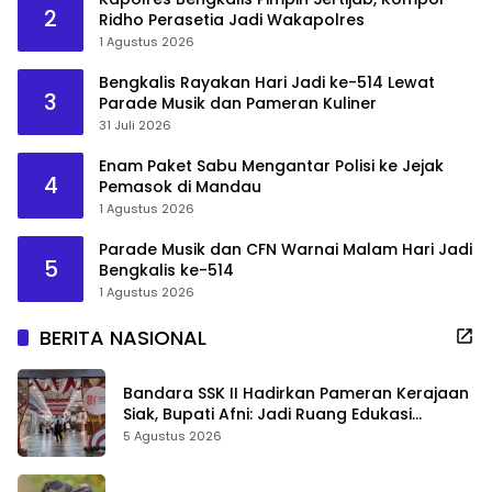
2
Ridho Perasetia Jadi Wakapolres
1 Agustus 2026
Bengkalis Rayakan Hari Jadi ke-514 Lewat
3
Parade Musik dan Pameran Kuliner
31 Juli 2026
Enam Paket Sabu Mengantar Polisi ke Jejak
4
Pemasok di Mandau
1 Agustus 2026
Parade Musik dan CFN Warnai Malam Hari Jadi
5
Bengkalis ke-514
1 Agustus 2026
BERITA NASIONAL
Bandara SSK II Hadirkan Pameran Kerajaan
Siak, Bupati Afni: Jadi Ruang Edukasi
Sejarah Riau
5 Agustus 2026