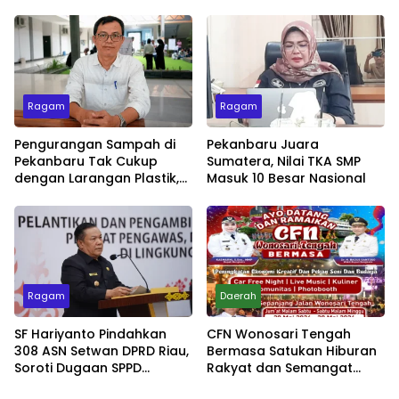
untuk Buka Festival
Minggu dengan Live Music
Ragam
Ragam
Pengurangan Sampah di
Pekanbaru Juara
Pekanbaru Tak Cukup
Sumatera, Nilai TKA SMP
dengan Larangan Plastik,
Masuk 10 Besar Nasional
Kesadaran Lingkungan
Jadi Penentu
Ragam
Daerah
SF Hariyanto Pindahkan
CFN Wonosari Tengah
308 ASN Setwan DPRD Riau,
Bermasa Satukan Hiburan
Soroti Dugaan SPPD
Rakyat dan Semangat
Bermasalah
Ekonomi Kreatif