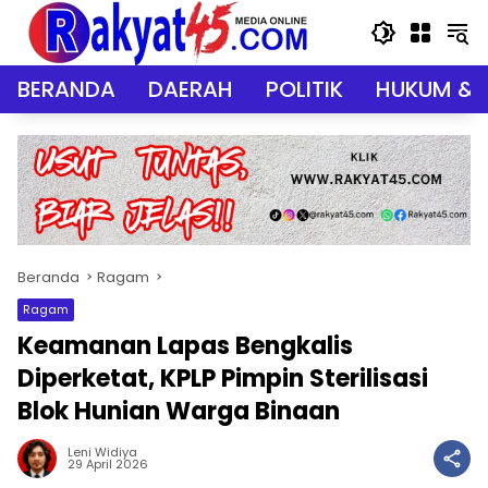
Langsung
ke
konten
BERANDA
DAERAH
POLITIK
HUKUM & 
Beranda
Ragam
Ragam
Keamanan Lapas Bengkalis
Diperketat, KPLP Pimpin Sterilisasi
Blok Hunian Warga Binaan
Leni Widiya
29 April 2026