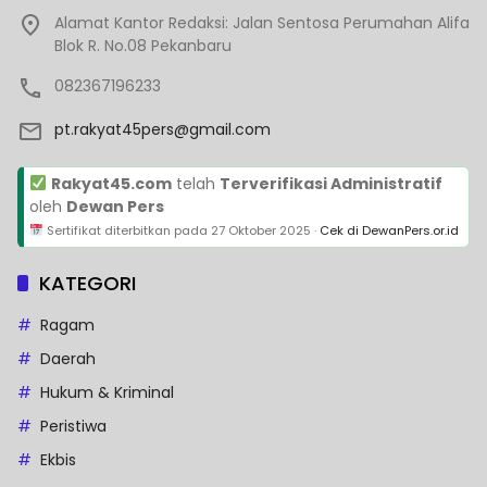
Alamat Kantor Redaksi: Jalan Sentosa Perumahan Alifa
Blok R. No.08 Pekanbaru
082367196233
pt.rakyat45pers@gmail.com
Rakyat45.com
telah
Terverifikasi Administratif
oleh
Dewan Pers
Sertifikat diterbitkan pada
27 Oktober 2025
·
Cek di DewanPers.or.id
KATEGORI
Ragam
Daerah
Hukum & Kriminal
Peristiwa
Ekbis