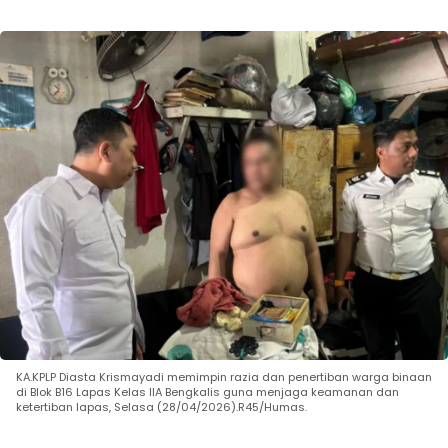
KA.KPLP Diasta Krismayadi memimpin razia dan penertiban warga binaan
di Blok B16 Lapas Kelas IIA Bengkalis guna menjaga keamanan dan
ketertiban lapas, Selasa (28/04/2026).R45/Humas.