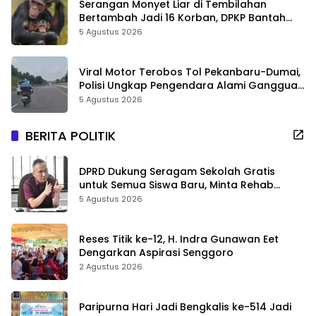
Serangan Monyet Liar di Tembilahan
Bertambah Jadi 16 Korban, DPKP Bantah
Video Gerombolan Viral
5 Agustus 2026
Viral Motor Terobos Tol Pekanbaru-Dumai,
Polisi Ungkap Pengendara Alami Gangguan
Usai Kecelakaan
5 Agustus 2026
BERITA POLITIK
DPRD Dukung Seragam Sekolah Gratis
untuk Semua Siswa Baru, Minta Rehab
Sekolah Jangan Dikurangi
5 Agustus 2026
Reses Titik ke-12, H. Indra Gunawan Eet
Dengarkan Aspirasi Senggoro
2 Agustus 2026
Paripurna Hari Jadi Bengkalis ke-514 Jadi