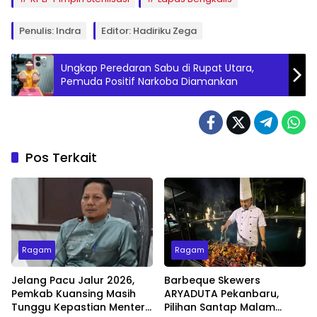
Penulis: Indra
Editor: Hadiriku Zega
Ungkap Peredaran Sabu di Rupat Utara,
Pemuda Positif Narkoba Diamankan
Pos Terkait
Ragam
Ragam
Jelang Pacu Jalur 2026,
Barbeque Skewers
Pemkab Kuansing Masih
ARYADUTA Pekanbaru,
Tunggu Kepastian Menteri
Pilihan Santap Malam