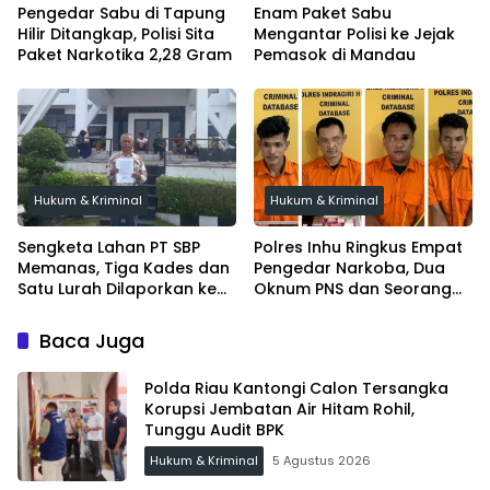
Pengedar Sabu di Tapung
Enam Paket Sabu
Hilir Ditangkap, Polisi Sita
Mengantar Polisi ke Jejak
Paket Narkotika 2,28 Gram
Pemasok di Mandau
Hukum & Kriminal
Hukum & Kriminal
Sengketa Lahan PT SBP
Polres Inhu Ringkus Empat
Memanas, Tiga Kades dan
Pengedar Narkoba, Dua
Satu Lurah Dilaporkan ke
Oknum PNS dan Seorang
Kejari Inhu
Satpam Ditangkap
Baca Juga
Polda Riau Kantongi Calon Tersangka
Korupsi Jembatan Air Hitam Rohil,
Tunggu Audit BPK
Hukum & Kriminal
5 Agustus 2026