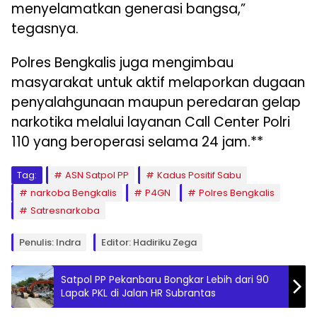
menyelamatkan generasi bangsa,”
tegasnya.
Polres Bengkalis juga mengimbau
masyarakat untuk aktif melaporkan dugaan
penyalahgunaan maupun peredaran gelap
narkotika melalui layanan Call Center Polri
110 yang beroperasi selama 24 jam.**
Tag:
ASN Satpol PP
Kadus Positif Sabu
narkoba Bengkalis
P4GN
Polres Bengkalis
Satresnarkoba
Penulis: Indra
Editor: Hadiriku Zega
Satpol PP Pekanbaru Bongkar Lebih dari 90
Lapak PKL di Jalan HR Subrantas