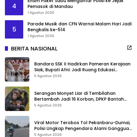
Enam Paket Sabu Mengantar Polisi ke Jejak
4
Pemasok di Mandau
1 Agustus 2026
Parade Musik dan CFN Warnai Malam Hari Jadi
5
Bengkalis ke-514
1 Agustus 2026
BERITA NASIONAL
Bandara SSK II Hadirkan Pameran Kerajaan
Siak, Bupati Afni: Jadi Ruang Edukasi
Sejarah Riau
5 Agustus 2026
Serangan Monyet Liar di Tembilahan
Bertambah Jadi 16 Korban, DPKP Bantah
Video Gerombolan Viral
5 Agustus 2026
Viral Motor Terobos Tol Pekanbaru-Dumai,
Polisi Ungkap Pengendara Alami Gangguan
Usai Kecelakaan
5 Agustus 2026