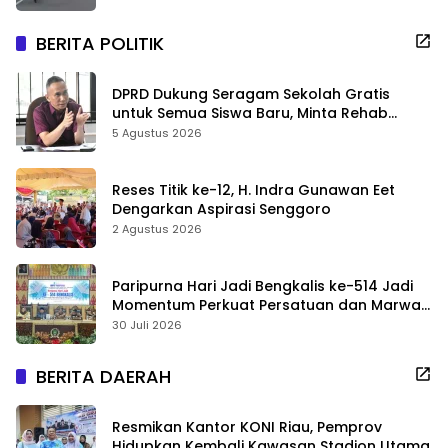
BERITA POLITIK
DPRD Dukung Seragam Sekolah Gratis
untuk Semua Siswa Baru, Minta Rehab
Sekolah Jangan Dikurangi
5 Agustus 2026
Reses Titik ke-12, H. Indra Gunawan Eet
Dengarkan Aspirasi Senggoro
2 Agustus 2026
Paripurna Hari Jadi Bengkalis ke-514 Jadi
Momentum Perkuat Persatuan dan Marwah
Negeri
30 Juli 2026
BERITA DAERAH
Resmikan Kantor KONI Riau, Pemprov
Hidupkan Kembali Kawasan Stadion Utama