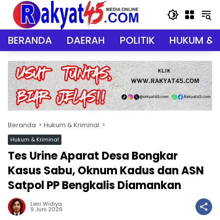
Langsung
ke
konten
BERANDA
DAERAH
POLITIK
HUKUM & 
Beranda
Hukum & Kriminal
Hukum & Kriminal
Tes Urine Aparat Desa Bongkar
Kasus Sabu, Oknum Kadus dan ASN
Satpol PP Bengkalis Diamankan
Leni Widiya
9 Juni 2026