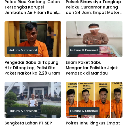
Polda Riau Kantongi Calon
Polsek Binawidya Tangkap
Tersangka Korupsi
Pelaku Curanmor Kurang
Jembatan Air Hitam Rohil,
dari 24 Jam, Empat Motor
Tunggu Audit BPK
Diamankan
Hukum & Kriminal
Hukum & Kriminal
Pengedar Sabu di Tapung
Enam Paket Sabu
Hilir Ditangkap, Polisi Sita
Mengantar Polisi ke Jejak
Paket Narkotika 2,28 Gram
Pemasok di Mandau
Hukum & Kriminal
Hukum & Kriminal
Sengketa Lahan PT SBP
Polres Inhu Ringkus Empat