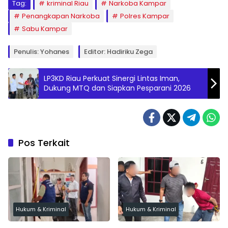
Tag:
kriminal Riau
Narkoba Kampar
Penangkapan Narkoba
Polres Kampar
Sabu Kampar
Penulis: Yohanes
Editor: Hadiriku Zega
LP3KD Riau Perkuat Sinergi Lintas Iman,
Dukung MTQ dan Siapkan Pesparani 2026
Pos Terkait
Hukum & Kriminal
Hukum & Kriminal