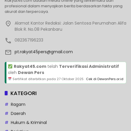
Rakyat45.com adalah media online yang terkemuka dan
profesional dalam menyajikan berita berdasarkan fakta yang
akurat dan terpercaya.
Alamat Kantor Redaksi: Jalan Sentosa Perumahan Alifa
Blok R. No.08 Pekanbaru
082367196233
pt.rakyat45pers@gmail.com
Rakyat45.com
telah
Terverifikasi Administratif
oleh
Dewan Pers
Sertifikat diterbitkan pada
27 Oktober 2025
·
Cek di DewanPers.or.id
KATEGORI
Ragam
Daerah
Hukum & Kriminal