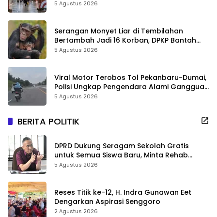
Sejarah Riau
5 Agustus 2026
Serangan Monyet Liar di Tembilahan
Bertambah Jadi 16 Korban, DPKP Bantah
Video Gerombolan Viral
5 Agustus 2026
Viral Motor Terobos Tol Pekanbaru-Dumai,
Polisi Ungkap Pengendara Alami Gangguan
Usai Kecelakaan
5 Agustus 2026
BERITA POLITIK
DPRD Dukung Seragam Sekolah Gratis
untuk Semua Siswa Baru, Minta Rehab
Sekolah Jangan Dikurangi
5 Agustus 2026
Reses Titik ke-12, H. Indra Gunawan Eet
Dengarkan Aspirasi Senggoro
2 Agustus 2026