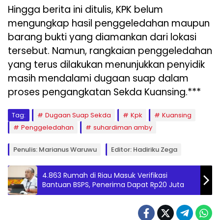
Hingga berita ini ditulis, KPK belum
mengungkap hasil penggeledahan maupun
barang bukti yang diamankan dari lokasi
tersebut. Namun, rangkaian penggeledahan
yang terus dilakukan menunjukkan penyidik
masih mendalami dugaan suap dalam
proses pengangkatan Sekda Kuansing.***
Tag:
Dugaan Suap Sekda
Kpk
Kuansing
Penggeledahan
suhardiman amby
Penulis: Marianus Waruwu
Editor: Hadiriku Zega
4.863 Rumah di Riau Masuk Verifikasi
Bantuan BSPS, Penerima Dapat Rp20 Juta