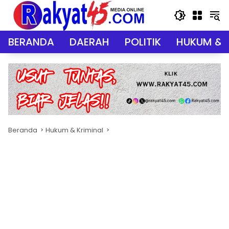
Langsung
ke
konten
BERANDA
DAERAH
POLITIK
HUKUM & 
Beranda
Hukum & Kriminal