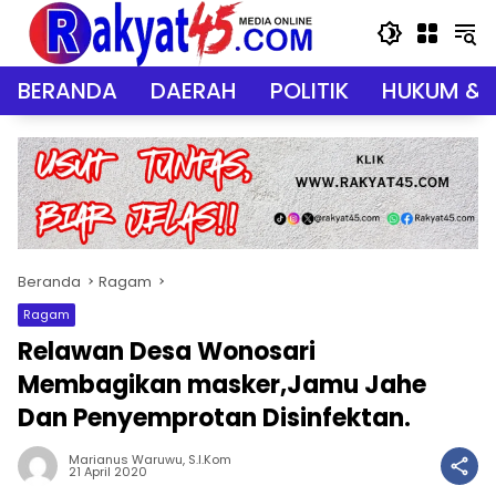
Langsung
ke
konten
BERANDA
DAERAH
POLITIK
HUKUM & 
Beranda
Ragam
Ragam
Relawan Desa Wonosari
Membagikan masker,Jamu Jahe
Dan Penyemprotan Disinfektan.
Marianus Waruwu, S.I.Kom
21 April 2020