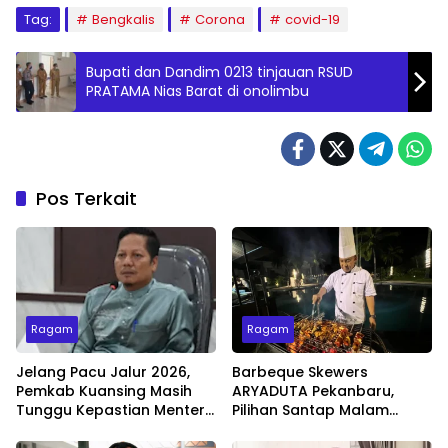
Tag:
Bengkalis
Corona
covid-19
Bupati dan Dandim 0213 tinjauan RSUD
PRATAMA Nias Barat di onolimbu
Pos Terkait
Ragam
Ragam
Jelang Pacu Jalur 2026,
Barbeque Skewers
Pemkab Kuansing Masih
ARYADUTA Pekanbaru,
Tunggu Kepastian Menteri
Pilihan Santap Malam
untuk Buka Festival
Minggu dengan Live Music