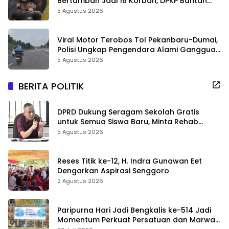
Bertambah Jadi 16 Korban, DPKP Bantah
Video Gerombolan Viral
5 Agustus 2026
Viral Motor Terobos Tol Pekanbaru-Dumai,
Polisi Ungkap Pengendara Alami Gangguan
Usai Kecelakaan
5 Agustus 2026
BERITA POLITIK
DPRD Dukung Seragam Sekolah Gratis
untuk Semua Siswa Baru, Minta Rehab
Sekolah Jangan Dikurangi
5 Agustus 2026
Reses Titik ke-12, H. Indra Gunawan Eet
Dengarkan Aspirasi Senggoro
2 Agustus 2026
Paripurna Hari Jadi Bengkalis ke-514 Jadi
Momentum Perkuat Persatuan dan Marwah