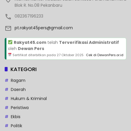
Blok R. No.08 Pekanbaru
082367196233
pt.rakyat45pers@gmail.com
Rakyat45.com
telah
Terverifikasi Administratif
oleh
Dewan Pers
Sertifikat diterbitkan pada
27 Oktober 2025
·
Cek di DewanPers.or.id
KATEGORI
Ragam
Daerah
Hukum & Kriminal
Peristiwa
Ekbis
Politik