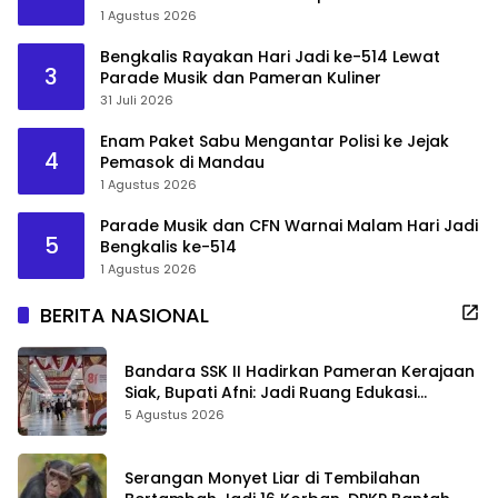
1 Agustus 2026
Bengkalis Rayakan Hari Jadi ke-514 Lewat
3
Parade Musik dan Pameran Kuliner
31 Juli 2026
Enam Paket Sabu Mengantar Polisi ke Jejak
4
Pemasok di Mandau
1 Agustus 2026
Parade Musik dan CFN Warnai Malam Hari Jadi
5
Bengkalis ke-514
1 Agustus 2026
BERITA NASIONAL
Bandara SSK II Hadirkan Pameran Kerajaan
Siak, Bupati Afni: Jadi Ruang Edukasi
Sejarah Riau
5 Agustus 2026
Serangan Monyet Liar di Tembilahan