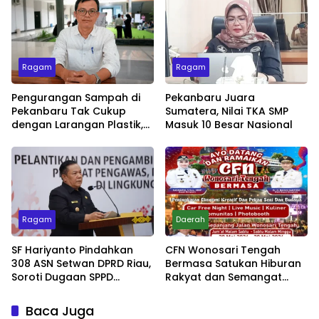
Ragam
Ragam
Pengurangan Sampah di
Pekanbaru Juara
Pekanbaru Tak Cukup
Sumatera, Nilai TKA SMP
dengan Larangan Plastik,
Masuk 10 Besar Nasional
Kesadaran Lingkungan
Jadi Penentu
Ragam
Daerah
SF Hariyanto Pindahkan
CFN Wonosari Tengah
308 ASN Setwan DPRD Riau,
Bermasa Satukan Hiburan
Soroti Dugaan SPPD
Rakyat dan Semangat
Bermasalah
Ekonomi Kreatif
Baca Juga