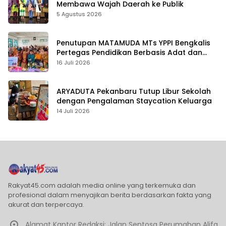
Membawa Wajah Daerah ke Publik
5 Agustus 2026
Penutupan MATAMUDA MTs YPPI Bengkalis
Pertegas Pendidikan Berbasis Adat dan
Karakter
16 Juli 2026
ARYADUTA Pekanbaru Tutup Libur Sekolah
dengan Pengalaman Staycation Keluarga
14 Juli 2026
Rakyat45.com adalah media online yang terkemuka dan
profesional dalam menyajikan berita berdasarkan fakta yang
akurat dan terpercaya.
Alamat Kantor Redaksi: Jalan Sentosa Perumahan Alifa