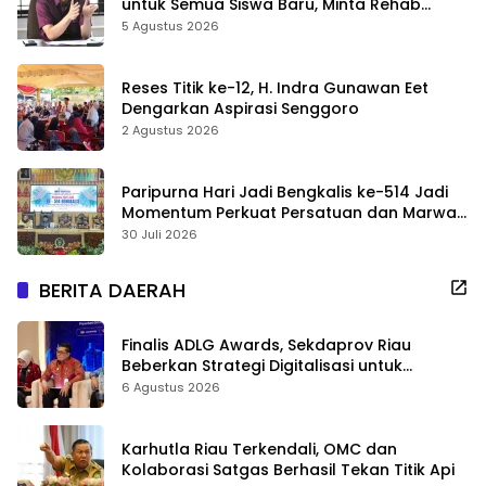
untuk Semua Siswa Baru, Minta Rehab
Sekolah Jangan Dikurangi
5 Agustus 2026
Reses Titik ke-12, H. Indra Gunawan Eet
Dengarkan Aspirasi Senggoro
2 Agustus 2026
Paripurna Hari Jadi Bengkalis ke-514 Jadi
Momentum Perkuat Persatuan dan Marwah
Negeri
30 Juli 2026
BERITA DAERAH
Finalis ADLG Awards, Sekdaprov Riau
Beberkan Strategi Digitalisasi untuk
Tingkatkan Layanan Publik
6 Agustus 2026
Karhutla Riau Terkendali, OMC dan
Kolaborasi Satgas Berhasil Tekan Titik Api