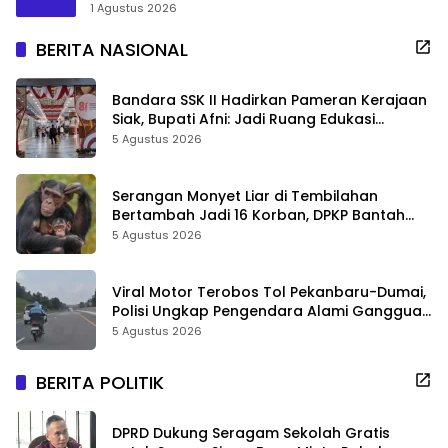
1 Agustus 2026
BERITA NASIONAL
Bandara SSK II Hadirkan Pameran Kerajaan
Siak, Bupati Afni: Jadi Ruang Edukasi
Sejarah Riau
5 Agustus 2026
Serangan Monyet Liar di Tembilahan
Bertambah Jadi 16 Korban, DPKP Bantah
Video Gerombolan Viral
5 Agustus 2026
Viral Motor Terobos Tol Pekanbaru-Dumai,
Polisi Ungkap Pengendara Alami Gangguan
Usai Kecelakaan
5 Agustus 2026
BERITA POLITIK
DPRD Dukung Seragam Sekolah Gratis