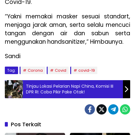
Covid-19.
“Yakni memakai masker sesuai standart,
menjaga jarak aman, serta selalu mencuci
tangan dengan air dan sabun serta
menggunakan handsanitizer,” Himbaunya.
Sandi
Tag:
Corona
Covid
covid-19
Tinjau Lokasi Pelarian Napi China, Komisi III
DPR RI: Coba Pikir Pake Otak!
Pos Terkait