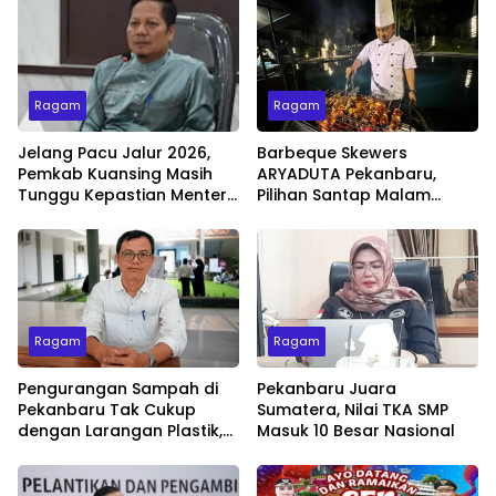
Ragam
Ragam
Jelang Pacu Jalur 2026,
Barbeque Skewers
Pemkab Kuansing Masih
ARYADUTA Pekanbaru,
Tunggu Kepastian Menteri
Pilihan Santap Malam
untuk Buka Festival
Minggu dengan Live Music
Ragam
Ragam
Pengurangan Sampah di
Pekanbaru Juara
Pekanbaru Tak Cukup
Sumatera, Nilai TKA SMP
dengan Larangan Plastik,
Masuk 10 Besar Nasional
Kesadaran Lingkungan
Jadi Penentu