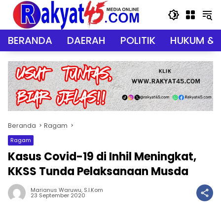
Langsung
ke
konten
BERANDA
DAERAH
POLITIK
HUKUM & 
Beranda
Ragam
Ragam
Kasus Covid-19 di Inhil Meningkat,
KKSS Tunda Pelaksanaan Musda
Marianus Waruwu, S.I.Kom
23 September 2020