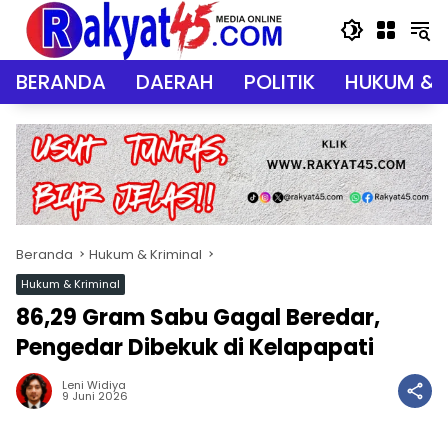
Langsung
ke
konten
BERANDA
DAERAH
POLITIK
HUKUM & 
Beranda
Hukum & Kriminal
Hukum & Kriminal
86,29 Gram Sabu Gagal Beredar,
Pengedar Dibekuk di Kelapapati
Leni Widiya
9 Juni 2026