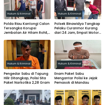
Hukum & Kriminal
Hukum & Kriminal
Polda Riau Kantongi Calon
Polsek Binawidya Tangkap
Tersangka Korupsi
Pelaku Curanmor Kurang
Jembatan Air Hitam Rohil,
dari 24 Jam, Empat Motor
Tunggu Audit BPK
Diamankan
Hukum & Kriminal
Hukum & Kriminal
Pengedar Sabu di Tapung
Enam Paket Sabu
Hilir Ditangkap, Polisi Sita
Mengantar Polisi ke Jejak
Paket Narkotika 2,28 Gram
Pemasok di Mandau