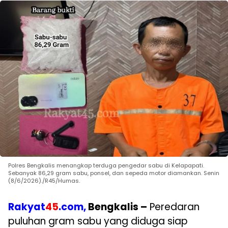
Polres Bengkalis menangkap terduga pengedar sabu di Kelapapati.
Sebanyak 86,29 gram sabu, ponsel, dan sepeda motor diamankan. Senin
(8/6/2026)./R45/Humas.
Rakyat
45
.com,
Bengkalis –
Peredaran
puluhan gram sabu yang diduga siap