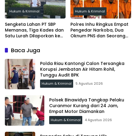
Hukum & Kriminal
Hukum & Kriminal
Sengketa Lahan PT SBP
Polres Inhu Ringkus Empat
Memanas, Tiga Kades dan
Pengedar Narkoba, Dua
Satu Lurah Dilaporkan ke
Oknum PNS dan Seorang
Kejari Inhu
Satpam Ditangkap
Baca Juga
Polda Riau Kantongi Calon Tersangka
Korupsi Jembatan Air Hitam Rohil,
Tunggu Audit BPK
Hukum & Kriminal
5 Agustus 2026
Polsek Binawidya Tangkap Pelaku
Curanmor Kurang dari 24 Jam,
Empat Motor Diamankan
Hukum & Kriminal
4 Agustus 2026