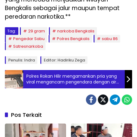
Bengkalis sebagai jalur maupun tempat
peredaran narkotika.**
Tag:
29 gram
narkoba Bengkalis
Pengedar Sabu
Polres Bengkalis
sabu 86
Satresnarkoba
Penulis: Indra
Editor: Hadiriku Zega
Polres Rokan Hilir mengamankan pria yang
viral mengancam pengendara dengan air
soft gun di Jalan Lintas Riau-Sumut.
Pos Terkait