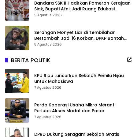
Bandara SSK II Hadirkan Pameran Kerajaan
Siak, Bupati Afni: Jadi Ruang Edukasi
Sejarah Riau
5 Agustus 2026
Serangan Monyet Liar di Tembilahan
Bertambah Jadi 16 Korban, DPKP Bantah
Video Gerombolan Viral
5 Agustus 2026
BERITA POLITIK
KPU Riau Luncurkan Sekolah Pemilu Hijau
untuk Mahasiswa
7 Agustus 2026
Perda Koperasi Usaha Mikro Meranti
Perluas Akses Modal dan Pasar
7 Agustus 2026
DPRD Dukung Seragam Sekolah Gratis