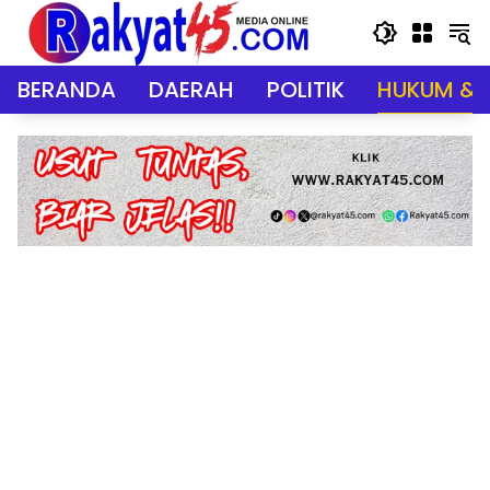
Langsung
ke
konten
BERANDA
DAERAH
POLITIK
HUKUM & 