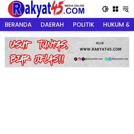
Langsung
ke
konten
BERANDA
DAERAH
POLITIK
HUKUM & 