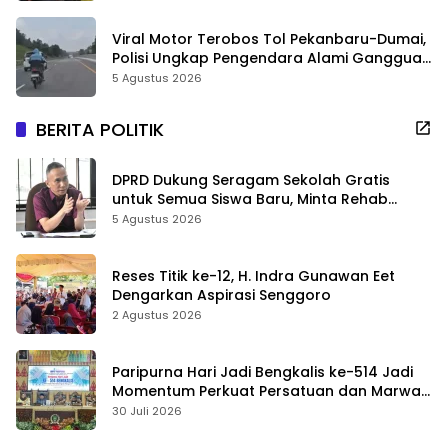
Viral Motor Terobos Tol Pekanbaru-Dumai,
Polisi Ungkap Pengendara Alami Gangguan
Usai Kecelakaan
5 Agustus 2026
BERITA POLITIK
DPRD Dukung Seragam Sekolah Gratis
untuk Semua Siswa Baru, Minta Rehab
Sekolah Jangan Dikurangi
5 Agustus 2026
Reses Titik ke-12, H. Indra Gunawan Eet
Dengarkan Aspirasi Senggoro
2 Agustus 2026
Paripurna Hari Jadi Bengkalis ke-514 Jadi
Momentum Perkuat Persatuan dan Marwah
Negeri
30 Juli 2026