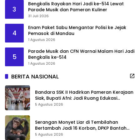
Bengkalis Rayakan Hari Jadi ke-514 Lewat
3
Parade Musik dan Pameran Kuliner
31 Juli 2026
Enam Paket Sabu Mengantar Polisi ke Jejak
4
Pemasok di Mandau
1 Agustus 2026
Parade Musik dan CFN Warnai Malam Hari Jadi
5
Bengkalis ke-514
1 Agustus 2026
BERITA NASIONAL
Bandara SSK II Hadirkan Pameran Kerajaan
Siak, Bupati Afni: Jadi Ruang Edukasi
Sejarah Riau
5 Agustus 2026
Serangan Monyet Liar di Tembilahan
Bertambah Jadi 16 Korban, DPKP Bantah
Video Gerombolan Viral
5 Agustus 2026