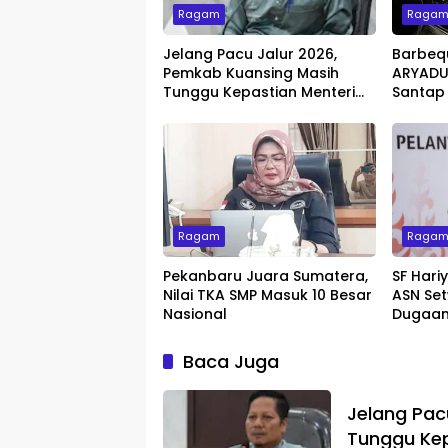
Ragam
Raga
Jelang Pacu Jalur 2026,
Barbeq
Pemkab Kuansing Masih
ARYADUT
Tunggu Kepastian Menteri
Santap
untuk Buka Festival
dengan 
Ragam
Raga
Pekanbaru Juara Sumatera,
SF Hari
Nilai TKA SMP Masuk 10 Besar
ASN Set
Nasional
Dugaan
Baca Juga
Jelang Pac
Tunggu Kep