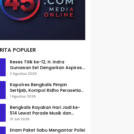
RITA POPULER
Reses Titik ke-12, H. Indra
Gunawan Eet Dengarkan Aspirasi
Senggoro
2 Agustus 2026
Kapolres Bengkalis Pimpin
Sertijab, Kompol Ridho Perasetia
Jadi Wakapolres
1 Agustus 2026
Bengkalis Rayakan Hari Jadi ke-
514 Lewat Parade Musik dan
Pameran Kuliner
31 Juli 2026
Enam Paket Sabu Mengantar Polisi