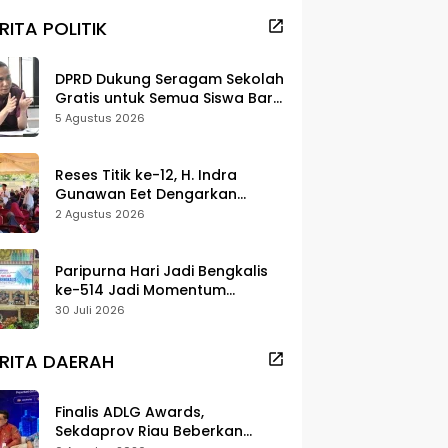
RITA POLITIK
DPRD Dukung Seragam Sekolah
Gratis untuk Semua Siswa Baru,
Minta Rehab Sekolah Jangan
5 Agustus 2026
Dikurangi
Reses Titik ke-12, H. Indra
Gunawan Eet Dengarkan
Aspirasi Senggoro
2 Agustus 2026
Paripurna Hari Jadi Bengkalis
ke-514 Jadi Momentum
Perkuat Persatuan dan
30 Juli 2026
Marwah Negeri
RITA DAERAH
Finalis ADLG Awards,
Sekdaprov Riau Beberkan