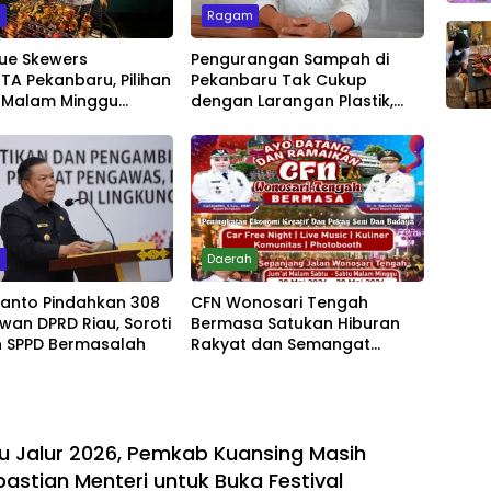
m
Ragam
ue Skewers
Pengurangan Sampah di
A Pekanbaru, Pilihan
Pekanbaru Tak Cukup
 Malam Minggu
dengan Larangan Plastik,
Live Music
Kesadaran Lingkungan Jadi
Penentu
m
Daerah
yanto Pindahkan 308
CFN Wonosari Tengah
wan DPRD Riau, Soroti
Bermasa Satukan Hiburan
 SPPD Bermasalah
Rakyat dan Semangat
Ekonomi Kreatif
u Jalur 2026, Pemkab Kuansing Masih
astian Menteri untuk Buka Festival