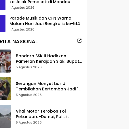
ke Jejak Pemasok di Mandau
1 Agustus 2026
Parade Musik dan CFN Warnai
Malam Hari Jadi Bengkalis ke-514
1 Agustus 2026
RITA NASIONAL
Bandara SSK II Hadirkan
Pameran Kerajaan Siak, Bupati
Afni: Jadi Ruang Edukasi
5 Agustus 2026
Sejarah Riau
Serangan Monyet Liar di
Tembilahan Bertambah Jadi 16
Korban, DPKP Bantah Video
5 Agustus 2026
Gerombolan Viral
Viral Motor Terobos Tol
Pekanbaru-Dumai, Polisi
Ungkap Pengendara Alami
5 Agustus 2026
Gangguan Usai Kecelakaan