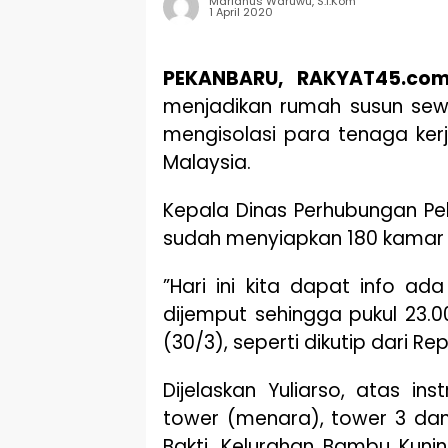
Marianus Waruwu, S.I.Kom
1 April 2020
PEKANBARU, RAKYAT45.co
menjadikan rumah susun sew
mengisolasi para tenaga kerj
Malaysia.
Kepala Dinas Perhubungan P
sudah menyiapkan 180 kamar i
”Hari ini kita dapat info a
dijemput sehingga pukul 23.00
(30/3), seperti dikutip dari Rep
Dijelaskan Yuliarso, atas in
tower (menara), tower 3 dan 
Bakti, Kelurahan Bambu Kuni