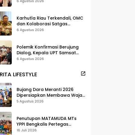
Strategi Digitalisasi untuk
6 Agustus 2026
Tingkatkan Layanan Publik
Karhutla Riau Terkendali, OMC
dan Kolaborasi Satgas
Berhasil Tekan Titik Api
6 Agustus 2026
Polemik Konfirmasi Berujung
Dialog, Kepala UPT Samsat
Bengkalis Minta Maaf
6 Agustus 2026
RITA LIFESTYLE
Bujang Dara Meranti 2026
Dipersiapkan Membawa Wajah
Daerah ke Publik
5 Agustus 2026
Penutupan MATAMUDA MTs
YPPI Bengkalis Pertegas
Pendidikan Berbasis Adat dan
16 Juli 2026