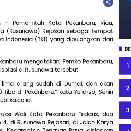
m
– Pemerintah Kota Pekanbaru, Riau,
a (Rusunawa) Rejosari sebagai tempat
a Indonesia (TKI) yang dipulangkan dari
BE
ekanbaru mengatakan, Pemko Pekanbaru,
1
solasi di Rusunawa tersebut.
da lima orang sudah di Dumai, dan akan
2
 tiba di Pekanbaru,” kata Yuliarso, Senin
ublika.co.id.
3
struksi Wali Kota Pekanbaru Firdaus, dua
4, di Rusunawa Rejosari, di Jalan Karya
ng, Kecamatan Tenayan Raya, disiapkan