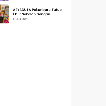
Karakter
ARYADUTA Pekanbaru Tutup
Libur Sekolah dengan
Pengalaman Staycation
14 Juli 2026
Keluarga