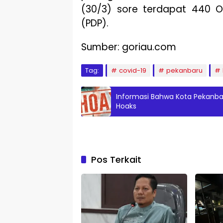
(30/3) sore terdapat 440 
(PDP).
Sumber: goriau.com
Tag:
covid-19
pekanbaru
Informasi Bahwa Kota Pekanbar
Hoaks
Pos Terkait