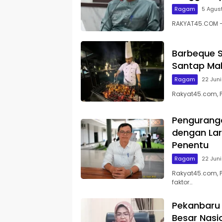
Ragam
5 Agus
RAKYAT45.COM – 
Barbeque S
Santap Mal
Ragam
22 Jun
Rakyat45.com, 
Pengurang
dengan Lar
Penentu
Ragam
22 Jun
Rakyat45.com, 
faktor…
Pekanbaru 
Besar Nasi