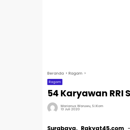
Beranda
Ragam
Ragam
54 Karyawan RRI S
Marianus Waruwu, S.I.Kom
13 Juli 2020
Surabaya, Rakyat45.com
–