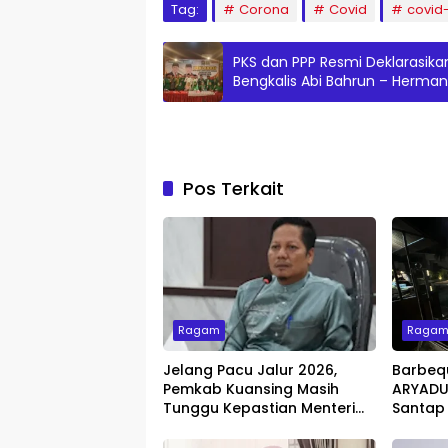
Tag:
Corona
Covid
covid
PKS dan PPP Resmi Deklarasika
Bengkalis Abi Bahrun – Herman
Pos Terkait
Ragam
Raga
Jelang Pacu Jalur 2026,
Barbeq
Pemkab Kuansing Masih
ARYADUT
Tunggu Kepastian Menteri
Santap
untuk Buka Festival
dengan 