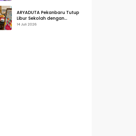
Karakter
ARYADUTA Pekanbaru Tutup
Libur Sekolah dengan
Pengalaman Staycation
14 Juli 2026
Keluarga