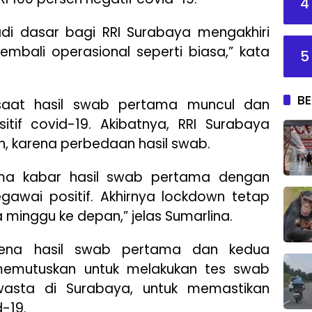
4
jadi dasar bagi RRI Surabaya mengakhiri
embali operasional seperti biasa,” kata
5
BE
saat hasil swab pertama muncul dan
tif covid-19. Akibatnya, RRI Surabaya
, karena perbedaan hasil swab.
ma kabar hasil swab pertama dengan
egawai positif. Akhirnya lockdown tetap
minggu ke depan,” jelas Sumarlina.
rena hasil swab pertama dan kedua
 memutuskan untuk melakukan tes swab
wasta di Surabaya, untuk memastikan
-19.