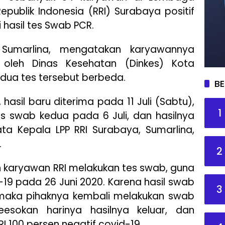
Republik Indonesia (RRI) Surabaya positif
i hasil tes Swab PCR.
 Sumarlina, mengatakan karyawannya
 oleh Dinas Kesehatan (Dinkes) Kota
edua tes tersebut berbeda.
BE
asil baru diterima pada 11 Juli (Sabtu),
1
es swab kedua pada 6 Juli, dan hasilnya
kata Kepala LPP RRI Surabaya, Sumarlina,
.
2
h karyawan RRI melakukan tes swab, guna
19 pada 26 Juni 2020. Karena hasil swab
3
 maka pihaknya kembali melakukan swab
eesokan harinya hasilnya keluar, dan
I 100 persen negatif covid-19.