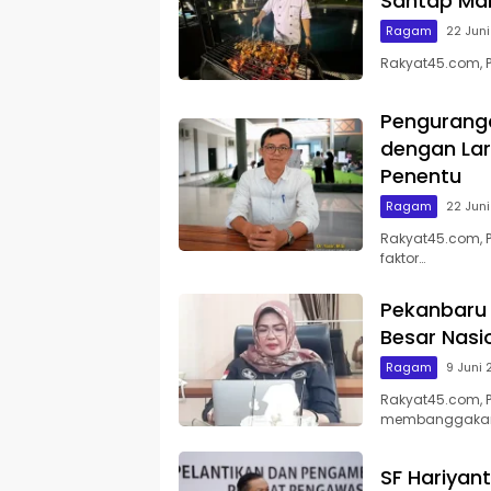
Santap Mal
Ragam
22 Jun
Rakyat45.com, 
Pengurang
dengan Lar
Penentu
Ragam
22 Jun
Rakyat45.com, 
faktor…
Pekanbaru 
Besar Nasi
Ragam
9 Juni
Rakyat45.com, P
membanggaka
SF Hariyan