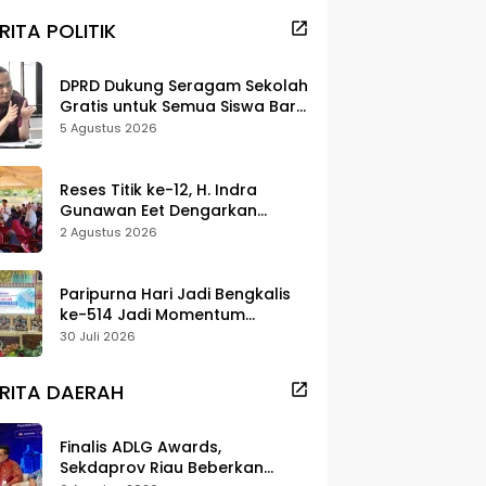
RITA POLITIK
DPRD Dukung Seragam Sekolah
Gratis untuk Semua Siswa Baru,
Minta Rehab Sekolah Jangan
5 Agustus 2026
Dikurangi
Reses Titik ke-12, H. Indra
Gunawan Eet Dengarkan
Aspirasi Senggoro
2 Agustus 2026
Paripurna Hari Jadi Bengkalis
ke-514 Jadi Momentum
Perkuat Persatuan dan
30 Juli 2026
Marwah Negeri
RITA DAERAH
Finalis ADLG Awards,
Sekdaprov Riau Beberkan