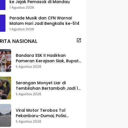
ke Jejak Pemasok di Mandau
1 Agustus 2026
Parade Musik dan CFN Warnai
Malam Hari Jadi Bengkalis ke-514
1 Agustus 2026
RITA NASIONAL
Bandara SSK II Hadirkan
Pameran Kerajaan Siak, Bupati
Afni: Jadi Ruang Edukasi
5 Agustus 2026
Sejarah Riau
Serangan Monyet Liar di
Tembilahan Bertambah Jadi 16
Korban, DPKP Bantah Video
5 Agustus 2026
Gerombolan Viral
Viral Motor Terobos Tol
Pekanbaru-Dumai, Polisi
Ungkap Pengendara Alami
5 Agustus 2026
Gangguan Usai Kecelakaan