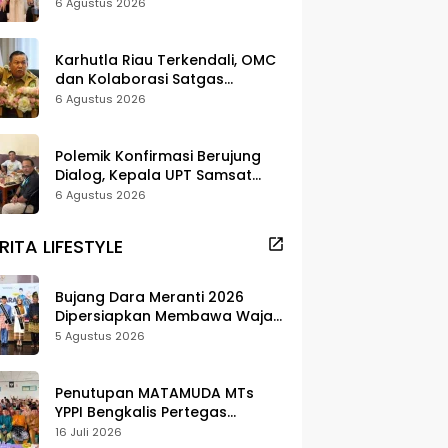
Strategi Digitalisasi untuk
6 Agustus 2026
Tingkatkan Layanan Publik
Karhutla Riau Terkendali, OMC
dan Kolaborasi Satgas
Berhasil Tekan Titik Api
6 Agustus 2026
Polemik Konfirmasi Berujung
Dialog, Kepala UPT Samsat
Bengkalis Minta Maaf
6 Agustus 2026
RITA LIFESTYLE
Bujang Dara Meranti 2026
Dipersiapkan Membawa Wajah
Daerah ke Publik
5 Agustus 2026
Penutupan MATAMUDA MTs
YPPI Bengkalis Pertegas
Pendidikan Berbasis Adat dan
16 Juli 2026