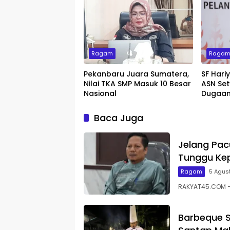
Ragam
Raga
Pekanbaru Juara Sumatera,
SF Hari
Nilai TKA SMP Masuk 10 Besar
ASN Set
Nasional
Dugaan
Baca Juga
Jelang Pac
Tunggu Kep
Ragam
5 Agus
RAKYAT45.COM – 
Barbeque S