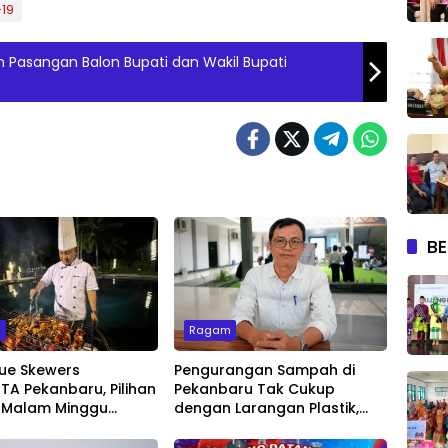
-19
n Pasangan Balon Bupati dan Wakil Bupati
BE
m
Ragam
ue Skewers
Pengurangan Sampah di
A Pekanbaru, Pilihan
Pekanbaru Tak Cukup
 Malam Minggu
dengan Larangan Plastik,
Live Music
Kesadaran Lingkungan Jadi
Penentu