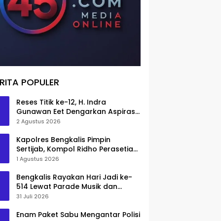
RITA POPULER
Reses Titik ke-12, H. Indra
Gunawan Eet Dengarkan Aspirasi
Senggoro
2 Agustus 2026
Kapolres Bengkalis Pimpin
Sertijab, Kompol Ridho Perasetia
Jadi Wakapolres
1 Agustus 2026
Bengkalis Rayakan Hari Jadi ke-
514 Lewat Parade Musik dan
Pameran Kuliner
31 Juli 2026
Enam Paket Sabu Mengantar Polisi